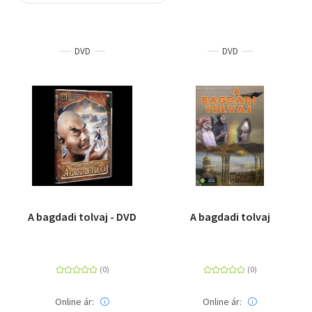
Szótár, nyelvkönyv
DVD
DVD
Tankönyv, segédkönyv
Társadalomtudomány
Természettudomány
Történelem
Vallás
A bagdadi tolvaj - DVD
A bagdadi tolvaj
Online ár:
Online ár: