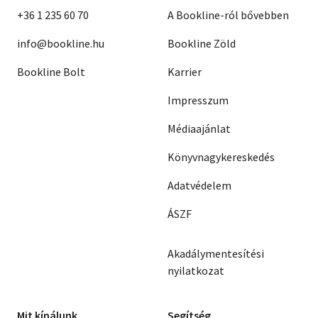
+36 1 235 60 70
A Bookline-ról bővebben
info@bookline.hu
Bookline Zöld
Bookline Bolt
Karrier
Impresszum
Médiaajánlat
Könyvnagykereskedés
Adatvédelem
ÁSZF
Akadálymentesítési
nyilatkozat
Mit kínálunk
Segítség