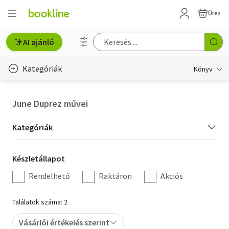
Üres
AI ajánló
Kategóriák
Könyv
Életmód, egészség
June Duprez művei
Erotika
Kategória
Kategóriák
Gyermek- és ifjúsági
szűrés
Készletállapot
Készletállapot
Hobbi, szabadidő
szűrés
Rendelhető
Raktáron
Akciós
Irodalom
Találatok száma: 2
Művészet
Vásárlói értékelés szerint
Szakkönyv