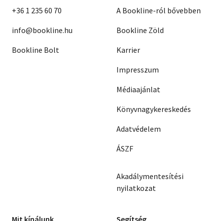
+36 1 235 60 70
A Bookline-ról bővebben
info@bookline.hu
Bookline Zöld
Bookline Bolt
Karrier
Impresszum
Médiaajánlat
Könyvnagykereskedés
Adatvédelem
ÁSZF
Akadálymentesítési
nyilatkozat
Mit kínálunk
Segítség