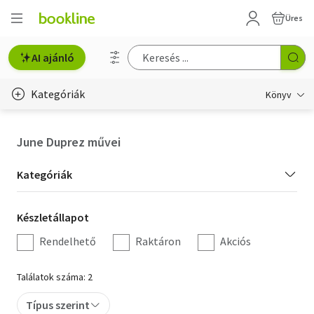
Üres
AI ajánló
Kategóriák
Könyv
Életmód, egészség
June Duprez művei
Erotika
Kategória
Kategóriák
Gyermek- és ifjúsági
szűrés
Készletállapot
Készletállapot
Hobbi, szabadidő
szűrés
Rendelhető
Raktáron
Akciós
Irodalom
Találatok száma: 2
Művészet
Típus szerint
Szakkönyv