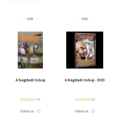
Szótár, nyelvkönyv
DVD
DVD
Tankönyv, segédkönyv
Társadalomtudomány
Természettudomány
Történelem
Vallás
A bagdadi tolvaj
A bagdadi tolvaj - DVD
Online ár:
Online ár: