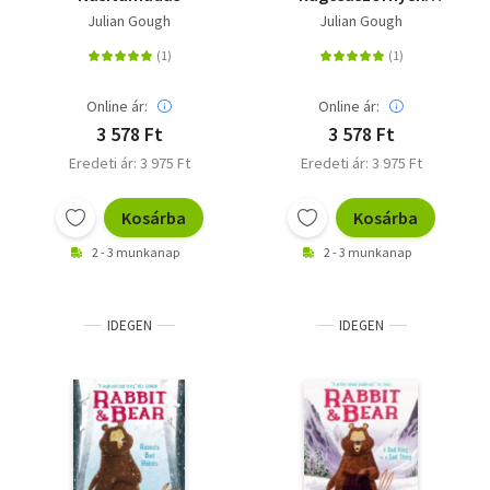
éjszakája
Julian Gough
Julian Gough
Online ár:
Online ár:
3 578 Ft
3 578 Ft
Eredeti ár: 3 975 Ft
Eredeti ár: 3 975 Ft
Kosárba
Kosárba
2 - 3 munkanap
2 - 3 munkanap
IDEGEN
IDEGEN