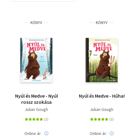
Szótár, nyelvkönyv
KÖNYV
KÖNYV
Tankönyv, segédkönyv
Társadalomtudomány
Természettudomány
Történelem
Vallás
Nyúl és Medve - Nyúl
Nyúl és Medve - Hűha!
rossz szokása
Julian Gough
Julian Gough
Online ár:
Online ár: