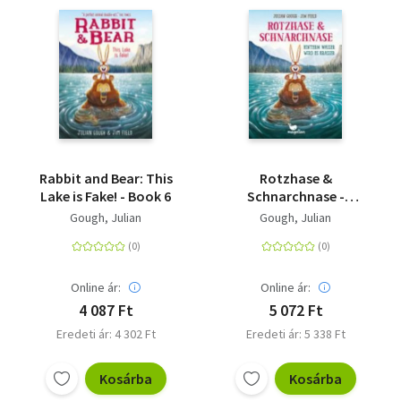
Rabbit and Bear: This
Rotzhase &
Lake is Fake! - Book 6
Schnarchnase -
Hinterm Wasser wird
Gough, Julian
Gough, Julian
es krasser - Ein
frühlingshaftes
Kinderbuch für
Erstleserinnen und
Online ár:
Online ár:
Erstleser
4 087 Ft
5 072 Ft
Eredeti ár: 4 302 Ft
Eredeti ár: 5 338 Ft
Kosárba
Kosárba