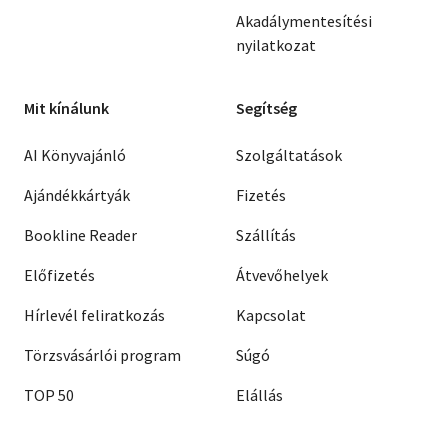
Akadálymentesítési
nyilatkozat
Mit kínálunk
Segítség
AI Könyvajánló
Szolgáltatások
Ajándékkártyák
Fizetés
Bookline Reader
Szállítás
Előfizetés
Átvevőhelyek
Hírlevél feliratkozás
Kapcsolat
Törzsvásárlói program
Súgó
TOP 50
Elállás