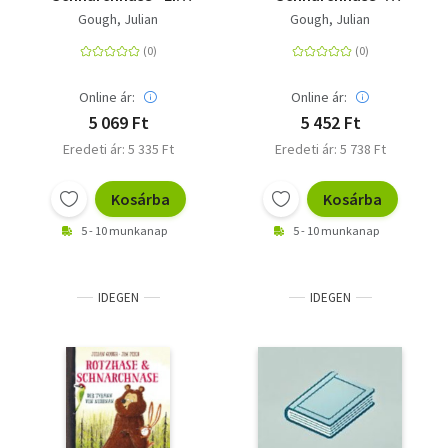
schlimmer Bestimmer
Möhrenklau im
Gough, Julian
Gough, Julian
- Band 5
Bärenbau - Band 1
Online ár:
Online ár:
5 069 Ft
5 452 Ft
Eredeti ár: 5 335 Ft
Eredeti ár: 5 738 Ft
Kosárba
Kosárba
5 - 10 munkanap
5 - 10 munkanap
IDEGEN
IDEGEN