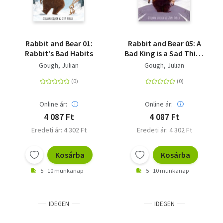
Rabbit and Bear 01:
Rabbit and Bear 05: A
Rabbit's Bad Habits
Bad King is a Sad Thing
- Book 5
Gough, Julian
Gough, Julian
Online ár:
Online ár:
4 087 Ft
4 087 Ft
Eredeti ár: 4 302 Ft
Eredeti ár: 4 302 Ft
Kosárba
Kosárba
5 - 10 munkanap
5 - 10 munkanap
IDEGEN
IDEGEN