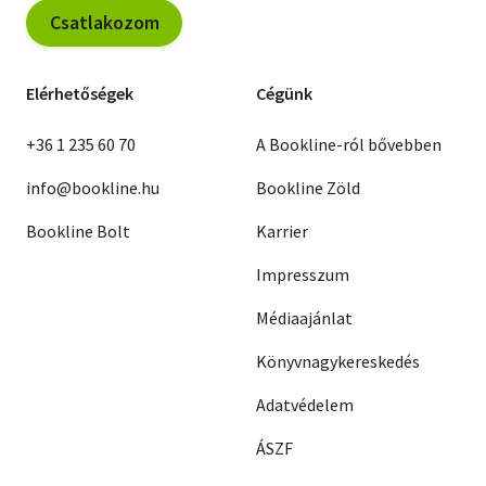
Csatlakozom
Elérhetőségek
Cégünk
+36 1 235 60 70
A Bookline-ról bővebben
info@bookline.hu
Bookline Zöld
Bookline Bolt
Karrier
Impresszum
Médiaajánlat
Könyvnagykereskedés
Adatvédelem
ÁSZF