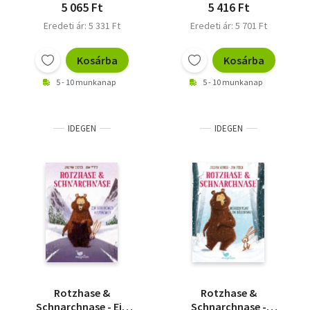
mit Dietmar Bär (1 CD)
5 065 Ft
5 416 Ft
Eredeti ár: 5 331 Ft
Eredeti ár: 5 701 Ft
Kosárba
Kosárba
5 - 10 munkanap
5 - 10 munkanap
IDEGEN
IDEGEN
Rotzhase &
Rotzhase &
Schnarchnase - Ein
Schnarchnase -