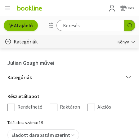
Üres
AI ajánló
Kategóriák
Könyv
Életmód, egészség
Julian Gough művei
Erotika
Kategória
Kategóriák
Gyermek- és ifjúsági
szűrés
Készletállapot
Készletállapot
Hobbi, szabadidő
szűrés
Rendelhető
Raktáron
Akciós
Irodalom
Találatok száma: 19
Művészet
Eladott darabszám szerint
Szakkönyv