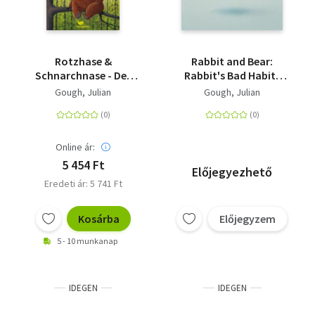
Rotzhase &
Rabbit and Bear:
Schnarchnase - Der
Rabbit's Bad Habits
Tyrann von nebenan -
Christmas Gift Edition
Gough, Julian
Gough, Julian
Band 2
- Book 1: The perfect
Christmas gift!
Online ár:
5 454 Ft
Előjegyezhető
Eredeti ár: 5 741 Ft
Kosárba
Előjegyzem
5 - 10 munkanap
IDEGEN
IDEGEN