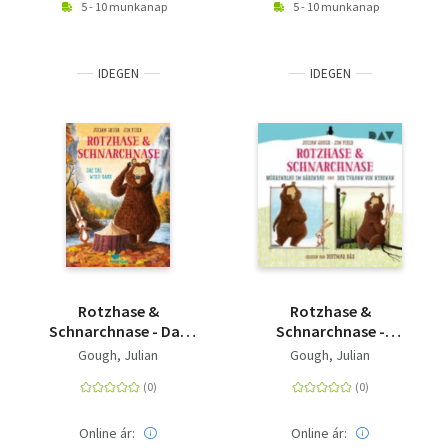
5 - 10 munkanap
5 - 10 munkanap
IDEGEN
IDEGEN
Rotzhase &
Rotzhase &
Schnarchnase - Das
Schnarchnase -
Tal wird kahl - Band 4
Möhrenklau im
Gough, Julian
Gough, Julian
Bärenbau und Der
Tyrann von nebenan -
Ungekürzte szenische
Lesungen mit Musik
Online ár:
Online ár: