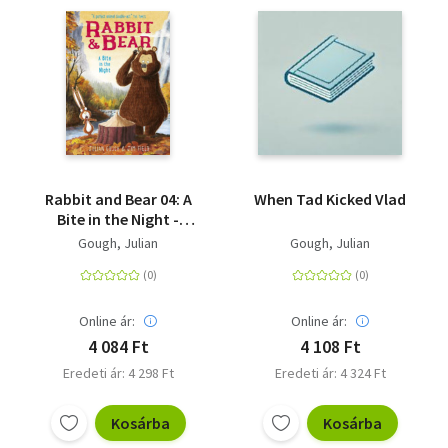
Rabbit and Bear 04: A
When Tad Kicked Vlad
Bite in the Night -
Book 4
Gough, Julian
Gough, Julian
Online ár:
Online ár:
4 084 Ft
4 108 Ft
Eredeti ár: 4 298 Ft
Eredeti ár: 4 324 Ft
Kosárba
Kosárba