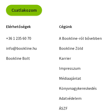
Csatlakozom
Elérhetőségek
Cégünk
+36 1 235 60 70
A Bookline-ról bővebben
info@bookline.hu
Bookline Zöld
Bookline Bolt
Karrier
Impresszum
Médiaajánlat
Könyvnagykereskedés
Adatvédelem
ÁSZF