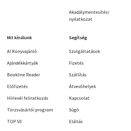
Akadálymentesítési
nyilatkozat
Mit kínálunk
Segítség
AI Könyvajánló
Szolgáltatások
Ajándékkártyák
Fizetés
Bookline Reader
Szállítás
Előfizetés
Átvevőhelyek
Hírlevél feliratkozás
Kapcsolat
Törzsvásárlói program
Súgó
TOP 50
Elállás