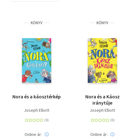
Szótár, nyelvkönyv
KÖNYV
KÖNYV
Tankönyv, segédkönyv
Társadalomtudomány
Természettudomány
Történelem
Vallás
Nora és a káosztérkép
Nora és a Káosz
iránytűje
Joseph Elliott
Joseph Elliott
Online ár:
Online ár: