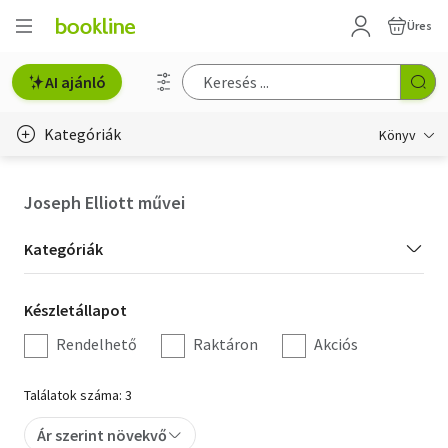
Üres
AI ajánló
Kategóriák
Könyv
Életmód, egészség
Joseph Elliott művei
Erotika
Kategória
Kategóriák
Gyermek- és ifjúsági
szűrés
Készletállapot
Készletállapot
Hobbi, szabadidő
szűrés
Rendelhető
Raktáron
Akciós
Irodalom
Találatok száma: 3
Művészet
Ár szerint növekvő
Szakkönyv