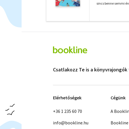
sincs benne semmi érd
Csatlakozz Te is a könyvrajongók
Elérhetőségek
Cégünk
+36 1 235 60 70
A Bookli
info@bookline.hu
Bookline