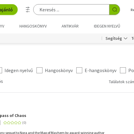
ajánló
R
YV
HANGOSKÖNYV
ANTIKVÁR
IDEGEN NYELVŰ
T
Segítség
Idegen nyelvű
Hangoskönyv
E-hangoskönyv
Po
ós
Találatok szám
pass of Chaos
funny sequel to Nora and the Map of Mayhem by award-winning author