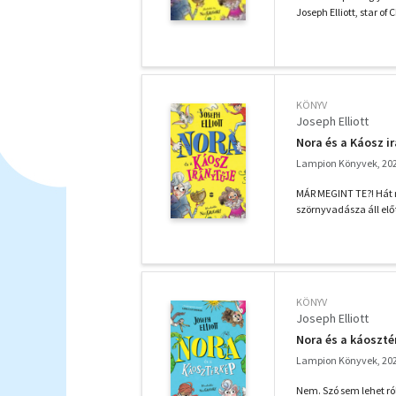
Joseph Elliott, star o
KÖNYV
Joseph Elliott
Nora és a Káosz i
Lampion Könyvek, 20
MÁR MEGINT TE?! Hát n
szörnyvadásza áll elő
KÖNYV
Joseph Elliott
Nora és a káoszté
Lampion Könyvek, 20
Nem. Szó sem lehet ró