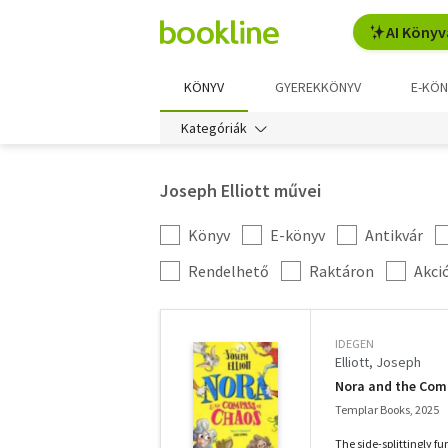
AI Könyv
KÖNYV
GYEREKKÖNYV
E-KÖN
Kategóriák
Joseph Elliott művei
Könyv
E-könyv
Antikvár
Kategória
szűrés
További
Rendelhető
Raktáron
Akci
szűrők
IDEGEN
Elliott, Joseph
Nora and the Com
Templar Books, 2025
The side-splittingly 