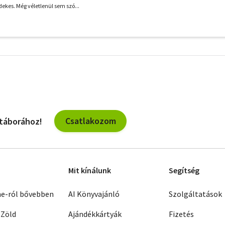
ekes. Még véletlenül sem szó...
További
szűrők
Csatlakozom
 táborához!
Mit kínálunk
Segítség
ne-ról bővebben
AI Könyvajánló
Szolgáltatások
 Zöld
Ajándékkártyák
Fizetés