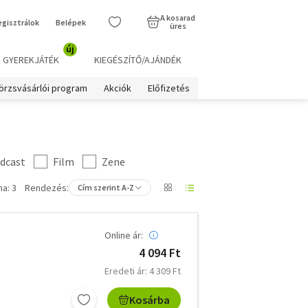
A kosarad
egisztrálok
Belépek
üres
új
GYEREKJÁTÉK
KIEGÉSZÍTŐ/AJÁNDÉK
örzsvásárlói program
Akciók
Előfizetés
dcast
Film
Zene
a: 3
Rendezés:
Cím szerint A-Z
Online ár:
4 094 Ft
Eredeti ár: 4 309 Ft
Kosárba