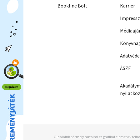
Bookline Bolt
Karrier
Impress
Médiaajá
Könyvnag
Adatvéd
ÁSZF
Akadálym
nyilatko
Oldalaink bármely tartalmi és grafikai elemének felha