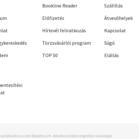
Bookline Reader
Szállítás
zum
Előfizetés
Átvevőhelyek
nlat
Hírlevél feliratkozás
Kapcsolat
ykereskedés
Törzsvásárlói program
Súgó
elem
TOP 50
Elállás
entesítési
zat
sználásához a Libri-Bookline Zrt. előzetes írásbeli engedélye szükséges.