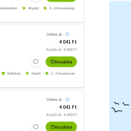
tói készleten
40 pont
5 - 10 munkanap
Online ár:
4 041 Ft
Kiadói ár: 4 490 Ft
Kosárba
Raktáron
0 pont
2 - 3 munkanap
Online ár:
4 041 Ft
Kiadói ár: 4 490 Ft
Kosárba