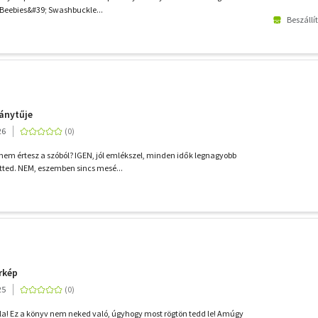
f CBeebies&#39; Swashbuckle...
Beszállí
ránytűje
26
em értesz a szóból? IGEN, jól emlékszel, minden idők legnagyobb
tted. NEM, eszemben sincs mesé...
rkép
25
la! Ez a könyv nem neked való, úgyhogy most rögtön tedd le! Amúgy