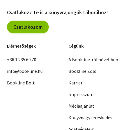
Jack London
L. Pirandello
Émile Zola
Csatlakozz Te is a könyvrajongók táborához!
Konsztantyin Szimonov
Robert Louis Stevenson
Reymont
Csatlakozom
Henry Sienkiewicz
Ilja Ehrenburg
Thackeray
Jorge Amado Gabriela
Elérhetőségek
Cégünk
Richard Hughes
Thornton Wilder
Vercors
Stendhal
+36 1 235 60 70
A Bookline-ról bővebben
Nikosz Kazantzakisz
info@bookline.hu
Bookline Zöld
Bookline Bolt
Karrier
Impresszum
Médiaajánlat
Könyvnagykereskedés
Adatvédelem