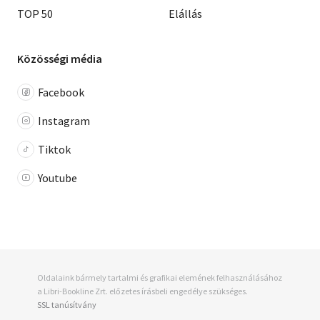
TOP 50
Elállás
Közösségi média
Facebook
Instagram
Tiktok
Youtube
Oldalaink bármely tartalmi és grafikai elemének felhasználásához
a Libri-Bookline Zrt. előzetes írásbeli engedélye szükséges.
SSL tanúsítvány