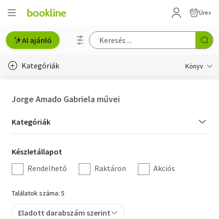
Üres
AI ajánló
Kategóriák
Könyv
Életmód, egészség
Jorge Amado Gabriela művei
Erotika
Kategória
Kategóriák
Gyermek- és ifjúsági
szűrés
Készletállapot
Készletállapot
Hobbi, szabadidő
szűrés
Rendelhető
Raktáron
Akciós
Irodalom
Találatok száma: 5
Művészet
Eladott darabszám szerint
Szakkönyv