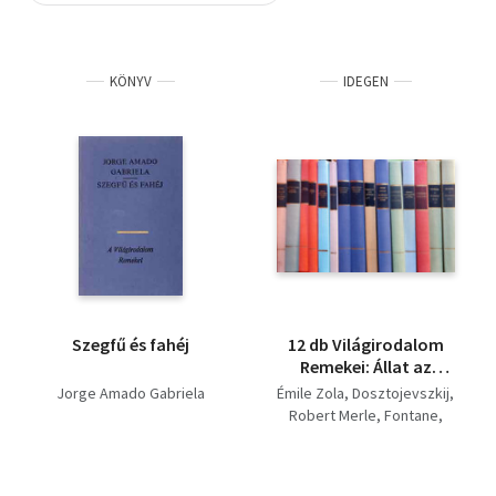
Szótár, nyelvkönyv
KÖNYV
IDEGEN
Tankönyv, segédkönyv
Társadalomtudomány
Természettudomány
Történelem
Vallás
Szegfű és fahéj
12 db Világirodalom
Remekei: Állat az
emberben, A szelíd
Jorge Amado Gabriela
Émile Zola
Dosztojevszkij
teremtés -
Robert Merle
Fontane
kisregények, A sziget I-
Balzac
II., Tévelygések-
Henryk Sienkiewicz
tévedések - Cécile,
Jorge Amado