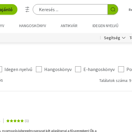
ajánló
R
YV
HANGOSKÖNYV
ANTIKVÁR
IDEGEN NYELVŰ
T
Segítség
Idegen nyelvű
Hangoskönyv
E-hangoskönyv
Po
ós
Találatok száma: 9
4
s, nyomozós képregénysorozat két aligátorral a főszerepben! Ők a