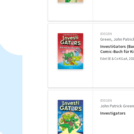
IDEGEN
Green, John Patric
InvestiGators (Ban
Comic-Buch für Ki
Edel SE & Co KGaA, 20
IDEGEN
John Patrick Green
Investigators