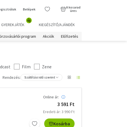
A kosarad
egisztrálok
Belépek
üres
új
GYEREKJÁTÉK
KIEGÉSZÍTŐ/AJÁNDÉK
örzsvásárlói program
Akciók
Előfizetés
dcast
Film
Zene
Rendezés:
Szállítási idő szerint
Online ár:
3 591 Ft
Eredeti ár: 3 990 Ft
Kosárba