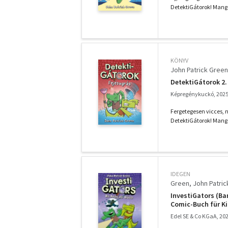
DetektiGátorok! Mangó
KÖNYV
John Patrick Green
DetektiGátorok 2.
Képregénykuckó, 202
Fergetegesen vicces, 
DetektiGátorok! Mang
IDEGEN
Green, John Patric
InvestiGators (Ban
Comic-Buch für Ki
Edel SE & Co KGaA, 20