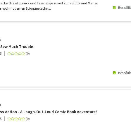
ackerdile ist zurück und fieser als je zuvor! Zum Glück sind Mango
Beszállí
er hochmodernen Spionagetechn...
k
: Sew Much Trouble
6
Beszállí
k
ass Action - A Laugh-Out-Loud Comic Book Adventure!
5