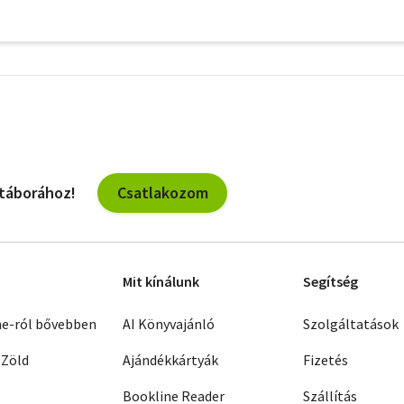
További
szűrők
Csatlakozom
 táborához!
Mit kínálunk
Segítség
ne-ról bővebben
AI Könyvajánló
Szolgáltatások
 Zöld
Ajándékkártyák
Fizetés
Bookline Reader
Szállítás