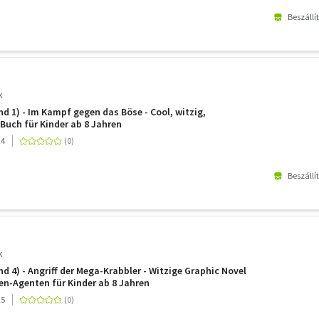
Beszállí
k
nd 1) - Im Kampf gegen das Böse - Cool, witzig,
uch für Kinder ab 8 Jahren
24
Beszállí
k
d 4) - Angriff der Mega-Krabbler - Witzige Graphic Novel
ren-Agenten für Kinder ab 8 Jahren
25