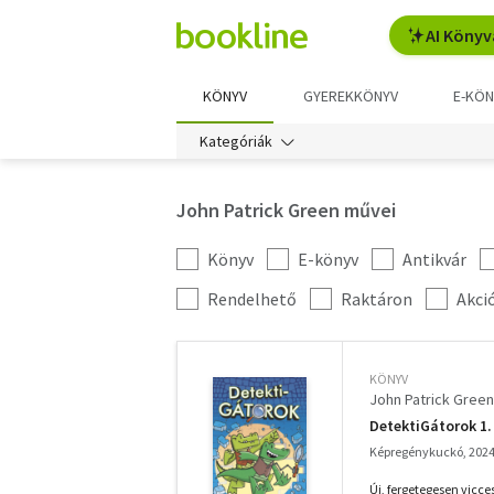
AI Könyv
KÖNYV
GYEREKKÖNYV
E-KÖN
Kategóriák
John Patrick Green művei
Könyv
E-könyv
Antikvár
Kategória
szűrés
További
Rendelhető
Raktáron
Akci
szűrők
KÖNYV
John Patrick Green
DetektiGátorok 1.
Képregénykuckó, 202
Új, fergetegesen vicce