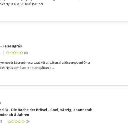
 és Nyüzsi, a SZERKÓ (Szuper...
 - Fejesugrás
5
nyomozós képregénysorozat két aligátorral a főszerepben! Ők a
ó és Nyüzsi második kalandjában a...
k
d 3) - Die Rache der Brösel - Cool, witzig, spannend:
nder ab 8 Jahren
25