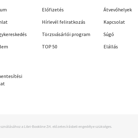
zum
Előfizetés
Átvevőhelyek
nlat
Hírlevél feliratkozás
Kapcsolat
ykereskedés
Törzsvásárlói program
Súgó
elem
TOP 50
Elállás
entesítési
zat
sználásához a Libri-Bookline Zrt. előzetes írásbeli engedélye szükséges.