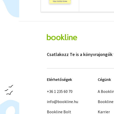
Csatlakozz Te is a könyvrajongók
Elérhetőségek
Cégünk
+36 1 235 60 70
A Bookli
info@bookline.hu
Bookline
Bookline Bolt
Karrier