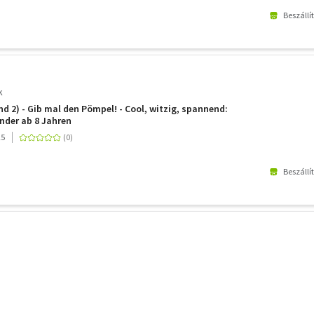
Beszállí
k
d 2) - Gib mal den Pömpel! - Cool, witzig, spannend:
nder ab 8 Jahren
25
Beszállí