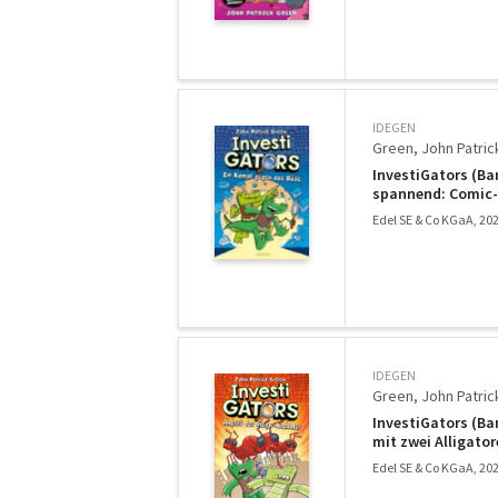
IDEGEN
Green, John Patric
InvestiGators (Ba
spannend: Comic-B
Edel SE & Co KGaA, 20
IDEGEN
Green, John Patric
InvestiGators (Ban
mit zwei Alligato
Edel SE & Co KGaA, 20