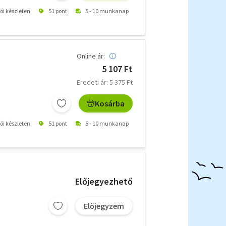
tói készleten
51 pont
5 - 10 munkanap
Online ár:
5 107 Ft
Eredeti ár: 5 375 Ft
Kosárba
tói készleten
51 pont
5 - 10 munkanap
Előjegyezhető
Előjegyzem