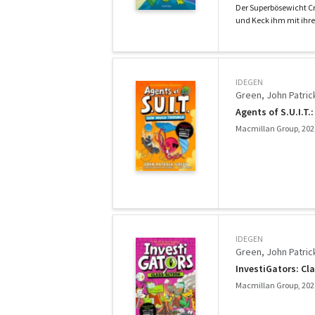
Der Superbösewicht Cr
und Keck ihm mit ihr
IDEGEN
Green, John Patric
Agents of S.U.I.T.
Macmillan Group, 202
IDEGEN
Green, John Patric
InvestiGators: Cl
Macmillan Group, 202