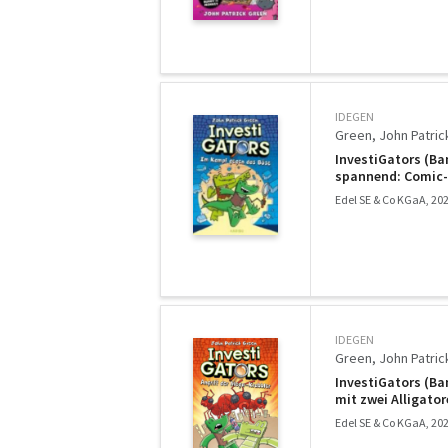
IDEGEN
Green, John Patric
InvestiGators (Ba
spannend: Comic-B
Edel SE & Co KGaA, 20
IDEGEN
Green, John Patric
InvestiGators (Ban
mit zwei Alligato
Edel SE & Co KGaA, 20