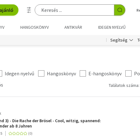
ajánló
R
YV
HANGOSKÖNYV
ANTIKVÁR
IDEGEN NYELVŰ
T
Segítség
Idegen nyelvű
Hangoskönyv
E-hangoskönyv
Po
ós
Találatok száma:
k
d 3) - Die Rache der Brösel - Cool, witzig, spannend:
nder ab 8 Jahren
25