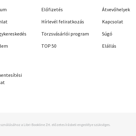
zum
Előfizetés
Átvevőhelyek
nlat
Hírlevél feliratkozás
Kapcsolat
ykereskedés
Törzsvásárlói program
Súgó
elem
TOP 50
Elállás
entesítési
zat
sználásához a Libri-Bookline Zrt. előzetes írásbeli engedélye szükséges.