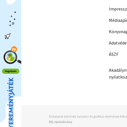
Impress
Médiaajá
Könyvnag
Adatvéd
ÁSZF
Akadálym
nyilatko
Oldalaink bármely tartalmi és grafikai elemének felha
SSL tanúsítvány