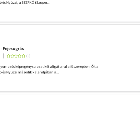
 és Nyüzsi, a SZERKÓ (Szuper...
 - Fejesugrás
5
nyomozós képregénysorozat két aligátorral a főszerepben! Ők a
ó és Nyüzsi második kalandjában a...