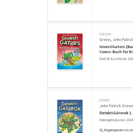
IDEGEN
Green, John Patric
InvestiGators (Ban
Comic-Buch für Ki
Edel SE & Co KGaA, 20
KÖNYV
John Patrick Green
DetektiGátorok 1.
Képregénykuckó, 202
Új, fergetegesen vicce