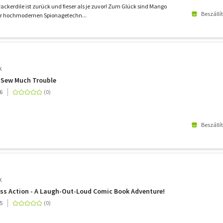
ackerdile ist zurück und fieser als je zuvor! Zum Glück sind Mango
Beszállí
er hochmodernen Spionagetechn...
k
: Sew Much Trouble
6
Beszállí
k
ass Action - A Laugh-Out-Loud Comic Book Adventure!
5