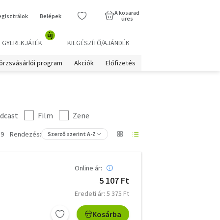
A kosarad
egisztrálok
Belépek
üres
új
GYEREKJÁTÉK
KIEGÉSZÍTŐ/AJÁNDÉK
örzsvásárlói program
Akciók
Előfizetés
dcast
Film
Zene
 9
Rendezés:
Szerző szerint A-Z
Online ár:
5 107 Ft
Eredeti ár: 5 375 Ft
Kosárba