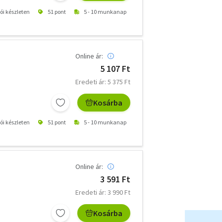
tói készleten
51 pont
5 - 10 munkanap
Online ár:
5 107 Ft
Eredeti ár: 5 375 Ft
Kosárba
tói készleten
51 pont
5 - 10 munkanap
Online ár:
3 591 Ft
Eredeti ár: 3 990 Ft
Kosárba