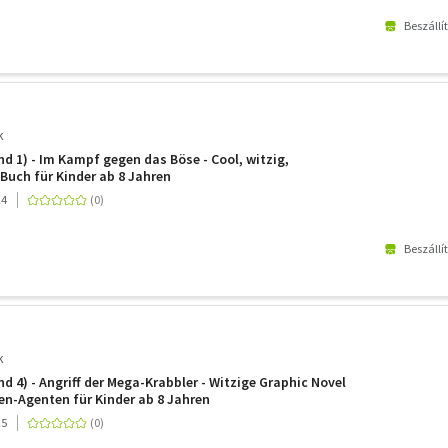
Beszállí
k
nd 1) - Im Kampf gegen das Böse - Cool, witzig,
uch für Kinder ab 8 Jahren
24
Beszállí
k
d 4) - Angriff der Mega-Krabbler - Witzige Graphic Novel
ren-Agenten für Kinder ab 8 Jahren
25