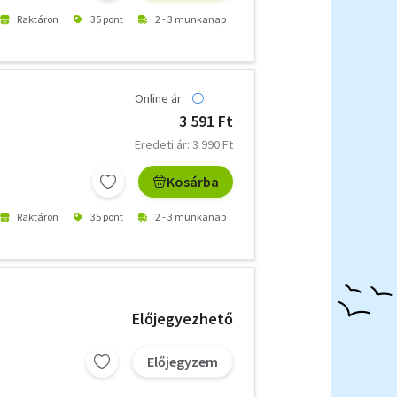
Raktáron
35 pont
2 - 3 munkanap
Online ár:
3 591 Ft
Eredeti ár: 3 990 Ft
Kosárba
Raktáron
35 pont
2 - 3 munkanap
Előjegyezhető
Előjegyzem