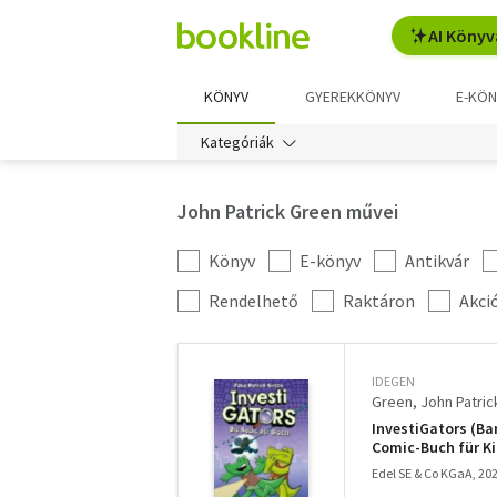
AI Könyv
KÖNYV
GYEREKKÖNYV
E-KÖN
Kategóriák
John Patrick Green művei
Könyv
E-könyv
Antikvár
Kategória
szűrés
További
Rendelhető
Raktáron
Akci
szűrők
IDEGEN
Green, John Patric
InvestiGators (Ban
Comic-Buch für Ki
Edel SE & Co KGaA, 20