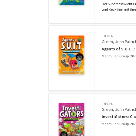
Der Superbösewicht Cr
und Keck ihm mit ihr
IDEGEN
Green, John Patric
Agents of S.U.I.T.
Macmillan Group, 202
IDEGEN
Green, John Patric
InvestiGators: Cl
Macmillan Group, 202