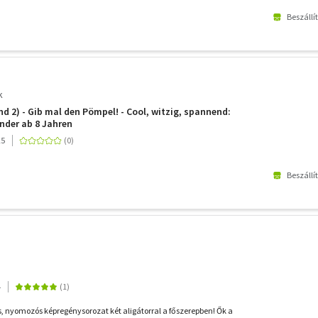
Beszállí
k
d 2) - Gib mal den Pömpel! - Cool, witzig, spannend:
nder ab 8 Jahren
25
Beszállí
4
s, nyomozós képregénysorozat két aligátorral a főszerepben! Ők a