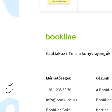
Csatlakozz Te is a könyvrajongók
Elérhetőségek
Cégünk
+36 1 235 60 70
A Bookli
info@bookline.hu
Bookline
Bookline Bolt
Karrier