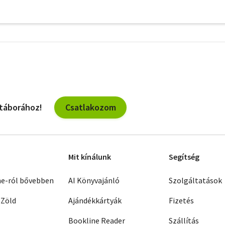
További
szűrők
Csatlakozom
 táborához!
Mit kínálunk
Segítség
ne-ról bővebben
AI Könyvajánló
Szolgáltatások
 Zöld
Ajándékkártyák
Fizetés
Bookline Reader
Szállítás