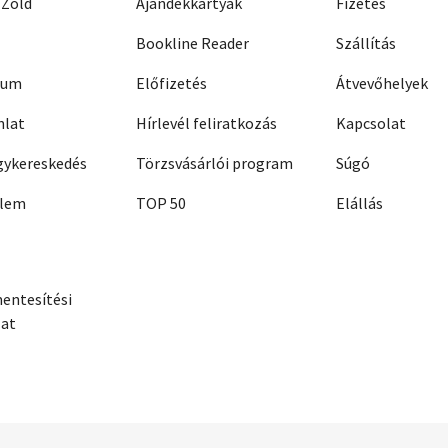
 Zöld
Ajándékkártyák
Fizetés
Bookline Reader
Szállítás
zum
Előfizetés
Átvevőhelyek
nlat
Hírlevél feliratkozás
Kapcsolat
ykereskedés
Törzsvásárlói program
Súgó
elem
TOP 50
Elállás
entesítési
zat