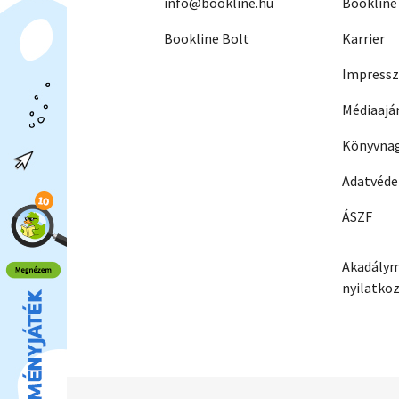
info@bookline.hu
Bookline
Bookline Bolt
Karrier
Impress
Médiaajá
Könyvnag
Adatvéd
ÁSZF
Akadálym
nyilatko