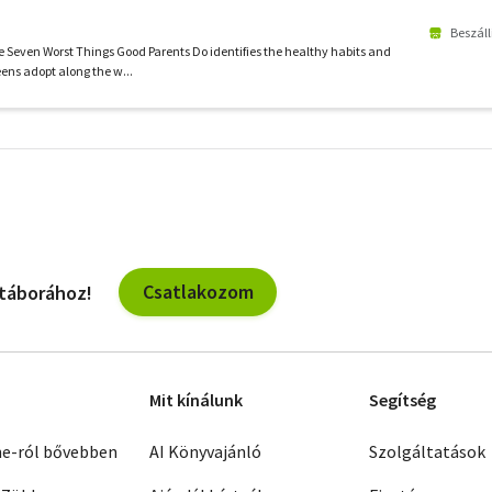
Beszáll
e Seven Worst Things Good Parents Do identifies the healthy habits and
eens adopt along the w...
További
szűrők
Csatlakozom
 táborához!
Mit kínálunk
Segítség
ne-ról bővebben
AI Könyvajánló
Szolgáltatások