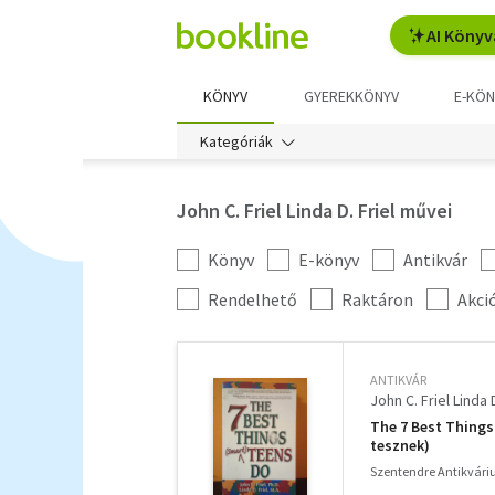
AI Könyv
KÖNYV
GYEREKKÖNYV
E-KÖN
Kategóriák
John C. Friel Linda D. Friel művei
Könyv
E-könyv
Antikvár
Kategória
szűrés
További
Rendelhető
Raktáron
Akci
szűrők
ANTIKVÁR
John C. Friel Linda D
The 7 Best Things
tesznek)
Szentendre Antikvár