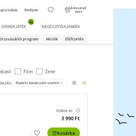
A kosarad
egisztrálok
Belépek
üres
új
GYEREKJÁTÉK
KIEGÉSZÍTŐ/AJÁNDÉK
örzsvásárlói program
Akciók
Előfizetés
dcast
Film
Zene
dezés:
Eladott darabszám szerint
Online ár:
3 990 Ft
Kosárba