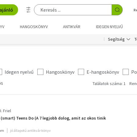
ajánló
R
YV
HANGOSKÖNYV
ANTIKVÁR
IDEGEN NYELVŰ
T
Segítség
Idegen nyelvű
Hangoskönyv
E-hangoskönyv
Po
ós
Találatok száma: 1
Ren
. Friel
 (smart) Teens Do (A 7 legjobb dolog, amit az okos tinik
ium
jó állapotú antikvár könyv