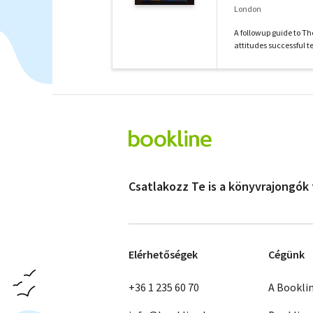
London
A followup guide to Th
attitudes successful t
Csatlakozz Te is a könyvrajongók
Elérhetőségek
Cégünk
+36 1 235 60 70
A Bookli