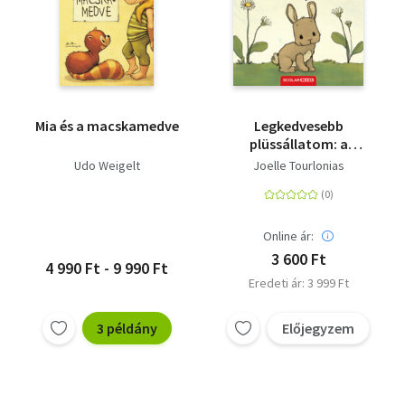
Mia és a macskamedve
Legkedvesebb
plüssállatom: a
kisnyuszi
Udo Weigelt
Joelle Tourlonias
Online ár:
3 600 Ft
4 990 Ft - 9 990 Ft
Eredeti ár: 3 999 Ft
3 példány
Előjegyzem