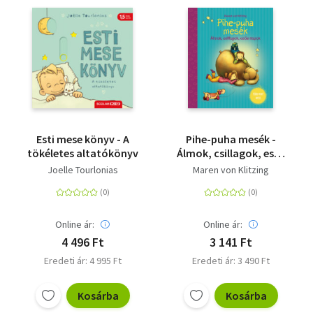
Esti mese könyv - A
Pihe-puha mesék -
tökéletes altatókönyv
Álmok, csillagok, esős
napok
Joelle Tourlonias
Maren von Klitzing
Online ár:
Online ár:
4 496 Ft
3 141 Ft
Eredeti ár: 4 995 Ft
Eredeti ár: 3 490 Ft
Kosárba
Kosárba