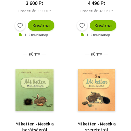
3 600 Ft
4 496 Ft
Eredeti ár: 3 999 Ft
Eredeti ár: 4 995 Ft
Kosárba
Kosárba
1 - 2 munkanap
1 - 2 munkanap
KÖNYV
KÖNYV
Mi ketten - Mesék a
Mi ketten - Mesék a
barátságról
szeretetről