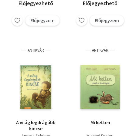
Előjegyezhető
Előjegyezhető
Előjegyzem
Előjegyzem
ANTIKVÁR
ANTIKVÁR
A világ legdrágább
Mi ketten
kincse
Andrea Schütze
Michael Engler