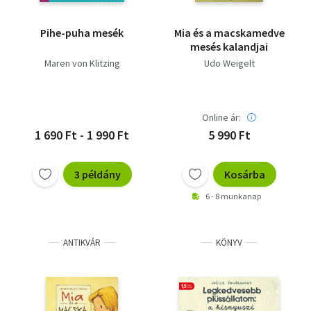
Pihe-puha mesék
Mia és a macskamedve
mesés kalandjai
Maren von Klitzing
Udo Weigelt
Online ár:
1 690 Ft - 1 990 Ft
5 990 Ft
3 példány
Kosárba
6 - 8 munkanap
ANTIKVÁR
KÖNYV