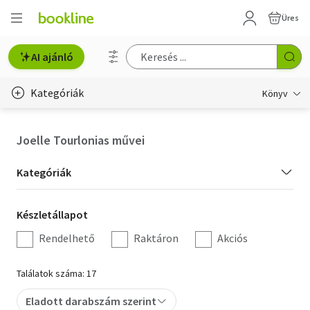
Üres
AI ajánló
Kategóriák
Könyv
Életmód, egészség
Joelle Tourlonias művei
Erotika
Kategória
Kategóriák
Gyermek- és ifjúsági
szűrés
Készletállapot
Készletállapot
Hobbi, szabadidő
szűrés
Rendelhető
Raktáron
Akciós
Irodalom
Találatok száma: 17
Művészet
Eladott darabszám szerint
Szakkönyv