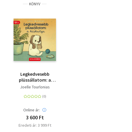
KÖNYV
Legkedvesebb
plüssállatom: a
kiskutya
Joelle Tourlonias
Online ár:
3 600 Ft
Eredeti ár: 3 999 Ft