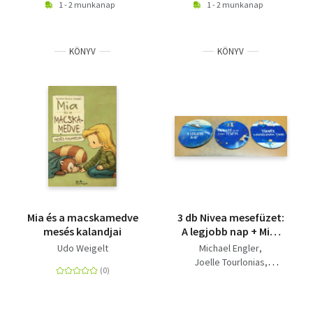
1 - 2 munkanap
1 - 2 munkanap
KÖNYV
KÖNYV
Mia és a macskamedve
3 db Nivea mesefüzet:
mesés kalandjai
A legjobb nap + Mia,
Leó, és az eltűnt
Udo Weigelt
Michael Engler
tészta + Tündér
Joelle Tourlonias
korcsolyázni tanul
Udo Weigelt