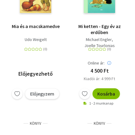
Mia és a macskamedve
Mi ketten - Egy év az
erdőben
Udo Weigelt
Michael Engler
Joelle Tourlonias
Online ár:
4 500 Ft
Előjegyezhető
Kiadói ár: 4 999 Ft
Előjegyzem
Kosárba
1 - 2 munkanap
KÖNYV
KÖNYV