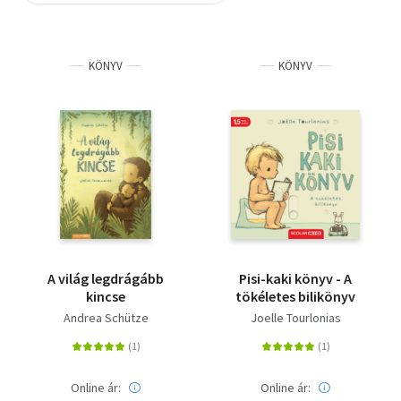
Szótár, nyelvkönyv
KÖNYV
KÖNYV
Tankönyv, segédkönyv
Társadalomtudomány
Természettudomány
Történelem
Vallás
A világ legdrágább
Pisi-kaki könyv - A
kincse
tökéletes bilikönyv
Andrea Schütze
Joelle Tourlonias
Online ár:
Online ár: