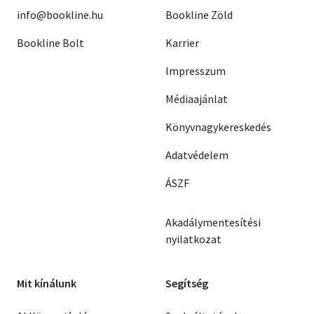
info@bookline.hu
Bookline Zöld
Bookline Bolt
Karrier
Impresszum
Médiaajánlat
Könyvnagykereskedés
Adatvédelem
ÁSZF
Akadálymentesítési
nyilatkozat
Mit kínálunk
Segítség