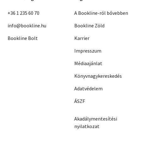
+36 1 235 60 70
A Bookline-ról bővebben
info@bookline.hu
Bookline Zöld
Bookline Bolt
Karrier
Impresszum
Médiaajánlat
Könyvnagykereskedés
Adatvédelem
ÁSZF
Akadálymentesítési
nyilatkozat