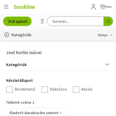
Üres
AI ajánló
Kategóriák
Könyv
Életmód, egészség
Joel Kotlin művei
Erotika
Kategória
Kategóriák
Gyermek- és ifjúsági
szűrés
Készletállapot
Készletállapot
Hobbi, szabadidő
szűrés
Rendelhető
Raktáron
Akciós
Irodalom
Találatok száma: 2
Művészet
Eladott darabszám szerint
Szakkönyv