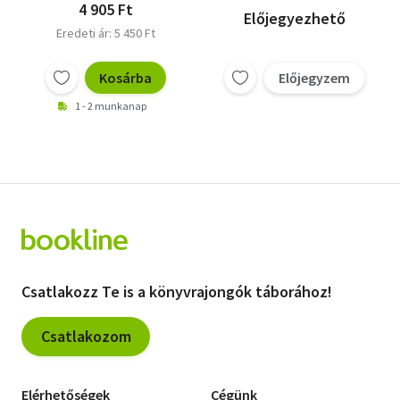
4 905 Ft
Előjegyezhető
Eredeti ár: 5 450 Ft
Kosárba
Előjegyzem
1 - 2 munkanap
Csatlakozz Te is a könyvrajongók táborához!
Csatlakozom
Elérhetőségek
Cégünk