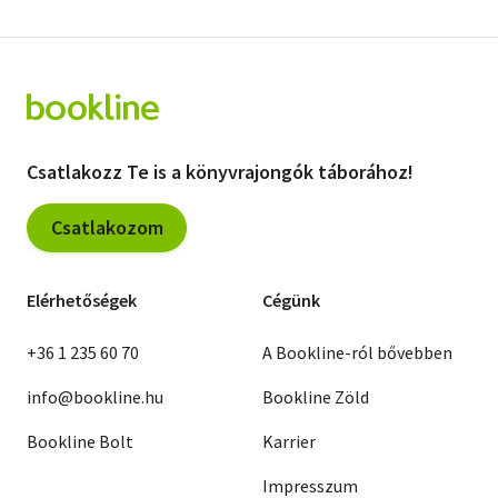
Csatlakozz Te is a könyvrajongók táborához!
Csatlakozom
Elérhetőségek
Cégünk
+36 1 235 60 70
A Bookline-ról bővebben
info@bookline.hu
Bookline Zöld
Bookline Bolt
Karrier
Impresszum