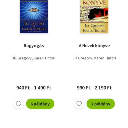
Ragyogás
A Nevek könyve
Jill Gregory
Karen Tintori
Jill Gregory
Karen Tintori
940 Ft - 1 490 Ft
990 Ft - 2 190 Ft
6 példány
7 példány