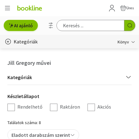
Üres
AI ajánló
Kategóriák
Könyv
Életmód, egészség
Jill Gregory művei
Erotika
Kategória
Kategóriák
Gyermek- és ifjúsági
szűrés
Készletállapot
Készletállapot
Hobbi, szabadidő
szűrés
Rendelhető
Raktáron
Akciós
Irodalom
Találatok száma: 8
Művészet
Eladott darabszám szerint
Szakkönyv