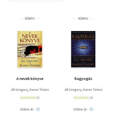
Szótár, nyelvkönyv
KÖNYV
KÖNYV
Tankönyv, segédkönyv
Társadalomtudomány
Természettudomány
Történelem
Vallás
A nevek könyve
Ragyogás
Jill Gregory
Karen Tintori
Jill Gregory
Karen Tintori
Online ár:
Online ár: