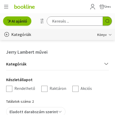
Üres
AI ajánló
Kategóriák
Könyv
Életmód, egészség
Jerry Lambert művei
Erotika
Kategória
Kategóriák
Gyermek- és ifjúsági
szűrés
Készletállapot
Készletállapot
Hobbi, szabadidő
szűrés
Rendelhető
Raktáron
Akciós
Irodalom
Találatok száma: 2
Művészet
Eladott darabszám szerint
Szakkönyv