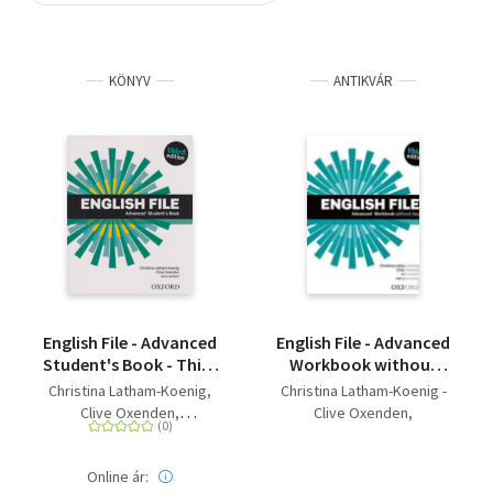
Szótár, nyelvkönyv
KÖNYV
ANTIKVÁR
Tankönyv, segédkönyv
Társadalomtudomány
Természettudomány
Történelem
Vallás
English File - Advanced
English File - Advanced
Student's Book - Third
Workbook without
edition
Key - third edition
Christina Latham-Koenig
Christina Latham-Koenig -
Clive Oxenden
Clive Oxenden
Jerry Lambert
Jerry Lambert
Jane Hudson
Online ár: