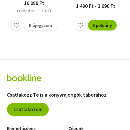
10 089 Ft
1 490 Ft - 1 690 Ft
Eredeti ár: 11 210 Ft
Előjegyzem
5 példány
Csatlakozz Te is a könyvrajongók táborához!
Csatlakozom
Elérhetőségek
Cégünk