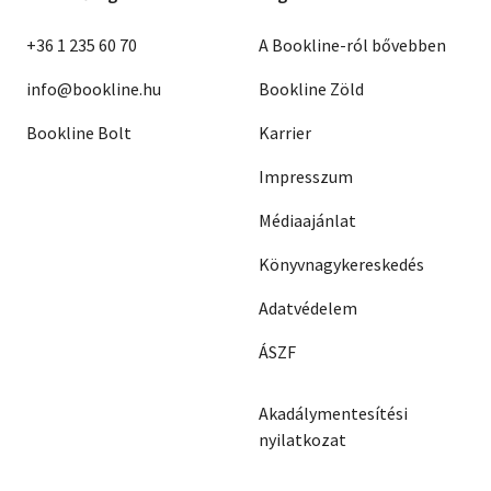
+36 1 235 60 70
A Bookline-ról bővebben
info@bookline.hu
Bookline Zöld
Bookline Bolt
Karrier
Impresszum
Médiaajánlat
Könyvnagykereskedés
Adatvédelem
ÁSZF
Akadálymentesítési
nyilatkozat