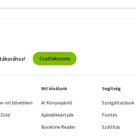
További
szűrők
Csatlakozom
 táborához!
Mit kínálunk
Segítség
ne-ról bővebben
AI Könyvajánló
Szolgáltatások
 Zöld
Ajándékkártyák
Fizetés
Bookline Reader
Szállítás