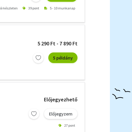
tói készleten
39 pont
5 - 10 munkanap
5 290 Ft - 7 890 Ft
5 példány
Előjegyezhető
Előjegyzem
27 pont