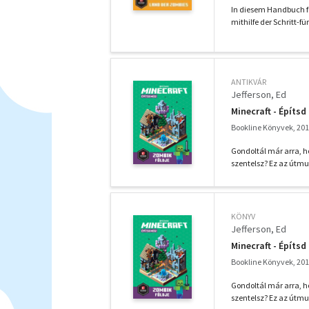
In diesem Handbuch fi
mithilfe der Schritt-fü
ANTIKVÁR
Jefferson, Ed
Minecraft - Építsd
Bookline Könyvek, 20
Gondoltál már arra, h
szentelsz? Ez az útmut
KÖNYV
Jefferson, Ed
Minecraft - Építsd
Bookline Könyvek, 20
Gondoltál már arra, h
szentelsz? Ez az útmut