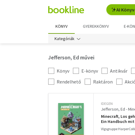
AI Könyv
KÖNYV
GYEREKKÖNYV
E-KÖN
Kategóriák
Jefferson, Ed művei
Könyv
E-könyv
Antikvár
Kategória
szűrés
További
Rendelhető
Raktáron
Akci
szűrők
IDEGEN
Jefferson, Ed - Min
Minecraft, Los geh
Ein Handbuch mit 
Jungs ab 9 Jahren
Vlgsgruppe HarperColl