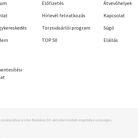
zum
Előfizetés
Átvevőhelyek
nlat
Hírlevél feliratkozás
Kapcsolat
ykereskedés
Törzsvásárlói program
Súgó
elem
TOP 50
Elállás
entesítési
zat
sználásához a Libri-Bookline Zrt. előzetes írásbeli engedélye szükséges.
.