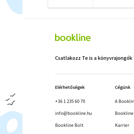
Csatlakozz Te is a könyvrajongók
Elérhetőségek
Cégünk
+36 1 235 60 70
A Bookli
info@bookline.hu
Bookline
Bookline Bolt
Karrier