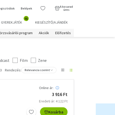
A kosarad
egisztrálok
Belépek
üres
új
GYEREKJÁTÉK
KIEGÉSZÍTŐ/AJÁNDÉK
örzsvásárlói program
Akciók
Előfizetés
dcast
Film
Zene
 3
Rendezés:
Relevancia szerint
Online ár:
3 916 Ft
Eredeti ár: 4 122 Ft
Kosárba