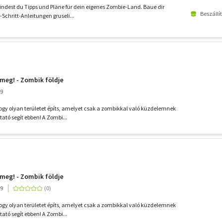
ndest du Tipps und Pläne für dein eigenes Zombie-Land. Baue dir
Beszállí
r-Schritt-Anleitungen gruseli...
 meg! - Zombik földje
19
ogy olyan területet építs, amelyet csak a zombikkal való küzdelemnek
ató segít ebben! A Zombi...
 meg! - Zombik földje
19
ogy olyan területet építs, amelyet csak a zombikkal való küzdelemnek
ató segít ebben! A Zombi...