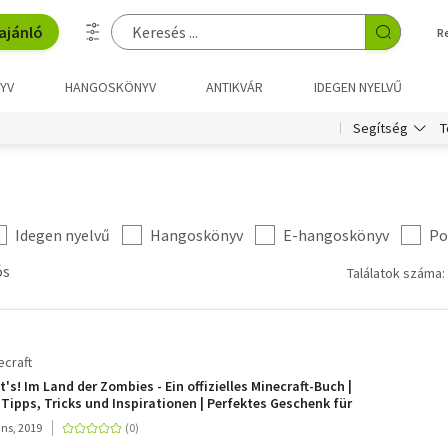
ajánló
R
YV
HANGOSKÖNYV
ANTIKVÁR
IDEGEN NYELVŰ
T
Segítség
Idegen nyelvű
Hangoskönyv
E-hangoskönyv
Po
ós
Találatok száma:
ecraft
t's! Im Land der Zombies - Ein offizielles Minecraft-Buch |
Tipps, Tricks und Inspirationen | Perfektes Geschenk für
ins, 2019