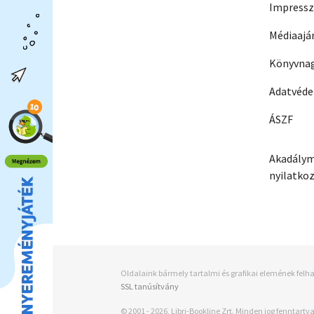
Impress
Médiaajá
Könyvnag
Adatvéd
ÁSZF
Akadálym
nyilatko
Oldalaink bármely tartalmi és grafikai elemének felha
SSL tanúsítvány
© 2001 - 2026, Libri-Bookline Zrt. Minden jog fenntartva