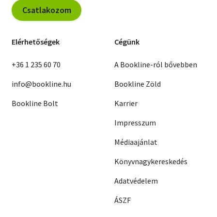
Csatlakozom
Elérhetőségek
Cégünk
+36 1 235 60 70
A Bookline-ról bővebben
info@bookline.hu
Bookline Zöld
Bookline Bolt
Karrier
Impresszum
Médiaajánlat
Könyvnagykereskedés
Adatvédelem
ÁSZF