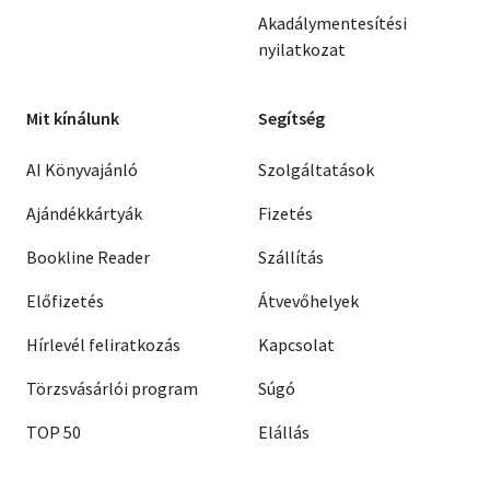
Akadálymentesítési
nyilatkozat
Mit kínálunk
Segítség
AI Könyvajánló
Szolgáltatások
Ajándékkártyák
Fizetés
Bookline Reader
Szállítás
Előfizetés
Átvevőhelyek
Hírlevél feliratkozás
Kapcsolat
Törzsvásárlói program
Súgó
TOP 50
Elállás