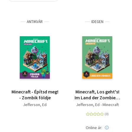
Szótár, nyelvkönyv
ANTIKVÁR
IDEGEN
Tankönyv, segédkönyv
Társadalomtudomány
Természettudomány
Történelem
Vallás
Minecraft - Építsd meg!
Minecraft, Los geht's!
- Zombik földje
Im Land der Zombies -
Ein offizielles
Jefferson, Ed
Jefferson, Ed - Minecraft
Minecraft-Buch | Ein
Handbuch mit Tipps,
Tricks und
Inspirationen |
Online ár: