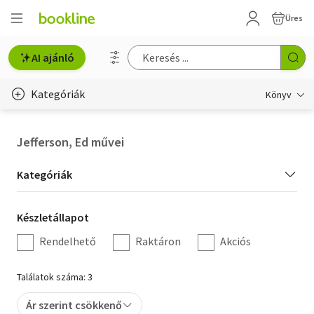
Üres
AI ajánló
Kategóriák
Könyv
Életmód, egészség
Jefferson, Ed művei
Erotika
Kategória
Kategóriák
Gyermek- és ifjúsági
szűrés
Készletállapot
Készletállapot
Hobbi, szabadidő
szűrés
Rendelhető
Raktáron
Akciós
Irodalom
Találatok száma: 3
Művészet
Ár szerint csökkenő
Szakkönyv