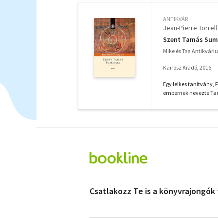
ANTIKVÁR
Jean-Pierre Torrell
Szent Tamás Su
Mike és Tsa Antikvár
Kairosz Kiadó, 2016
Egy lelkes tanítvány, 
embernek nevezte Tam
Csatlakozz Te is a könyvrajongók