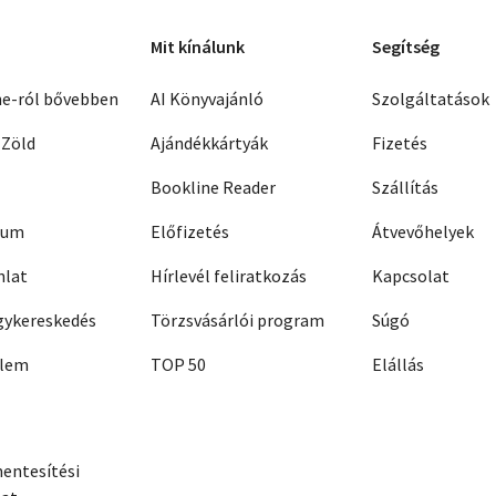
Mit kínálunk
Segítség
ne-ról bővebben
AI Könyvajánló
Szolgáltatások
 Zöld
Ajándékkártyák
Fizetés
Bookline Reader
Szállítás
zum
Előfizetés
Átvevőhelyek
nlat
Hírlevél feliratkozás
Kapcsolat
ykereskedés
Törzsvásárlói program
Súgó
elem
TOP 50
Elállás
entesítési