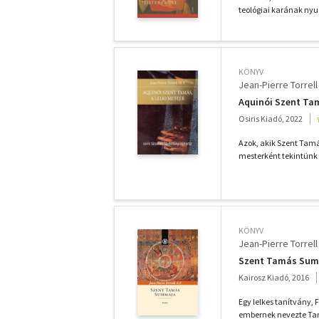
teológiai karának nyu
KÖNYV
Jean-Pierre Torrell
Aquinói Szent Tam
Osiris Kiadó, 2022
Azok, akik Szent Tamá
mesterként tekintünk 
KÖNYV
Jean-Pierre Torrell
Szent Tamás Su
Kairosz Kiadó, 2016
Egy lelkes tanítvány, 
embernek nevezte Tam