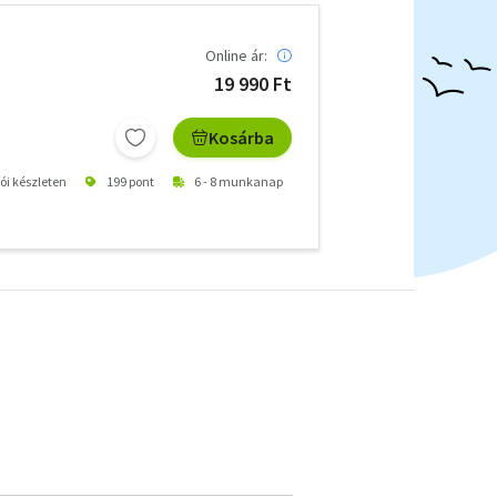
Online ár:
19 990 Ft
Kosárba
tói készleten
199 pont
6 - 8 munkanap