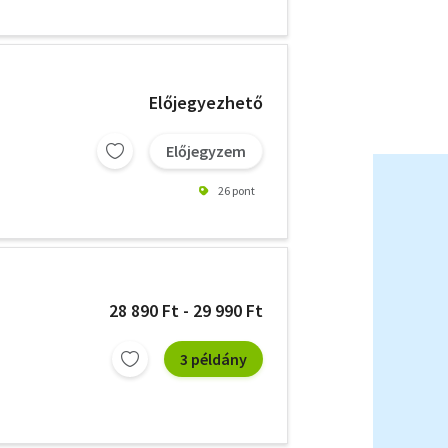
Előjegyezhető
Előjegyzem
26 pont
28 890 Ft - 29 990 Ft
3 példány