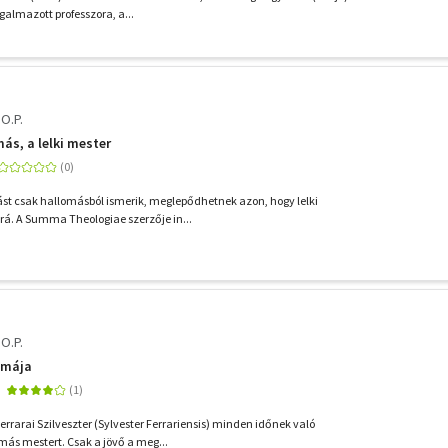
galmazott professzora, a...
 O.P.
ás, a lelki mester
st csak hallomásból ismerik, meglepődhetnek azon, hogy lelki
rá. A Summa Theologiae szerzője in...
 O.P.
mmája
Ferrarai Szilveszter (Sylvester Ferrariensis) minden időnek való
ás mestert. Csak a jövő a meg...