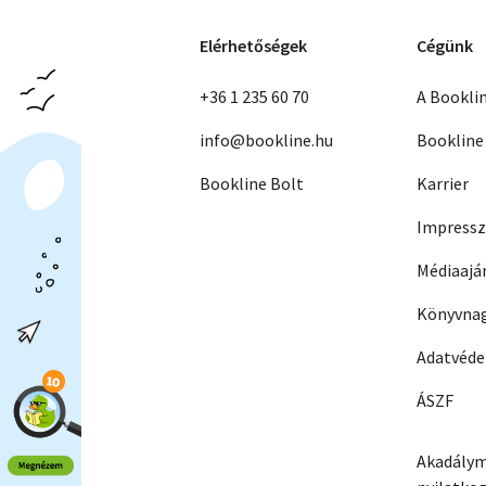
Elérhetőségek
Cégünk
+36 1 235 60 70
A Bookli
info@bookline.hu
Bookline
Bookline Bolt
Karrier
Impress
Médiaajá
Könyvnag
Adatvéd
ÁSZF
Akadálym