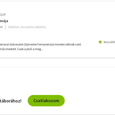
 O.P.
mmája
ium
hibátlan, olvasatlan példány
Beszállí
Ferrarai Szilveszter (Sylvester Ferrariensis) minden időnek való
ás mestert. Csak a jövő a meg...
További
szűrők
Csatlakozom
 táborához!