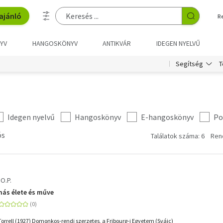
ajánló
R
YV
HANGOSKÖNYV
ANTIKVÁR
IDEGEN NYELVŰ
T
Segítség
Idegen nyelvű
Hangoskönyv
E-hangoskönyv
Po
ós
Találatok száma: 6
Ren
 O.P.
más élete és műve
Torrell (1927) Domonkos-rendi szerzetes, a Fribourg-i Egyetem (Svájc)