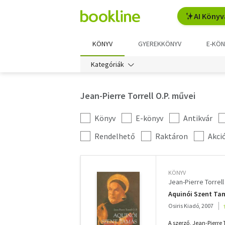
AI Könyv
KÖNYV
GYEREKKÖNYV
E-KÖN
Kategóriák
Jean-Pierre Torrell O.P. művei
Könyv
E-könyv
Antikvár
Kategória
szűrés
További
Rendelhető
Raktáron
Akci
szűrők
KÖNYV
Jean-Pierre Torrell
Aquinói Szent Ta
Osiris Kiadó, 2007
A szerző, Jean-Pierre 