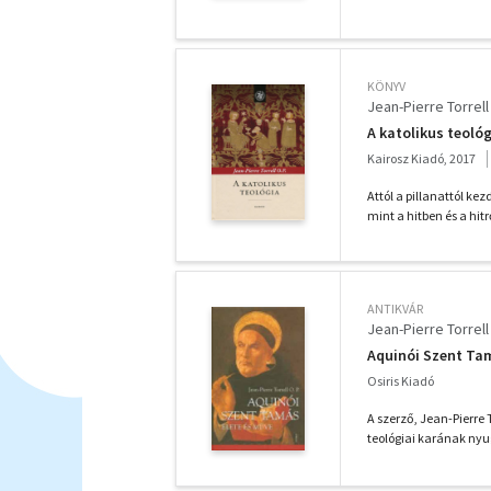
KÖNYV
Jean-Pierre Torrell
A katolikus teoló
Kairosz Kiadó, 2017
Attól a pillanattól ke
mint a hitben és a hitr
ANTIKVÁR
Jean-Pierre Torrell
Aquinói Szent Ta
Osiris Kiadó
A szerző, Jean-Pierre 
teológiai karának nyu