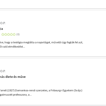
 O.P.
gia
zdve, hogy a teológia meglátta a napvilágot, művelői úgy fogták fel azt,
ől való elmélkedést...
 O.P.
más élete és műve
Torrell (1927) Domonkos-rendi szerzetes, a Fribourg-i Egyetem (Svájc)
galmazott professzora, a...