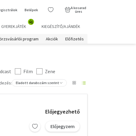
A kosarad
egisztrálok
Belépek
üres
új
GYEREKJÁTÉK
KIEGÉSZÍTŐ/AJÁNDÉK
örzsvásárlói program
Akciók
Előfizetés
dcast
Film
Zene
dezés:
Eladott darabszám szerint
Előjegyezhető
Előjegyzem