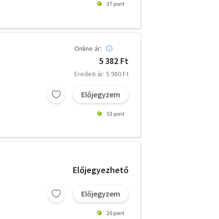
37 pont
Online ár:
5 382 Ft
Eredeti ár: 5 980 Ft
Előjegyzem
53 pont
Előjegyezhető
Előjegyzem
26 pont