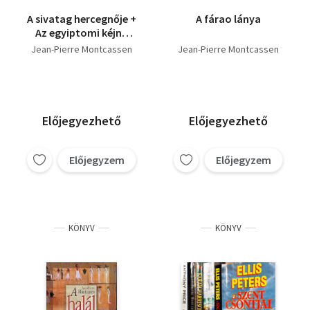
A sivatag hercegnője +
A fárao lánya
Az egyiptomi kéjnő
(két mű)
Jean-Pierre Montcassen
Jean-Pierre Montcassen
Előjegyezhető
Előjegyezhető
Előjegyzem
Előjegyzem
KÖNYV
KÖNYV