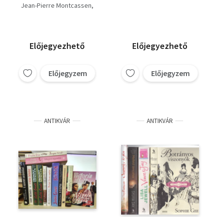
Jean-Pierre
legionárius + A
Jean-Pierre Montcassen
Montcassen: A fáraó
magyarok nyilaitól...
Gerald O'Farrell
lánya + Gerald
O'Farrell: A
Tutanhamon-rejtély
Előjegyezhető
Előjegyezhető
Előjegyzem
Előjegyzem
ANTIKVÁR
ANTIKVÁR