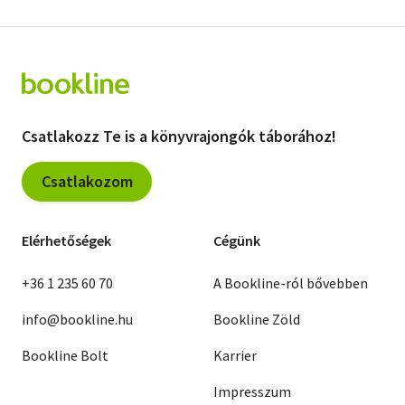
Csatlakozz Te is a könyvrajongók táborához!
Csatlakozom
Elérhetőségek
Cégünk
+36 1 235 60 70
A Bookline-ról bővebben
info@bookline.hu
Bookline Zöld
Bookline Bolt
Karrier
Impresszum