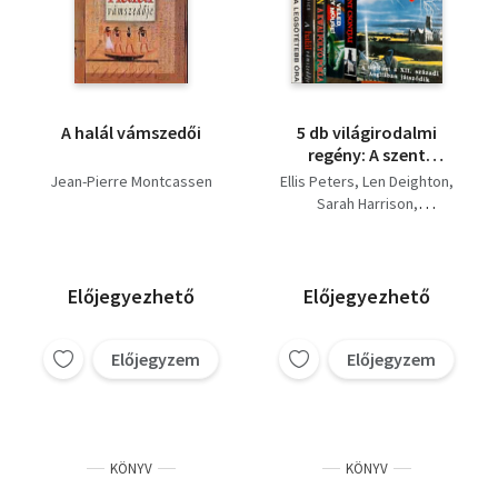
A halál vámszedői
5 db világirodalmi
regény: A szent
csontjai, Isten veled,
Jean-Pierre Montcassen
Ellis Peters
Len Deighton
Mickey Mouse!, A Kwai
Sarah Harrison
folyó pokla, A
Anthony Price
legsötétebb óra, A
Jean-Pierre Montcassen
halál vámszedője
Előjegyezhető
Előjegyezhető
Előjegyzem
Előjegyzem
KÖNYV
KÖNYV