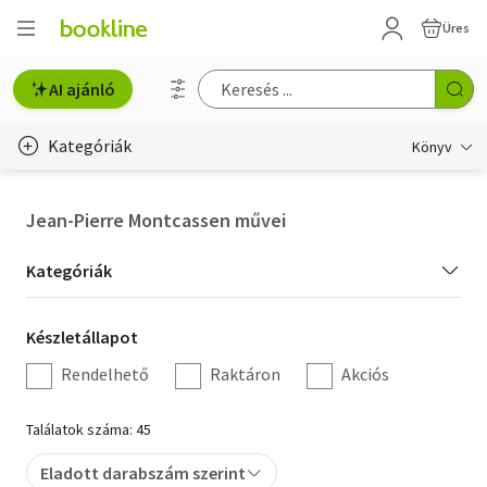
Üres
AI ajánló
Kategóriák
Könyv
Életmód, egészség
Jean-Pierre Montcassen művei
Erotika
Kategória
Kategóriák
Gyermek- és ifjúsági
szűrés
Készletállapot
Készletállapot
Hobbi, szabadidő
szűrés
Rendelhető
Raktáron
Akciós
Irodalom
Találatok száma: 45
Művészet
Eladott darabszám szerint
Szakkönyv