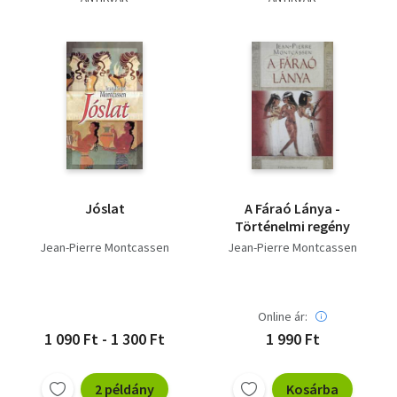
Jóslat
A Fáraó Lánya -
Történelmi regény
Jean-Pierre Montcassen
Jean-Pierre Montcassen
Online ár:
1 090 Ft - 1 300 Ft
1 990 Ft
2 példány
Kosárba