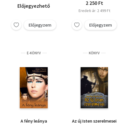
2 250 Ft
Előjegyezhető
Eredeti ár: 2 499 Ft
Előjegyzem
Előjegyzem
E-KÖNYV
KÖNYV
A fény leánya
Az új Isten szerelmesei