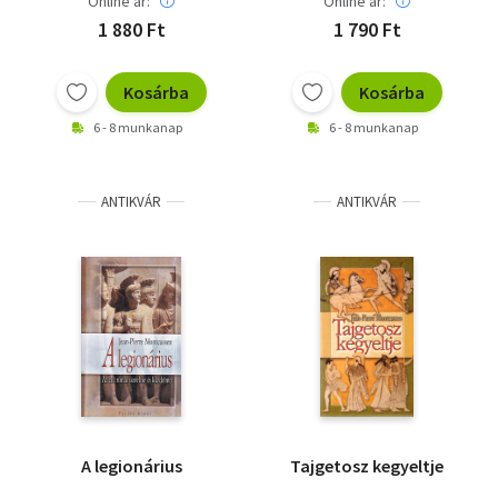
Online ár:
Online ár:
1 880 Ft
1 790 Ft
Kosárba
Kosárba
6 - 8 munkanap
6 - 8 munkanap
ANTIKVÁR
ANTIKVÁR
A legionárius
Tajgetosz kegyeltje