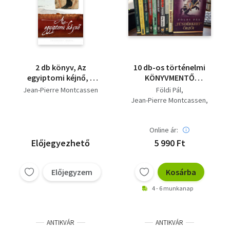
2 db könyv, Az
10 db-os történelmi
egyiptomi kéjnő, A
KÖNYVMENTŐ
fáraó lánya
AJÁNLAT: Végvári
Jean-Pierre Montcassen
Földi Pál
vitézek, "Tündérkert"
Jean-Pierre Montcassen
őrzői, A magyarok
Vécsey Olivér
nyilaitól..., Elárulva és
Kurt Rieder
meggyalázva, A
Online ár:
Torrente del Bosque
magyar korona
Nemere István
Előjegyezhető
5 990 Ft
titokzatos története,
Joachim Peiper
Legendás
hadműveletek a II.
Előjegyzem
Kosárba
világháborúban,
4 - 6 munkanap
Japán shógunok
titokzatos élete,
ANTIKVÁR
ANTIKVÁR