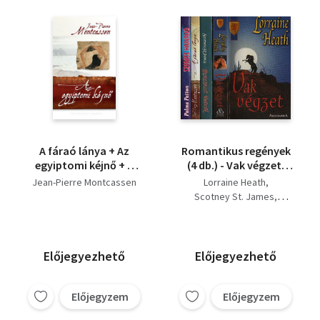
A fáraó lánya + Az
Romantikus regények
egyiptomi kéjnő + A
(4 db.) - Vak végzet,
sivatag hercegnője
Perzselő vadon, A
Jean-Pierre Montcassen
Lorraine Heath
fáraó lánya, Szeress
Scotney St. James
hajnalig
Jean-Pierre Montcassen
Palma Patton
Előjegyezhető
Előjegyezhető
Előjegyzem
Előjegyzem