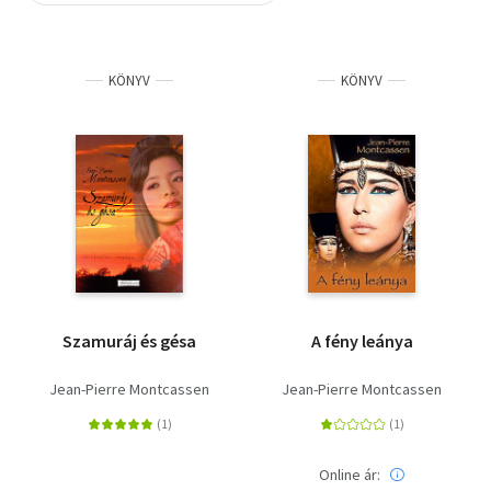
Szótár, nyelvkönyv
KÖNYV
KÖNYV
Tankönyv, segédkönyv
Társadalomtudomány
Természettudomány
Történelem
Vallás
Szamuráj és gésa
A fény leánya
Jean-Pierre Montcassen
Jean-Pierre Montcassen
Online ár: