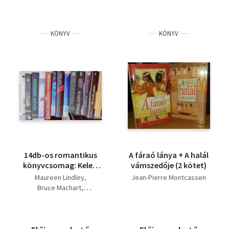
KÖNYV
KÖNYV
14db-os romantikus
A fáraó lánya + A halál
könyvcsomag: Keleti
vámszedője (2 kötet)
ékkő titkos
Maureen Lindley
Jean-Pierre Montcassen
emlékiratai+ A múlt
Bruce Machart
sebei+ A
William Dietrich
smaragdvihar+ A múlt
Cathy Kelly
Erica Spindler
titkai+ A sátán virága+
Chantal Thomas
Sade+ Tarnovszka
Syrie James
Nicola Yoon