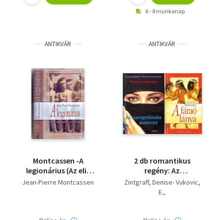
6 - 8 munkanap
ANTIKVÁR
ANTIKVÁR
Montcassen -A
2 db romantikus
legionárius (Az elit
regény: Az
római szerelme és
ezeregyéjszaka
Jean-Pierre Montcassen
Zintgraff, Denise- Vukovic,
küzdelmei)
asszonya + A fáraó
E.
lánya
Jean-Pierre Montcassen