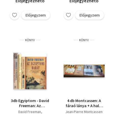
Előjegyezhető
Előjegyezhető
grófnő+ Mona Lisa
Jessica Knoll
ébredése+ Charlote
Jean-Pierre Montcassen
Bronte titkos naplója+
Előjegyzem
Előjegyzem
Salla Simukka
Minden minden+
Tehmina Durrani
Kedvenc nővér+
Meliki+ Ébenfekete+
KÖNYV
KÖNYV
3db Egyiptom - David
4 db Montcassen: A
Freeman: Az
fáraó lánya + A halál
Egyiptomi barát +
vámszedője + A
David Freeman
Jean-Pierre Montcassen