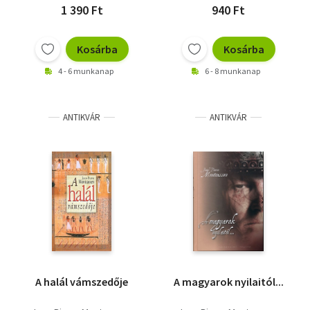
1 390 Ft
940 Ft
Kosárba
Kosárba
4 - 6 munkanap
6 - 8 munkanap
ANTIKVÁR
ANTIKVÁR
A halál vámszedője
A magyarok nyilaitól...