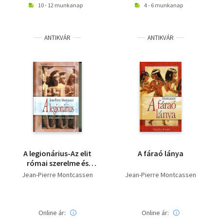
10 - 12 munkanap
4 - 6 munkanap
+ Aquincum ​farkasa
vámszedője+ Bűnös
Frédérique Jourdaa
gazdagok+
Junicsi Vatanabe
Jean-Pierre Montcassen
ANTIKVÁR
ANTIKVÁR
Ahdaf Soueif
Ernesto Quinonez
A legionárius-Az elit
A fáraó lánya
római szerelme és
küzdelmei
Jean-Pierre Montcassen
Jean-Pierre Montcassen
Online ár:
Online ár: