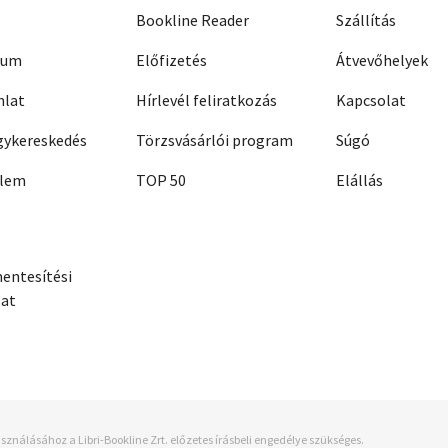
Bookline Reader
Szállítás
zum
Előfizetés
Átvevőhelyek
nlat
Hírlevél feliratkozás
Kapcsolat
ykereskedés
Törzsvásárlói program
Súgó
elem
TOP 50
Elállás
entesítési
zat
sználásához a Libri-Bookline Zrt. előzetes írásbeli engedélye szükséges.