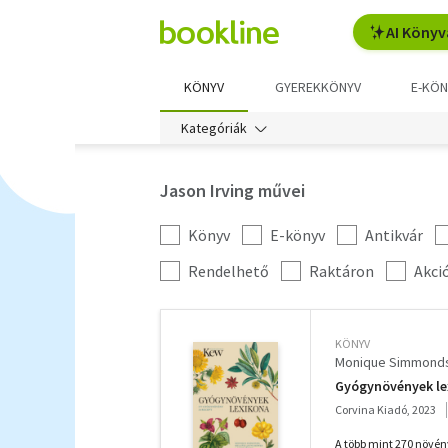
AI Könyv
KÖNYV
GYEREKKÖNYV
E-KÖN
Kategóriák
Jason Irving művei
Könyv
E-könyv
Antikvár
Kategória
szűrés
További
Rendelhető
Raktáron
Akci
szűrők
KÖNYV
Monique Simmond
Gyógynövények le
Corvina Kiadó, 2023
A több mint 270 növén