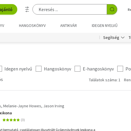
ajánló
R
YV
HANGOSKÖNYV
ANTIKVÁR
IDEGEN NYELVŰ
T
Segítség
Idegen nyelvű
Hangoskönyv
E-hangoskönyv
Po
ós
Találatok száma: 1
Ren
s
Melanie-Jayne Howes
Jason Irving
xikona
yt bemutató, csodálatosan illusztrált Gyógynövények lexikona a