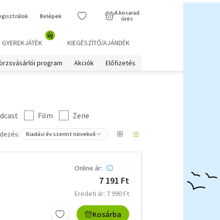
A kosarad
egisztrálok
Belépek
üres
új
GYEREKJÁTÉK
KIEGÉSZÍTŐ/AJÁNDÉK
örzsvásárlói program
Akciók
Előfizetés
dcast
Film
Zene
dezés:
Kiadási év szerint növekvő
Online ár:
7 191 Ft
Eredeti ár: 7 990 Ft
Kosárba