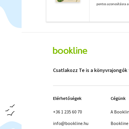
pontos azonosításra a
Csatlakozz Te is a könyvrajongók
Elérhetőségek
Cégünk
+36 1 235 60 70
A Bookli
info@bookline.hu
Bookline