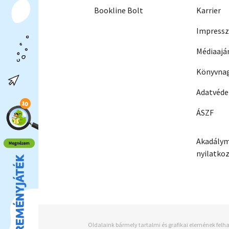
Bookline Bolt
Karrier
Impress
Médiaajá
Könyvnag
Adatvéd
ÁSZF
Akadálym
nyilatko
Oldalaink bármely tartalmi és grafikai elemének felha