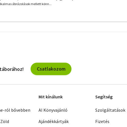
lkalmas ábrázolások mellett könn...
További
szűrők
Csatlakozom
 táborához!
Mit kínálunk
Segítség
ne-ról bővebben
AI Könyvajánló
Szolgáltatások
 Zöld
Ajándékkártyák
Fizetés