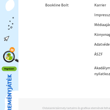
Bookline Bolt
Karrier
Impress
Médiaajá
Könyvnag
Adatvéd
ÁSZF
Akadálym
nyilatko
Oldalaink bármely tartalmi és grafikai elemének felha