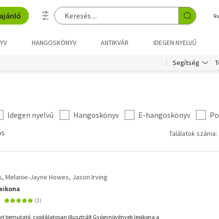
ajánló
R
YV
HANGOSKÖNYV
ANTIKVÁR
IDEGEN NYELVŰ
T
Segítség
Idegen nyelvű
Hangoskönyv
E-hangoskönyv
Po
ós
Találatok száma: 
s
Melanie-Jayne Howes
Jason Irving
xikona
yt bemutató, csodálatosan illusztrált Gyógynövények lexikona a