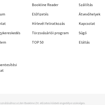
Bookline Reader
Szállítás
zum
Előfizetés
Átvevőhelyek
nlat
Hírlevél feliratkozás
Kapcsolat
ykereskedés
Törzsvásárlói program
Súgó
elem
TOP 50
Elállás
entesítési
zat
sználásához a Libri-Bookline Zrt. előzetes írásbeli engedélye szükséges.