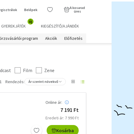
A kosarad
egisztrálok
Belépek
üres
új
GYEREKJÁTÉK
KIEGÉSZÍTŐ/AJÁNDÉK
örzsvásárlói program
Akciók
Előfizetés
dcast
Film
Zene
1
Rendezés:
Ár szerint növekvő
Online ár:
7 191 Ft
Eredeti ár: 7 990 Ft
Kosárba