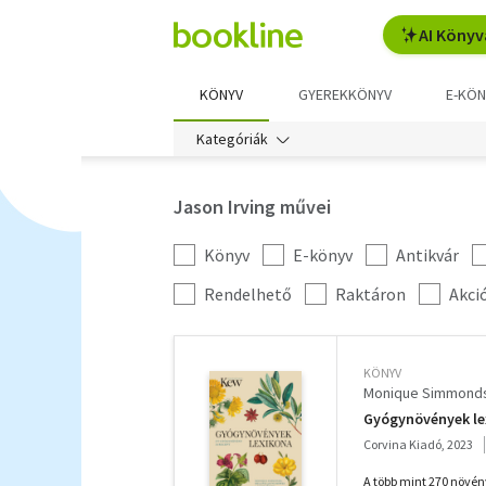
AI Könyv
KÖNYV
GYEREKKÖNYV
E-KÖN
Kategóriák
Jason Irving művei
Könyv
E-könyv
Antikvár
Kategória
szűrés
További
Rendelhető
Raktáron
Akci
szűrők
KÖNYV
Monique Simmond
Gyógynövények le
Corvina Kiadó, 2023
A több mint 270 növén