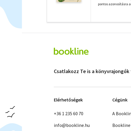
pontos azonosításra a
Csatlakozz Te is a könyvrajongók
Elérhetőségek
Cégünk
+36 1 235 60 70
A Bookli
info@bookline.hu
Bookline