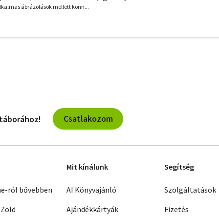
lkalmas ábrázolások mellett könn...
További
szűrők
Csatlakozom
 táborához!
Mit kínálunk
Segítség
ne-ról bővebben
AI Könyvajánló
Szolgáltatások
 Zöld
Ajándékkártyák
Fizetés