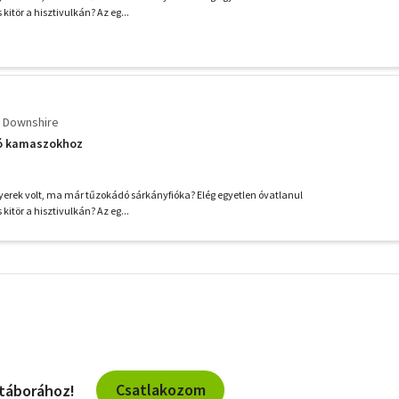
 kitör a hisztivulkán? Az eg...
 Downshire
tó kamaszokhoz
erek volt, ma már tűzokádó sárkányfióka? Elég egyetlen óvatlanul
 kitör a hisztivulkán? Az eg...
További
szűrők
Csatlakozom
 táborához!