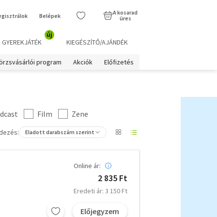
A kosarad
egisztrálok
Belépek
üres
új
GYEREKJÁTÉK
KIEGÉSZÍTŐ/AJÁNDÉK
örzsvásárlói program
Akciók
Előfizetés
dcast
Film
Zene
dezés:
Eladott darabszám szerint
Online ár:
2 835 Ft
Eredeti ár: 3 150 Ft
Előjegyzem