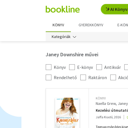
AI Könyv
KÖNYV
GYEREKKÖNYV
E-KÖN
Kategóriák
Janey Downshire művei
Könyv
E-könyv
Antikvár
Kategória
szűrés
További
Rendelhető
Raktáron
Akci
szűrők
KÖNYV
Naella Grew
Janey
Kezelési útmutat
Jaffa Kiadó, 2016
Tegnap még édes kisgy