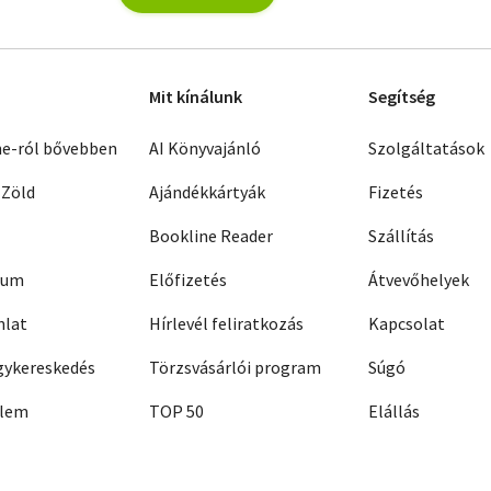
Mit kínálunk
Segítség
ne-ról bővebben
AI Könyvajánló
Szolgáltatások
 Zöld
Ajándékkártyák
Fizetés
Bookline Reader
Szállítás
zum
Előfizetés
Átvevőhelyek
nlat
Hírlevél feliratkozás
Kapcsolat
ykereskedés
Törzsvásárlói program
Súgó
elem
TOP 50
Elállás