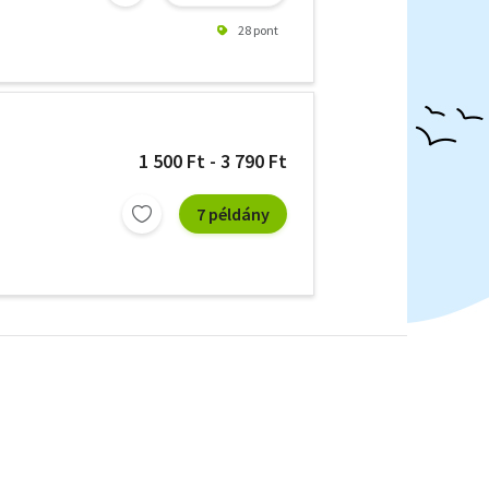
28 pont
1 500 Ft - 3 790 Ft
7 példány