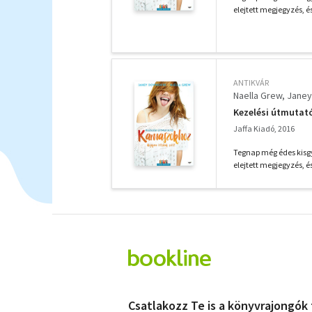
elejtett megjegyzés, és
ANTIKVÁR
Naella Grew
Janey
Kezelési útmuta
Jaffa Kiadó, 2016
Tegnap még édes kisgy
elejtett megjegyzés, és
Csatlakozz Te is a könyvrajongók