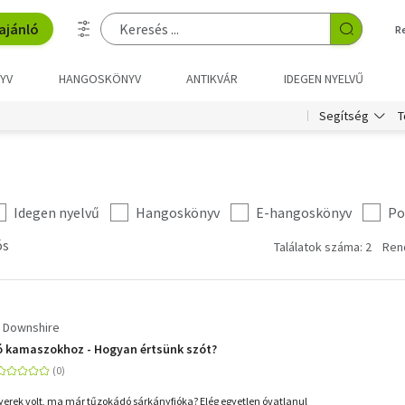
ajánló
R
YV
HANGOSKÖNYV
ANTIKVÁR
IDEGEN NYELVŰ
T
Segítség
Idegen nyelvű
Hangoskönyv
E-hangoskönyv
Po
ós
Találatok száma: 2
Ren
 Downshire
ó kamaszokhoz - Hogyan értsünk szót?
erek volt, ma már tűzokádó sárkányfióka? Elég egyetlen óvatlanul