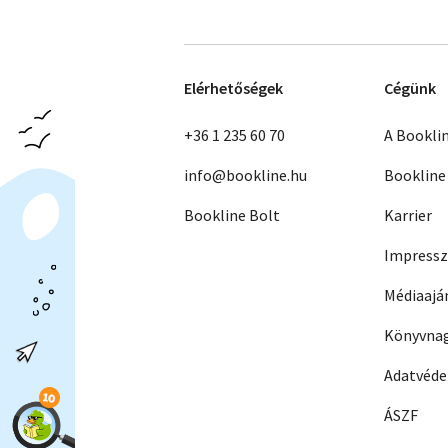
Elérhetőségek
Cégünk
+36 1 235 60 70
A Bookli
info@bookline.hu
Bookline
Bookline Bolt
Karrier
Impress
Médiaajá
Könyvnag
Adatvéd
ÁSZF