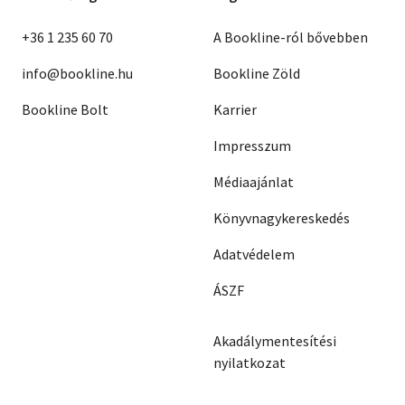
+36 1 235 60 70
A Bookline-ról bővebben
info@bookline.hu
Bookline Zöld
Bookline Bolt
Karrier
Impresszum
Médiaajánlat
Könyvnagykereskedés
Adatvédelem
ÁSZF
Akadálymentesítési
nyilatkozat