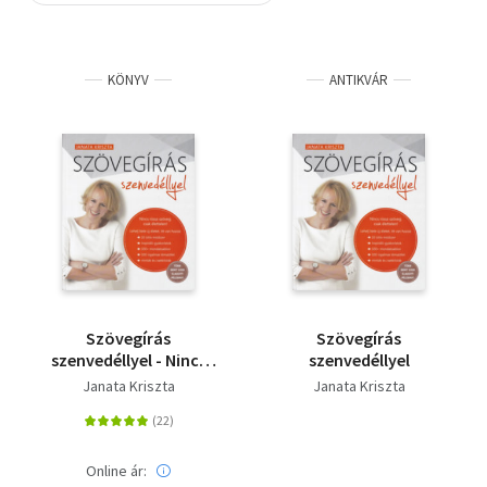
Szótár, nyelvkönyv
KÖNYV
ANTIKVÁR
Tankönyv, segédkönyv
Társadalomtudomány
Természettudomány
Történelem
Vallás
Szövegírás
Szövegírás
szenvedéllyel - Nincs
szenvedéllyel
rossz szöveg, csak
Janata Kriszta
Janata Kriszta
élettelen!
Online ár: