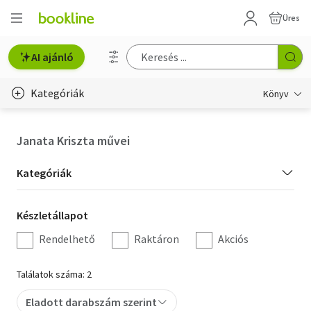
Üres
AI ajánló
Kategóriák
Könyv
Életmód, egészség
Janata Kriszta művei
Erotika
Kategória
Kategóriák
Gyermek- és ifjúsági
szűrés
Készletállapot
Készletállapot
Hobbi, szabadidő
szűrés
Rendelhető
Raktáron
Akciós
Irodalom
Találatok száma: 2
Művészet
Eladott darabszám szerint
Szakkönyv