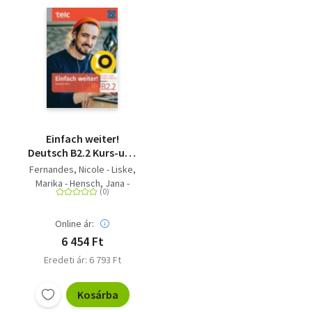
Einfach weiter!
Deutsch B2.2 Kurs-und
Arbeitsbuch - Deutsch
Fernandes, Nicole - Liske,
B2.2 Kurs-und
Marika - Hensch, Jana -
Arbeitsbuch
Hälbig, Ines
Online ár:
6 454 Ft
Eredeti ár: 6 793 Ft
Kosárba