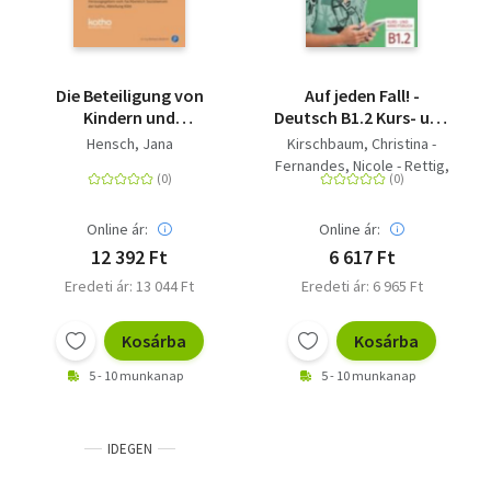
Die Beteiligung von
Auf jeden Fall! -
Kindern und
Deutsch B1.2 Kurs- und
Jugendlichen an der
Arbeitsbuch
Hensch, Jana
Kirschbaum, Christina -
Gefährdungseinschätzung
Fernandes, Nicole - Rettig,
gemäß § 8a SGB VIII -
Maja - Kuhnecke, Anke -
Eine Rekonstruktion
Diehl, Debora - Franz,
des Verständnisses
Online ár:
Online ár:
Susanne - Hensch, Jana -
und der Umsetzung im
Lipsky, Angela - Link,
12 392 Ft
6 617 Ft
Allgemeinen Sozialen
Sabrina - Koischwitz, Svea
Eredeti ár: 13 044 Ft
Eredeti ár: 6 965 Ft
Dienst des
Jugendamtes
Kosárba
Kosárba
5 - 10 munkanap
5 - 10 munkanap
IDEGEN