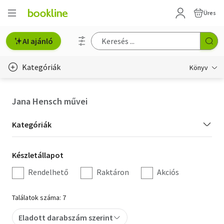
Üres
AI ajánló
Kategóriák
Könyv
Életmód, egészség
Jana Hensch művei
Erotika
Kategória
Kategóriák
Gyermek- és ifjúsági
szűrés
Készletállapot
Készletállapot
Hobbi, szabadidő
szűrés
Rendelhető
Raktáron
Akciós
Irodalom
Találatok száma: 7
Művészet
Eladott darabszám szerint
Szakkönyv