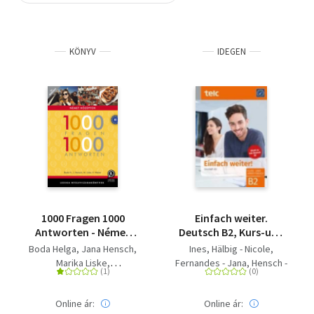
Szótár, nyelvkönyv
KÖNYV
IDEGEN
Tankönyv, segédkönyv
Társadalomtudomány
Természettudomány
Történelem
Vallás
1000 Fragen 1000
Einfach weiter.
Antworten - Német
Deutsch B2, Kurs-und
középfok
Arbeitsbuch
Boda Helga
Jana Hensch
Ines, Hälbig - Nicole,
Marika Liske
Fernandes - Jana, Hensch -
Veronika Weber
Maria, Liske
Online ár:
Online ár: