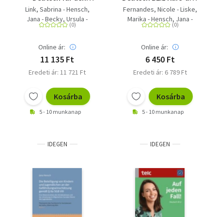
Hochschulzugang C1
Arbeitsbuch
Link, Sabrina - Hensch,
Fernandes, Nicole - Liske,
Lehrbuch
Jana - Becky, Ursula -
Marika - Hensch, Jana -
Bewer, Franziska -
Hälbig, Ines
Fernandes, Nicole -
Online ár:
Online ár:
Verborg, Esther -
Thommes, Jacqueline -
11 135 Ft
6 450 Ft
Liske, Marika - Koischwitz,
Eredeti ár: 11 721 Ft
Eredeti ár: 6 789 Ft
Svea
Kosárba
Kosárba
5 - 10 munkanap
5 - 10 munkanap
IDEGEN
IDEGEN