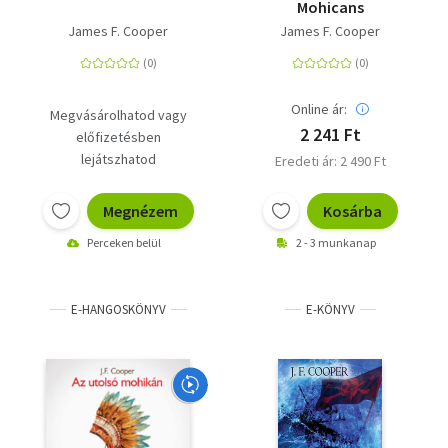
Mohicans
James F. Cooper
James F. Cooper
Online ár:
Megvásárolhatod vagy
2 241 Ft
előfizetésben
lejátszhatod
Eredeti ár: 2 490 Ft
Megnézem
Kosárba
Perceken belül
2 - 3 munkanap
E-HANGOSKÖNYV
E-KÖNYV