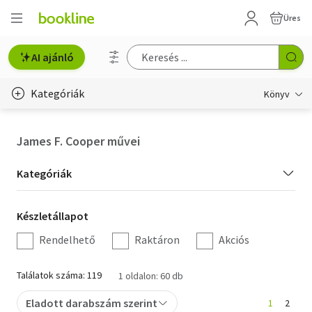
Üres
AI ajánló
Kategóriák
Könyv
Életmód, egészség
James F. Cooper művei
Erotika
Kategória
Kategóriák
Gyermek- és ifjúsági
szűrés
Készletállapot
Készletállapot
Hobbi, szabadidő
szűrés
Rendelhető
Raktáron
Akciós
Irodalom
Találatok száma: 119
1 oldalon: 60 db
Művészet
Eladott darabszám szerint
1
2
Szakkönyv