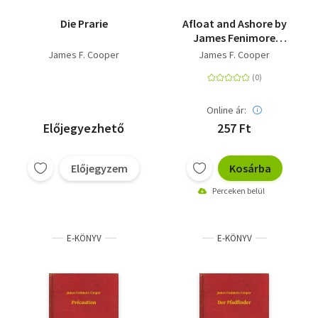
Die Prarie
Afloat and Ashore by
James Fenimore
Cooper - Delphi
James F. Cooper
James F. Cooper
Classics (Illustrated)
Online ár:
Előjegyezhető
257 Ft
Előjegyzem
Kosárba
Perceken belül
E-KÖNYV
E-KÖNYV