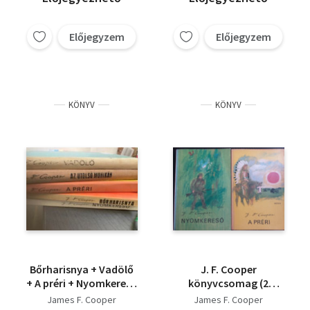
Előjegyzem
Előjegyzem
KÖNYV
KÖNYV
Bőrharisnya + Vadölő
J. F. Cooper
+ A préri + Nyomkereső
könyvcsomag (2
+ Az utolsó mohikán
darab)A préri,
James F. Cooper
James F. Cooper