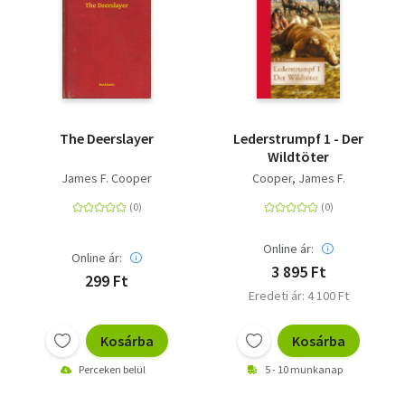
The Deerslayer
Lederstrumpf 1 - Der
Wildtöter
James F. Cooper
Cooper, James F.
Online ár:
Online ár:
3 895 Ft
299 Ft
Eredeti ár: 4 100 Ft
Kosárba
Kosárba
Perceken belül
5 - 10 munkanap