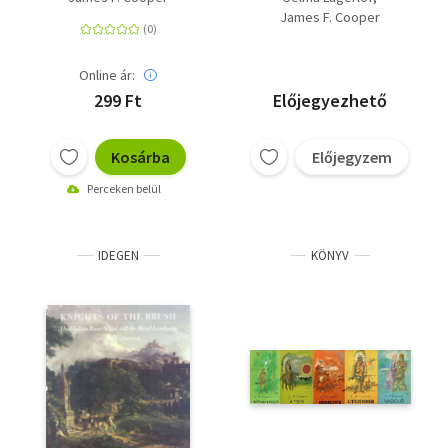
kötet )
James F. Cooper
Online ár:
299 Ft
Előjegyezhető
Kosárba
Előjegyzem
Perceken belül
IDEGEN
KÖNYV