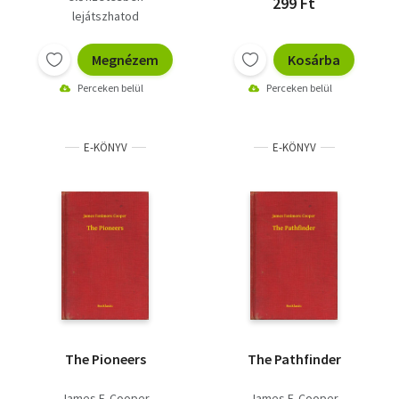
299 Ft
lejátszhatod
Megnézem
Kosárba
Perceken belül
Perceken belül
E-KÖNYV
E-KÖNYV
The Pioneers
The Pathfinder
James F. Cooper
James F. Cooper