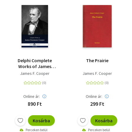
Delphi Complete
The Prairie
Works of James
Fenimore Cooper
James F. Cooper
James F. Cooper
(Illustrated)
Online ár:
Online ár:
890 Ft
299 Ft
Kosárba
Kosárba
Perceken belül
Perceken belül