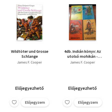
Wildtöter und Grosse
4db. Indián könyv: Az
Schlange
utolsó mohikán -
Bőrharisnya - A vadölő
James F. Cooper
James F. Cooper
- A préri
Előjegyezhető
Előjegyezhető
Előjegyzem
Előjegyzem