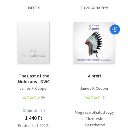
IDEGEN
E-HANGOSKÖNYV
The Last of the
A préri
Mohicans - OWC
James F. Cooper
James F. Cooper
Online ár:
Megvásárolhatod vagy
1 440 Ft
előfizetésben
lejátszhatod
Eredeti ár: 1 600 Ft