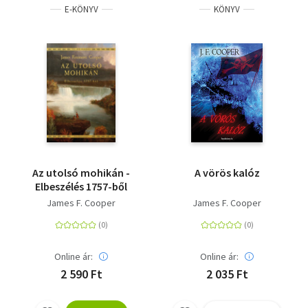
E-KÖNYV
KÖNYV
Az utolsó mohikán -
A vörös kalóz
Elbeszélés 1757-ből
James F. Cooper
James F. Cooper
Online ár:
Online ár:
2 590 Ft
2 035 Ft