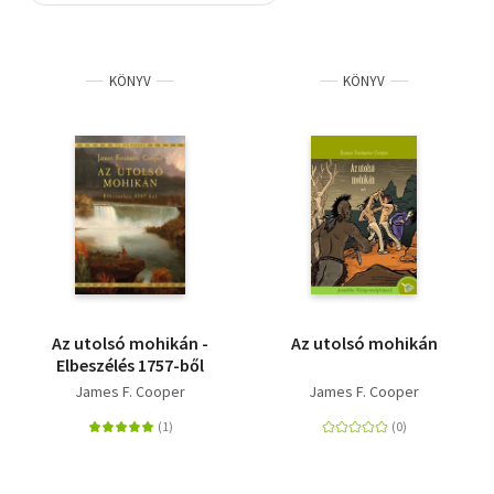
Szótár, nyelvkönyv
KÖNYV
KÖNYV
Tankönyv, segédkönyv
Társadalomtudomány
Természettudomány
Történelem
Vallás
Az utolsó mohikán -
Az utolsó mohikán
Elbeszélés 1757-ből
James F. Cooper
James F. Cooper