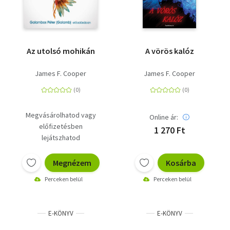
Az utolsó mohikán
A vörös kalóz
James F. Cooper
James F. Cooper
Megvásárolhatod vagy
Online ár:
előfizetésben
1 270 Ft
lejátszhatod
Megnézem
Kosárba
Perceken belül
Perceken belül
E-KÖNYV
E-KÖNYV