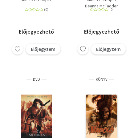
regényének
Deanna McFadden
átdolgozása
Előjegyezhető
Előjegyezhető
Előjegyzem
Előjegyzem
DVD
KÖNYV