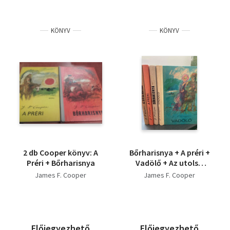
KÖNYV
KÖNYV
2 db Cooper könyv: A
Bőrharisnya + A préri +
Préri + Bőrharisnya
Vadölő + Az utolsó
mohikán (4 db.
James F. Cooper
James F. Cooper
indiánregény)
Előjegyezhető
Előjegyezhető