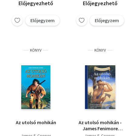
Előjegyezhető
Előjegyezhető
Előjegyzem
Előjegyzem
KÖNYV
KÖNYV
Az utolsó mohikán
Az utolsó mohikán -
James Fenimore
Cooper eredeti
James F. Cooper
James F. Cooper