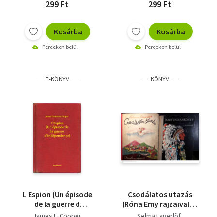
299 Ft
299 Ft
Kosárba
Kosárba
Perceken belül
Perceken belül
E-KÖNYV
KÖNYV
L Espion (Un épisode
Csodálatos utazás
de la guerre d
(Róna Emy rajzaival) +
Indépendance)
Nagy indiánkönyv ( 2
James F. Cooper
Selma Lagerlöf