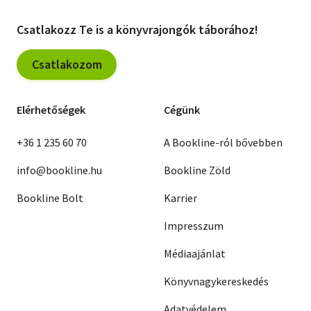
Csatlakozz Te is a könyvrajongók táborához!
Csatlakozom
Elérhetőségek
Cégünk
+36 1 235 60 70
A Bookline-ról bővebben
info@bookline.hu
Bookline Zöld
Bookline Bolt
Karrier
Impresszum
Médiaajánlat
Könyvnagykereskedés
Adatvédelem