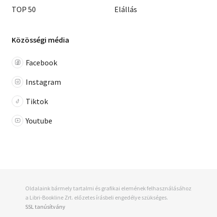
TOP 50
Elállás
Közösségi média
Facebook
Instagram
Tiktok
Youtube
Oldalaink bármely tartalmi és grafikai elemének felhasználásához
a Libri-Bookline Zrt. előzetes írásbeli engedélye szükséges.
SSL tanúsítvány