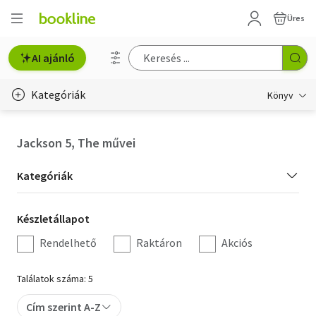
Üres
AI ajánló
Kategóriák
Könyv
Életmód, egészség
Jackson 5, The művei
Erotika
Kategória
Kategóriák
Gyermek- és ifjúsági
szűrés
Készletállapot
Készletállapot
Hobbi, szabadidő
szűrés
Rendelhető
Raktáron
Akciós
Irodalom
Találatok száma: 5
Művészet
Cím szerint A-Z
Szakkönyv