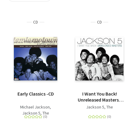
Szótár, nyelvkönyv
CD
CD
Tankönyv, segédkönyv
Társadalomtudomány
Természettudomány
Történelem
Vallás
Early Classics -CD
I Want You Back!
Unreleased Masters -
CD
Michael Jackson
Jackson 5, The
Jackson 5, The