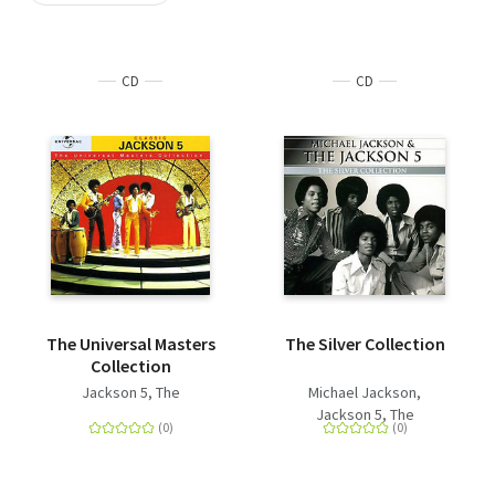
Szótár, nyelvkönyv
CD
CD
Tankönyv, segédkönyv
Társadalomtudomány
Természettudomány
Történelem
Vallás
The Universal Masters
The Silver Collection
Collection
Jackson 5, The
Michael Jackson
Jackson 5, The