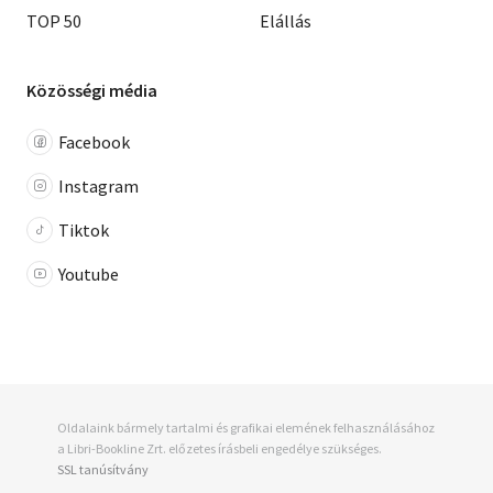
TOP 50
Elállás
Közösségi média
Facebook
Instagram
Tiktok
Youtube
Oldalaink bármely tartalmi és grafikai elemének felhasználásához
a Libri-Bookline Zrt. előzetes írásbeli engedélye szükséges.
SSL tanúsítvány