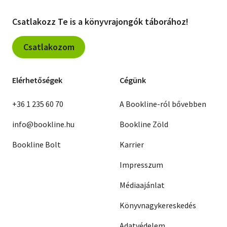
Csatlakozz Te is a könyvrajongók táborához!
Csatlakozom
Elérhetőségek
Cégünk
+36 1 235 60 70
A Bookline-ról bővebben
info@bookline.hu
Bookline Zöld
Bookline Bolt
Karrier
Impresszum
Médiaajánlat
Könyvnagykereskedés
Adatvédelem