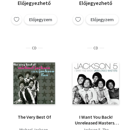
Előjegyezhető
Előjegyezhető
Előjegyzem
Előjegyzem
CD
CD
The Very Best Of
I Want You Back!
Unreleased Masters -
CD
Michael Jackson
Jackson 5, The