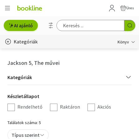
Üres
AI ajánló
Kategóriák
Könyv
Életmód, egészség
Jackson 5, The művei
Erotika
Kategória
Kategóriák
Gyermek- és ifjúsági
szűrés
Készletállapot
Készletállapot
Hobbi, szabadidő
szűrés
Rendelhető
Raktáron
Akciós
Irodalom
Találatok száma: 5
Művészet
Típus szerint
Szakkönyv