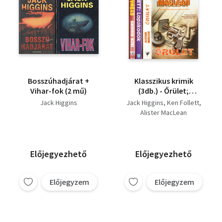
Bosszúhadjárat +
Klasszikus krimik
Vihar-fok (2 mű)
(3db.) - Őrület;
Lopakodók; Gyónás
Jack Higgins
Jack Higgins
Ken Follett
Alister MacLean
Előjegyezhető
Előjegyezhető
Előjegyzem
Előjegyzem