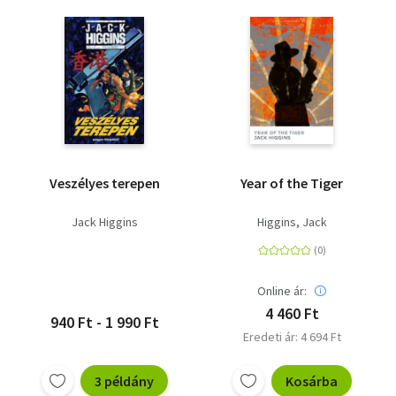
Veszélyes terepen
Year of the Tiger
Jack Higgins
Higgins, Jack
Online ár:
4 460 Ft
940 Ft - 1 990 Ft
Eredeti ár: 4 694 Ft
3 példány
Kosárba