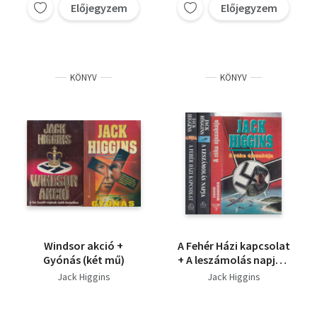
Előjegyzem
Előjegyzem
KÖNYV
KÖNYV
Windsor akció +
A Fehér Házi kapcsolat
Gyónás (két mű)
+ A leszámolás napja +
A róka éjszakája
Jack Higgins
Jack Higgins
(három mű)