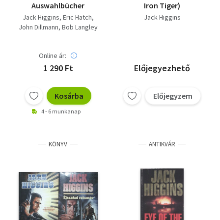
Auswahlbücher
Iron Tiger)
Jack Higgins
Eric Hatch
Jack Higgins
John Dillmann
Bob Langley
Online ár:
1 290 Ft
Előjegyezhető
Kosárba
Előjegyzem
4 - 6 munkanap
KÖNYV
ANTIKVÁR