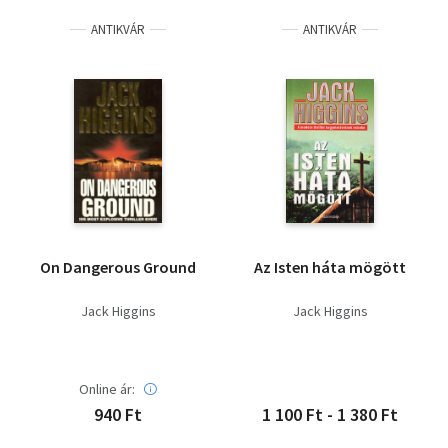
ANTIKVÁR
ANTIKVÁR
On Dangerous Ground
Az Isten háta mögött
Jack Higgins
Jack Higgins
Online ár:
940 Ft
1 100 Ft - 1 380 Ft