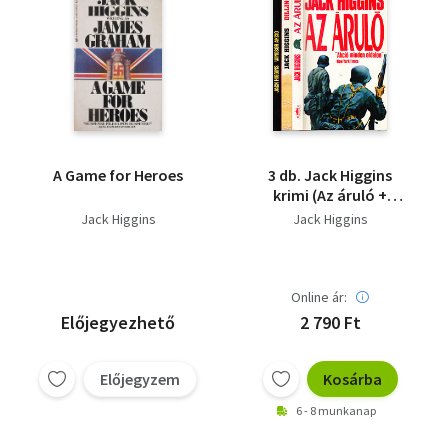
A Game for Heroes
3 db. Jack Higgins
krimi (Az áruló +
Dillinger + Windsor
Jack Higgins
Jack Higgins
akció)
Online ár:
Előjegyezhető
2 790 Ft
Előjegyzem
Kosárba
6 - 8 munkanap