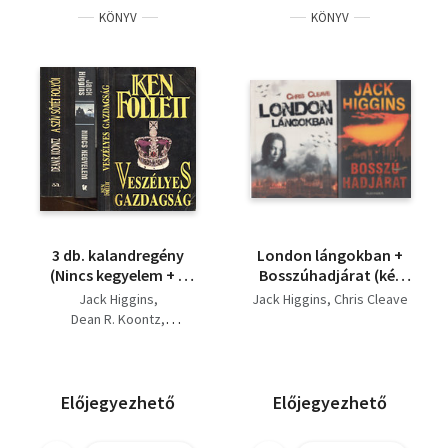
KÖNYV
KÖNYV
3 db. kalandregény
London lángokban +
(Nincs kegyelem + A
Bosszúhadjárat (két
szív sötét folyói +
mű)
Jack Higgins
Jack Higgins
Chris Cleave
Veszélyes gazdagság)
Dean R. Koontz
Ken Follett
Előjegyezhető
Előjegyezhető