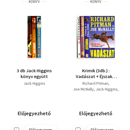
KÖNYV
KÖNYV
3 db Jack Higgins
Krimik (3db.) :
könyv együtt
Vadászat + Éjszakai
rohanás + Heccelődő
Jack Higgins
Richard Pitman
Joe McNally
Jack Higgins
Ed McBain
Előjegyezhető
Előjegyezhető
Előjegyzem
Előjegyzem