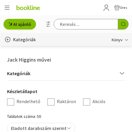
Üres
AI ajánló
Kategóriák
Könyv
Életmód, egészség
Jack Higgins művei
Erotika
Kategória
Kategóriák
Gyermek- és ifjúsági
szűrés
Készletállapot
Készletállapot
Hobbi, szabadidő
szűrés
Rendelhető
Raktáron
Akciós
Irodalom
Találatok száma: 50
Művészet
Eladott darabszám szerint
Szakkönyv