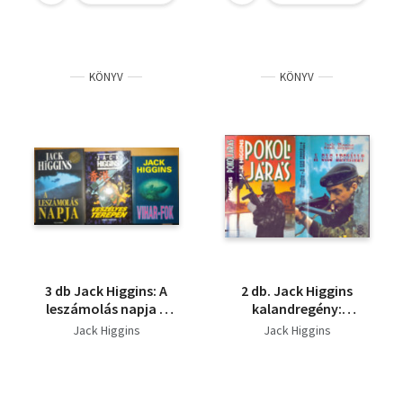
+ Protect and Defend
Caro Peacock
+ Trick of the Dark
KÖNYV
KÖNYV
3 db Jack Higgins: A
2 db. Jack Higgins
leszámolás napja +
kalandregény:
Veszélyes terepen +
Pokoljárás (A Season
Jack Higgins
Jack Higgins
Vihar-Fok
in Hell) + A sas leszállt
(The Eagle Has
Landed)