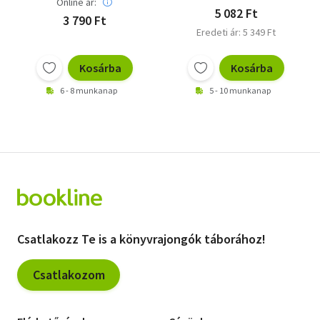
Online ár:
5 082 Ft
3 790 Ft
Eredeti ár: 5 349 Ft
Kosárba
Kosárba
6 - 8 munkanap
5 - 10 munkanap
Csatlakozz Te is a könyvrajongók táborához!
Csatlakozom