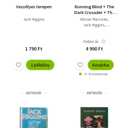
Veszélyes terepen
Running Blind + The
Dark Crusader + The
Golden Keel + The
Jack Higgins
Alistair MacLean
Savage Day (4 kötet)
Jack Higgins
Desmond Bagley
Online ár:
1 790 Ft
4 990 Ft
2 példány
Kosárba
6 - 8 munkanap
ANTIKVÁR
ANTIKVÁR