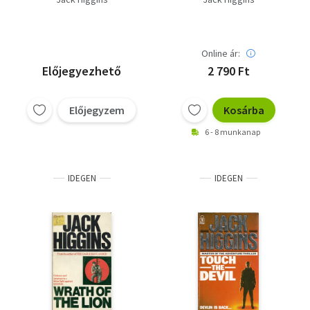
Judgment
of Danger. Pay the
Devil,Bad Company,
Online ár:
Előjegyezhető
2 790 Ft
Előjegyzem
Kosárba
6 - 8 munkanap
IDEGEN
IDEGEN