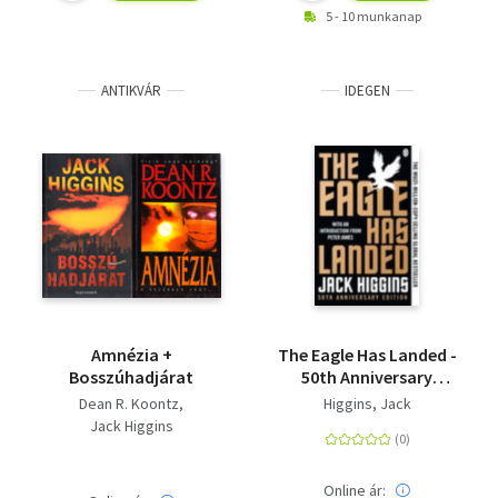
5 - 10 munkanap
ANTIKVÁR
IDEGEN
Amnézia +
The Eagle Has Landed -
Bosszúhadjárat
50th Anniversary
Edition
Dean R. Koontz
Higgins, Jack
Jack Higgins
Online ár: