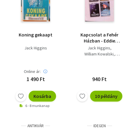
Koning gekaapt
Kapcsolat a Fehér
Házban - Eddie
fattyúja - Vágóhíd -
Jack Higgins
Jack Higgins
Hajsza a tavak vidékén
William Kowalski
Lee Child
William Kent Krueger
Online ár:
1 490 Ft
940 Ft
Kosárba
10 példány
6 - 8 munkanap
ANTIKVÁR
IDEGEN