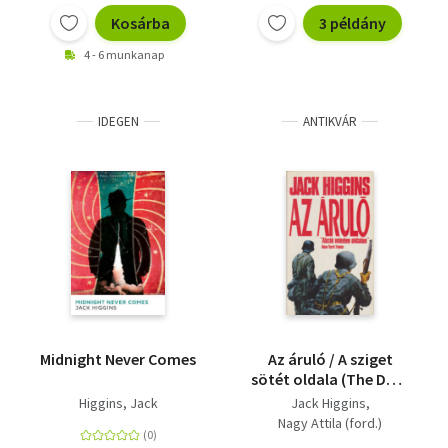
Kosárba
3 példány
4 - 6 munkanap
IDEGEN
ANTIKVÁR
Midnight Never Comes
Az ​áruló / A sziget
sötét oldala (The Dark
Side of the Island)
Higgins, Jack
Jack Higgins
Nagy Attila (ford.)