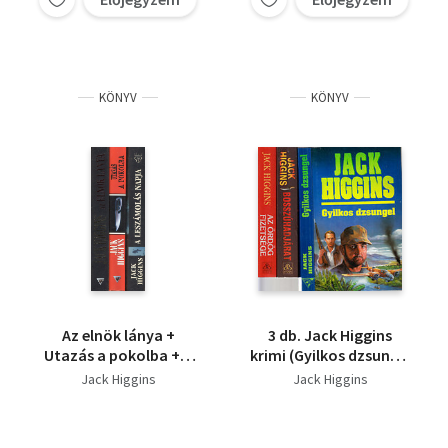
KÖNYV
KÖNYV
Az elnök lánya +
3 db. Jack Higgins
Utazás a pokolba + A
krimi (Gyilkos dzsungel
leszámolás napja (3
+ Bosszúhadjárat + Az
Jack Higgins
Jack Higgins
mű)
ördög fizetsége)