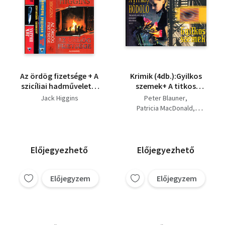
Az ördög fizetsége + A
Krimik (4db.):Gyilkos
szicíliai hadművelet +
szemek+ A titkos
Windsor akció +
hódoló + A Fehér házi
Jack Higgins
Peter Blauner
Utazás a pokolba (4
kapcsolat + A páciens
Patricia MacDonald
mű)
Jack Higgins
Michael Palmer
Előjegyezhető
Előjegyezhető
Előjegyzem
Előjegyzem