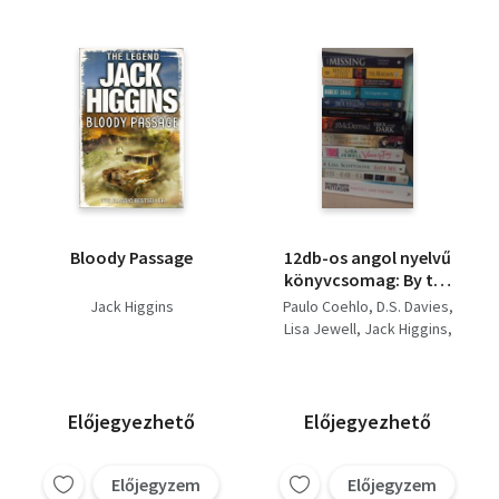
Bloody Passage
12db-os angol nyelvű
könyvcsomag: By the
river Piedra I sat down
Jack Higgins
Paulo Coehlo
D.S. Davies
and wept + The
Lisa Jewell
Jack Higgins
shadows of Sherlock
Lisa Scottoline
Holmes + Vince & Joy +
Robert Crais
Without mercy + Save
Margaret Leroy
Me + The Forgotten
Thomas Eidson
Előjegyezhető
Előjegyezhető
Man + The
Bentley Little
Collaborator + The
Richard North Patterson
Missing + The Mailman
Előjegyzem
Előjegyzem
Val McDermid