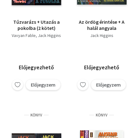
Tűzvarázs + Utazás a
Az ördög érintése + A
pokolba (2 kötet)
halál angyala
Vavyan Fable
Jack Higgins
Jack Higgins
Előjegyezhető
Előjegyezhető
Előjegyzem
Előjegyzem
KÖNYV
KÖNYV