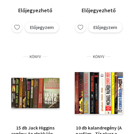
Előjegyezhető
Előjegyezhető
Előjegyzem
Előjegyzem
KÖNYV
KÖNYV
15 db Jack Higgins
10 db kalandregény (A
regény: Az elnök lánya,
parfüm - Tíz plusz egy