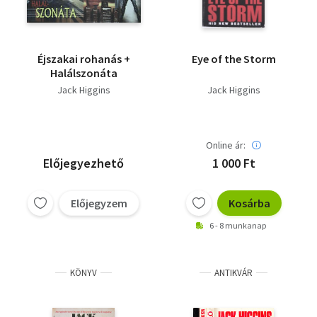
Éjszakai rohanás +
Eye of the Storm
Halálszonáta
Jack Higgins
Jack Higgins
Online ár:
Előjegyezhető
1 000 Ft
Előjegyzem
Kosárba
6 - 8 munkanap
KÖNYV
ANTIKVÁR