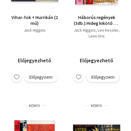
Vihar-fok + Hurrikán (2
Háborús regények
mű)
(3db.):Hideg kikötő + A
farkasfalka + Meghalsz
Jack Higgins
Jack Higgins
Leo Kessler
tengerész
Leon Uris
Előjegyezhető
Előjegyezhető
Előjegyzem
Előjegyzem
KÖNYV
KÖNYV