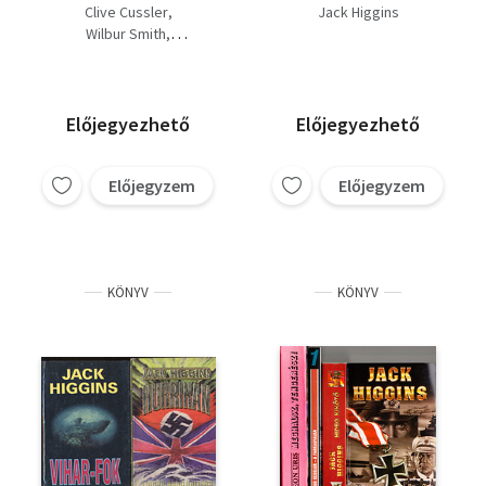
Lángoló part + Orosz
Dillinger
Clive Cussler
Jack Higgins
rulett kezdőknek +
Wilbur Smith
Gyónás)
Gary Shteyngart
Jack Higgins
Előjegyezhető
Előjegyezhető
Előjegyzem
Előjegyzem
KÖNYV
KÖNYV