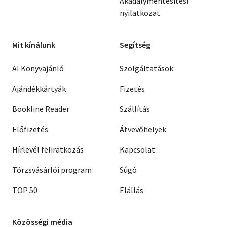
Akadálymentesítési
nyilatkozat
Mit kínálunk
Segítség
AI Könyvajánló
Szolgáltatások
Ajándékkártyák
Fizetés
Bookline Reader
Szállítás
Előfizetés
Átvevőhelyek
Hírlevél feliratkozás
Kapcsolat
Törzsvásárlói program
Súgó
TOP 50
Elállás
Közösségi média