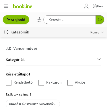
Üres
AI ajánló
Kategóriák
Könyv
Életmód, egészség
J.D. Vance művei
Erotika
Kategória
Kategóriák
Gyermek- és ifjúsági
szűrés
Készletállapot
Készletállapot
Hobbi, szabadidő
szűrés
Rendelhető
Raktáron
Akciós
Irodalom
Találatok száma: 3
Művészet
Kiadási év szerint növekvő
Szakkönyv