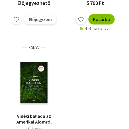
Előjegyezhető
5 790 Ft
Előjegyzem
Kosárba
4 - 6 munkanap
KÖNYV
Vidéki ballada az
Amerikai Álomról
J.D. Vance