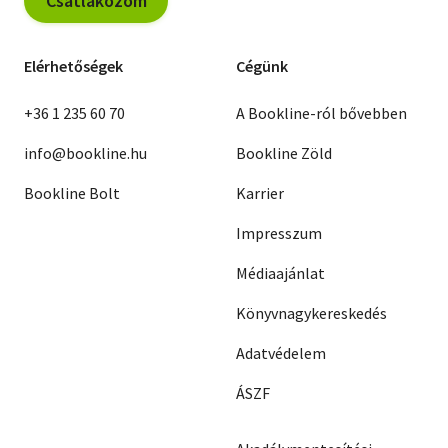
Csatlakozom
Elérhetőségek
Cégünk
+36 1 235 60 70
A Bookline-ról bővebben
info@bookline.hu
Bookline Zöld
Bookline Bolt
Karrier
Impresszum
Médiaajánlat
Könyvnagykereskedés
Adatvédelem
ÁSZF