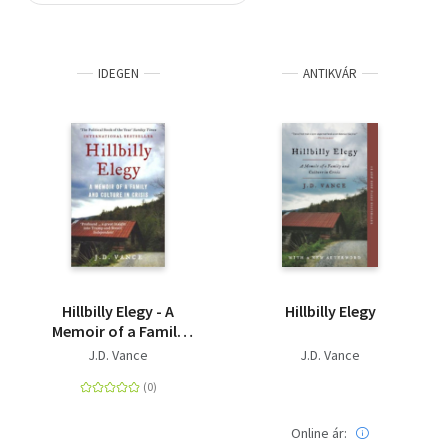
Szótár, nyelvkönyv
IDEGEN
ANTIKVÁR
Tankönyv, segédkönyv
Társadalomtudomány
Természettudomány
Történelem
Vallás
Hillbilly Elegy - A
Hillbilly Elegy
Memoir of a Family
and Culture in Crisis
J.D. Vance
J.D. Vance
Online ár: