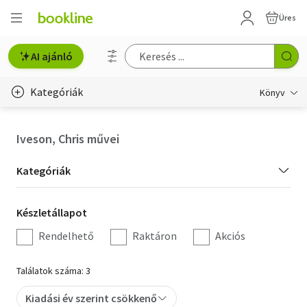
Üres
AI ajánló
Kategóriák
Könyv
Életmód, egészség
Iveson, Chris művei
Erotika
Kategória
Kategóriák
Gyermek- és ifjúsági
szűrés
Készletállapot
Készletállapot
Hobbi, szabadidő
szűrés
Rendelhető
Raktáron
Akciós
Irodalom
Találatok száma: 3
Művészet
Kiadási év szerint csökkenő
Szakkönyv