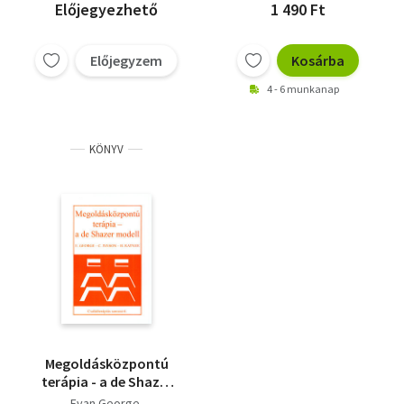
Előjegyezhető
1 490 Ft
Előjegyzem
Kosárba
4 - 6 munkanap
KÖNYV
Megoldásközpontú
terápia - a de Shazer
modell -
Evan George