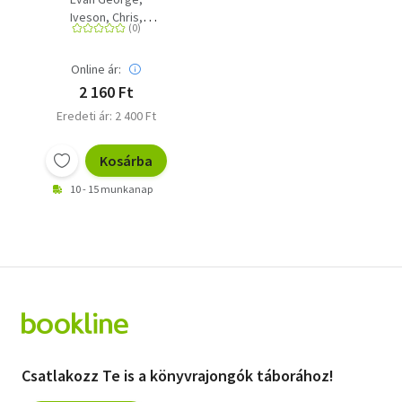
Családterápiás
Iveson, Chris
sorozat 6.
Harvey Ratner
Online ár:
2 160 Ft
Eredeti ár: 2 400 Ft
Kosárba
10 - 15 munkanap
Csatlakozz Te is a könyvrajongók táborához!