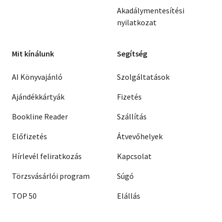
Akadálymentesítési
nyilatkozat
Mit kínálunk
Segítség
AI Könyvajánló
Szolgáltatások
Ajándékkártyák
Fizetés
Bookline Reader
Szállítás
Előfizetés
Átvevőhelyek
Hírlevél feliratkozás
Kapcsolat
Törzsvásárlói program
Súgó
TOP 50
Elállás