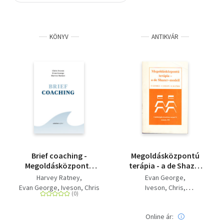
Szótár, nyelvkönyv
KÖNYV
ANTIKVÁR
Tankönyv, segédkönyv
Társadalomtudomány
Természettudomány
Történelem
Vallás
Brief coaching -
Megoldásközpontú
Megoldásközpontú
terápia - a de Shazer
megközelítés
modell
Harvey Ratney
Evan George
Evan George
Iveson, Chris
Iveson, Chris
Harvey Ratner
Online ár: