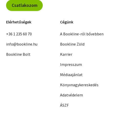
Csatlakozom
Elérhetőségek
Cégünk
+36 1 235 60 70
A Bookline-ról bővebben
info@bookline.hu
Bookline Zöld
Bookline Bolt
Karrier
Impresszum
Médiaajánlat
Könyvnagykereskedés
Adatvédelem
ÁSZF