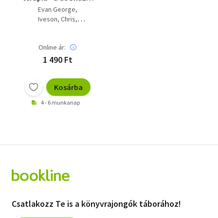
modell
Evan George
Iveson, Chris
Harvey Ratner
Online ár:
1 490 Ft
Kosárba
4 - 6 munkanap
Csatlakozz Te is a könyvrajongók táborához!