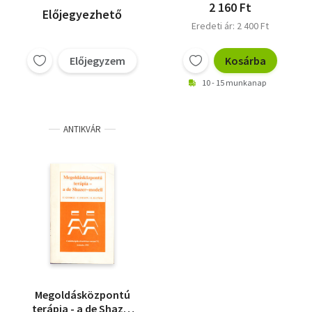
2 160 Ft
Előjegyezhető
Eredeti ár: 2 400 Ft
Előjegyzem
Kosárba
10 - 15 munkanap
ANTIKVÁR
Megoldásközpontú
terápia - a de Shazer