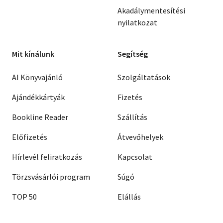
Akadálymentesítési
nyilatkozat
Mit kínálunk
Segítség
AI Könyvajánló
Szolgáltatások
Ajándékkártyák
Fizetés
Bookline Reader
Szállítás
Előfizetés
Átvevőhelyek
Hírlevél feliratkozás
Kapcsolat
Törzsvásárlói program
Súgó
TOP 50
Elállás