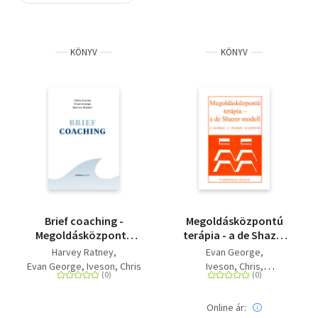
Szótár, nyelvkönyv
KÖNYV
KÖNYV
Tankönyv, segédkönyv
Társadalomtudomány
Természettudomány
Történelem
Vallás
Brief coaching -
Megoldásközpontú
Megoldásközpontú
terápia - a de Shazer
megközelítés
modell -
Harvey Ratney
Evan George
Családterápiás
Evan George
Iveson, Chris
Iveson, Chris
sorozat 6.
Harvey Ratner
Online ár: