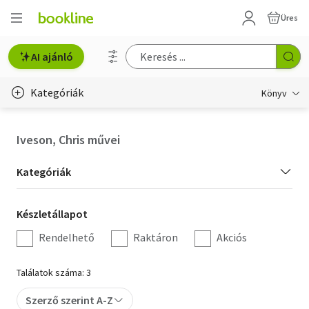
Üres
AI ajánló
Kategóriák
Könyv
Életmód, egészség
Iveson, Chris művei
Erotika
Kategória
Kategóriák
Gyermek- és ifjúsági
szűrés
Készletállapot
Készletállapot
Hobbi, szabadidő
szűrés
Rendelhető
Raktáron
Akciós
Irodalom
Találatok száma: 3
Művészet
Szerző szerint A-Z
Szakkönyv