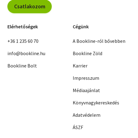
Csatlakozom
Elérhetőségek
Cégünk
+36 1 235 60 70
A Bookline-ról bővebben
info@bookline.hu
Bookline Zöld
Bookline Bolt
Karrier
Impresszum
Médiaajánlat
Könyvnagykereskedés
Adatvédelem
ÁSZF