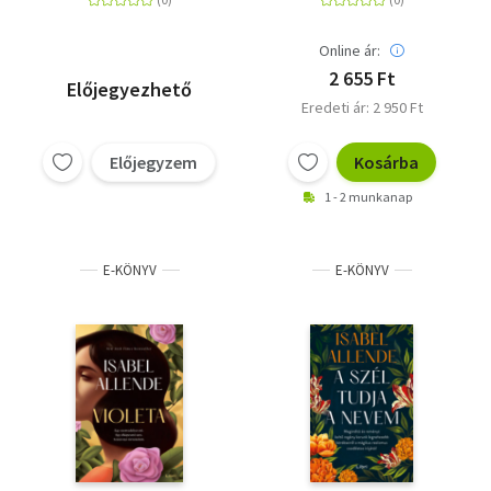
Online ár:
2 655 Ft
Előjegyezhető
Eredeti ár: 2 950 Ft
Előjegyzem
Kosárba
1 - 2 munkanap
E-KÖNYV
E-KÖNYV