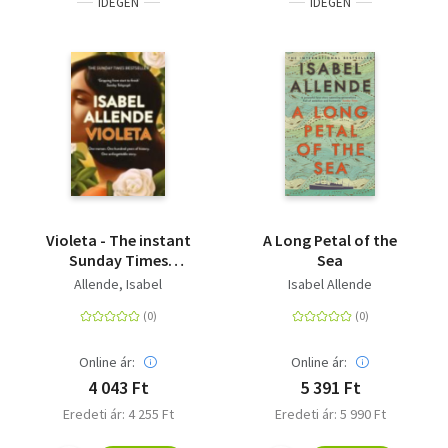
IDEGEN
IDEGEN
Violeta - The instant
A Long Petal of the
Sunday Times
Sea
bestseller
Allende, Isabel
Isabel Allende
Online ár:
Online ár:
4 043 Ft
5 391 Ft
Eredeti ár: 4 255 Ft
Eredeti ár: 5 990 Ft