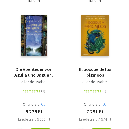
IDEGEN
IDEGEN
Die Abenteuer von
El bosque de los
Aguila und Jaguar -
pigmeos
Drei Romane in einem
Allende, Isabel
Allende, Isabel
Band: Die Stadt der
wilden Götter, Im
Reich des Goldenen
Drachen, Im Bann der
Online ár:
Online ár:
Masken
6 226 Ft
7 291 Ft
Eredeti ár: 6 553 Ft
Eredeti ár: 7 674 Ft