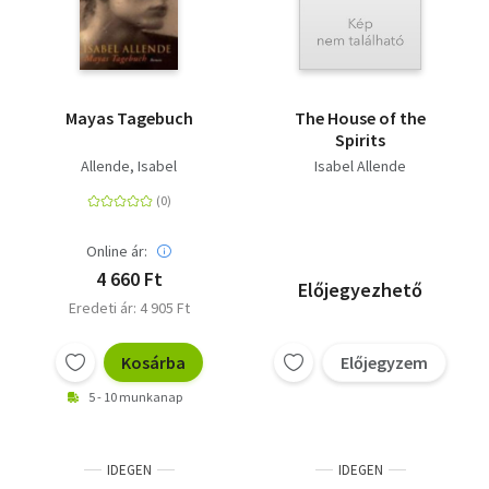
Mayas Tagebuch
The House of the
Spirits
Allende, Isabel
Isabel Allende
Online ár:
4 660 Ft
Előjegyezhető
Eredeti ár: 4 905 Ft
Kosárba
Előjegyzem
5 - 10 munkanap
IDEGEN
IDEGEN