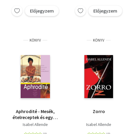
Előjegyzem
Előjegyzem
KÖNYV
KÖNYV
Aphrodité - Mesék,
Zorro
ételreceptek és egyéb
afrodiziákumok
Isabel Allende
Isabel Allende