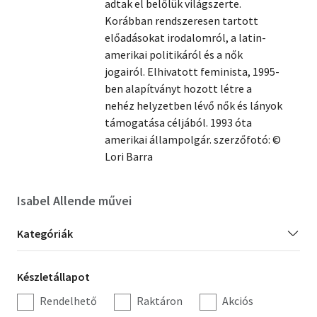
adtak el belőlük világszerte.
Korábban rendszeresen tartott
Szótár, nyelvkönyv
előadásokat irodalomról, a latin-
amerikai politikáról és a nők
Tankönyv, segédkönyv
jogairól. Elhivatott feminista, 1995-
Társadalomtudomány
ben alapítványt hozott létre a
nehéz helyzetben lévő nők és lányok
Természettudomány
támogatása céljából. 1993 óta
amerikai állampolgár. szerzőfotó: ©
Történelem
Lori Barra
Vallás
Isabel Allende művei
Kategória
Kategóriák
szűrés
Készletállapot
Készletállapot
szűrés
Rendelhető
Raktáron
Akciós