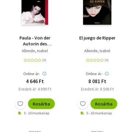
Paula - Von der
El juego de Ripper
Autorin des
Weltbestsellers "Das
Allende, Isabel
Allende, Isabel
Geisterhaus"
Online ár:
Online ár:
4 646 Ft
8 081 Ft
Eredeti ár: 4 890 Ft
Eredeti ár: 8 506 Ft
Kosárba
Kosárba
5 - 10 munkanap
5 - 10 munkanap