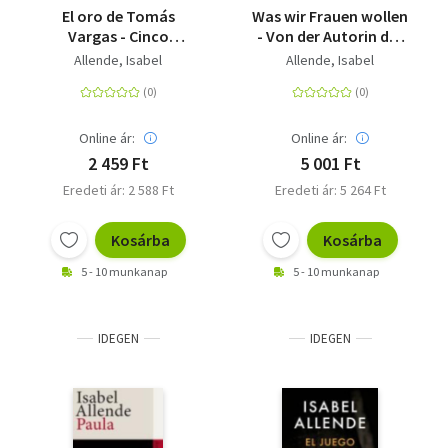
El oro de Tomás
Was wir Frauen wollen
Vargas - Cinco
- Von der Autorin des
cuentos de Eva Luna
Weltbestsellers 'Das
Allende, Isabel
Allende, Isabel
Geisterhaus' | Das
perfekte Geschenk
zum Muttertag
Online ár:
Online ár:
2 459 Ft
5 001 Ft
Eredeti ár: 2 588 Ft
Eredeti ár: 5 264 Ft
Kosárba
Kosárba
5 - 10 munkanap
5 - 10 munkanap
IDEGEN
IDEGEN