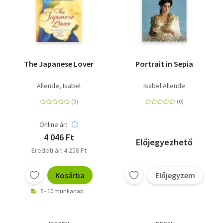
The Japanese Lover
Portrait in Sepia
Allende, Isabel
Isabel Allende
Online ár:
4 046 Ft
Előjegyezhető
Eredeti ár: 4 258 Ft
Kosárba
Előjegyzem
5 - 10 munkanap