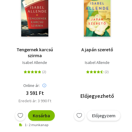
Tengernek karcsú
A japán szerető
szirma
Isabel Allende
Isabel Allende
Online ár:
3 591 Ft
Előjegyezhető
Eredeti ár: 3 990 Ft
Kosárba
Előjegyzem
1 - 2 munkanap