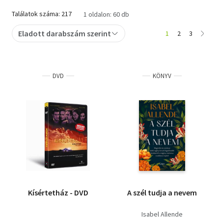
Találatok száma: 217
1 oldalon: 60 db
Eladott darabszám szerint
1
2
3
DVD
KÖNYV
Kísértetház - DVD
A szél tudja a nevem
Isabel Allende