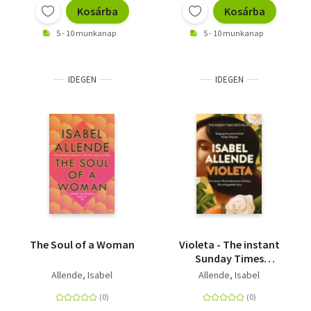
Kosárba
Kosárba
5 - 10 munkanap
5 - 10 munkanap
IDEGEN
IDEGEN
The Soul of a Woman
Violeta - The instant
Sunday Times
bestseller
Allende, Isabel
Allende, Isabel