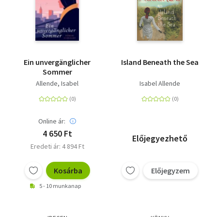
Ein unvergänglicher
Island Beneath the Sea
Sommer
Allende, Isabel
Isabel Allende
Online ár:
4 650 Ft
Előjegyezhető
Eredeti ár: 4 894 Ft
Kosárba
Előjegyzem
5 - 10 munkanap