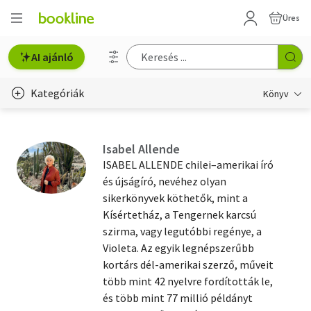
Üres
AI ajánló
Kategóriák
Könyv
Életmód, egészség
Isabel Allende
Erotika
ISABEL ALLENDE chilei–amerikai író
és újságíró, nevéhez olyan
Gyermek- és ifjúsági
sikerkönyvek köthetők, mint a
Kísértetház, a Tengernek karcsú
Hobbi, szabadidő
szirma, vagy legutóbbi regénye, a
Irodalom
Violeta. Az egyik legnépszerűbb
kortárs dél-amerikai szerző, műveit
Művészet
több mint 42 nyelvre fordították le,
és több mint 77 millió példányt
Szakkönyv