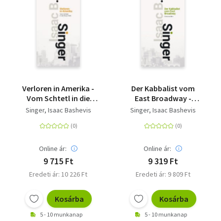
Verloren in Amerika -
Der Kabbalist vom
Vom Schtetl in die
East Broadway -
Neue Welt
Geschichten
Singer, Isaac Bashevis
Singer, Isaac Bashevis
Online ár:
Online ár:
9 715 Ft
9 319 Ft
Eredeti ár: 10 226 Ft
Eredeti ár: 9 809 Ft
Kosárba
Kosárba
5 - 10 munkanap
5 - 10 munkanap