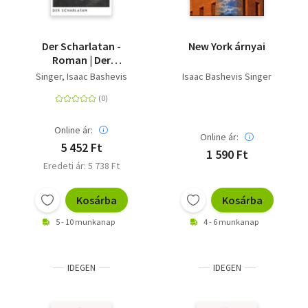
Mary McCarthy
Lars Gyllensten
Hans Carl Artmann
Der Scharlatan -
New York árnyai
Roman | Der
unveröffentlichte
Singer, Isaac Bashevis
Isaac Bashevis Singer
Roman aus dem
Nachlass des
Nobelpreisträgers
Online ár:
Online ár:
5 452 Ft
1 590 Ft
Eredeti ár: 5 738 Ft
Kosárba
Kosárba
5 - 10 munkanap
4 - 6 munkanap
IDEGEN
IDEGEN