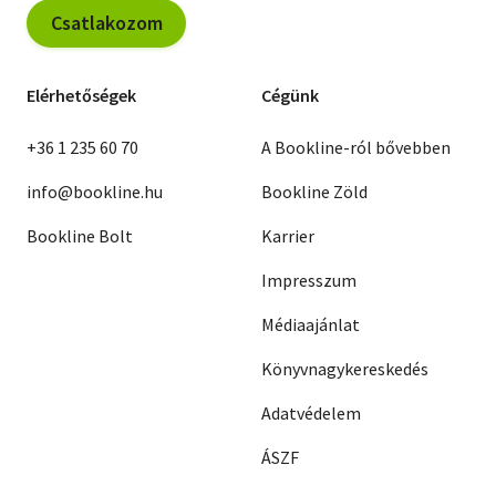
Csatlakozom
Elérhetőségek
Cégünk
+36 1 235 60 70
A Bookline-ról bővebben
info@bookline.hu
Bookline Zöld
Bookline Bolt
Karrier
Impresszum
Médiaajánlat
Könyvnagykereskedés
Adatvédelem
ÁSZF