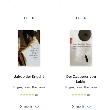
Szótár, nyelvkönyv
IDEGEN
IDEGEN
Tankönyv, segédkönyv
Társadalomtudomány
Természettudomány
Történelem
Vallás
Jakob der Knecht
Der Zauberer von
Lublin
Singer, Isaac Bashevis
Singer, Isaac Bashevis
Online ár:
Online ár: