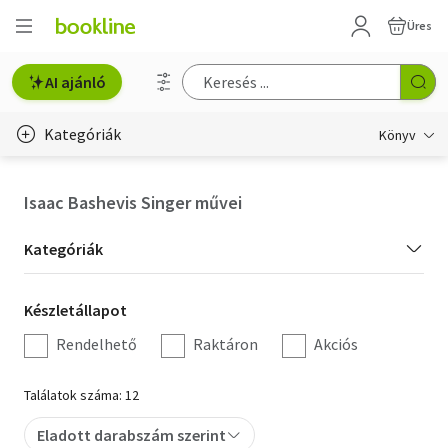
Üres
AI ajánló
Kategóriák
Könyv
Életmód, egészség
Isaac Bashevis Singer művei
Erotika
Kategória
Kategóriák
Gyermek- és ifjúsági
szűrés
Készletállapot
Készletállapot
Hobbi, szabadidő
szűrés
Rendelhető
Raktáron
Akciós
Irodalom
Találatok száma: 12
Művészet
Eladott darabszám szerint
Szakkönyv