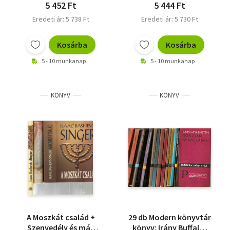
5 452 Ft
5 444 Ft
Eredeti ár: 5 738 Ft
Eredeti ár: 5 730 Ft
Kosárba
Kosárba
5 - 10 munkanap
5 - 10 munkanap
KÖNYV
KÖNYV
A Moszkát család +
29 db Modern könyvtár
Szenvedély és más
könyv: Irány Buffalo,