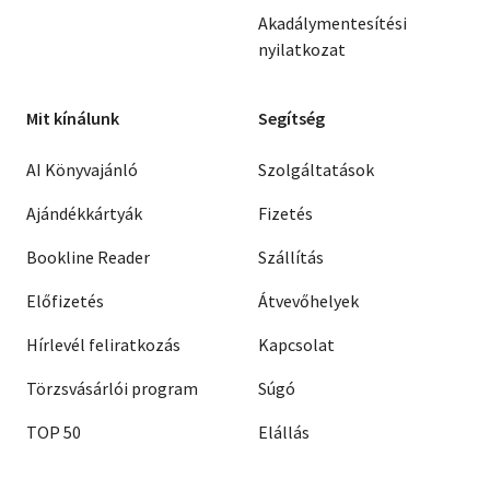
Akadálymentesítési
nyilatkozat
Mit kínálunk
Segítség
AI Könyvajánló
Szolgáltatások
Ajándékkártyák
Fizetés
Bookline Reader
Szállítás
Előfizetés
Átvevőhelyek
Hírlevél feliratkozás
Kapcsolat
Törzsvásárlói program
Súgó
TOP 50
Elállás