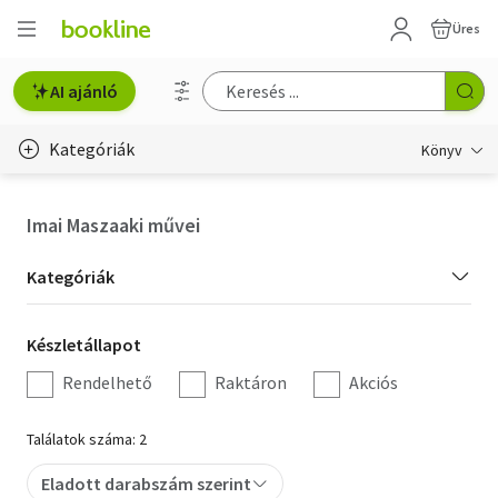
Üres
AI ajánló
Kategóriák
Könyv
Életmód, egészség
Imai Maszaaki művei
Erotika
Kategória
Kategóriák
Gyermek- és ifjúsági
szűrés
Készletállapot
Készletállapot
Hobbi, szabadidő
szűrés
Rendelhető
Raktáron
Akciós
Irodalom
Találatok száma: 2
Művészet
Eladott darabszám szerint
Szakkönyv