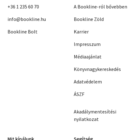
+36 1 235 60 70
A Bookline-ról bővebben
info@bookline.hu
Bookline Zöld
Bookline Bolt
Karrier
Impresszum
Médiaajánlat
Könyvnagykereskedés
Adatvédelem
ÁSZF
Akadálymentesítési
nyilatkozat
Mit kínálunk
Segítség