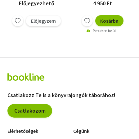
értékelésével
értékelésével
Előjegyezhető
4 950 Ft
Előjegyzem
Kosárba
Perceken belül
Csatlakozz Te is a könyvrajongók táborához!
Csatlakozom
Elérhetőségek
Cégünk