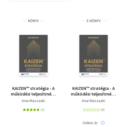
Szótár, nyelvkönyv
KÖNYV
E-KÖNYV
Tankönyv, segédkönyv
Társadalomtudomány
Természettudomány
Történelem
Vallás
KAIZEN™ stratégia - A
KAIZEN™ stratégia - A
működési teljesítmény
működési teljesítmény
mérése és
mérése és
Imai Maszaaki
Imai Maszaaki
megerősítése az
megerősítése az
áramlás,
áramlás,
szinkronizálás és
szinkronizálás és
kiegyenlítés (FSL™)
kiegyenlítés (FSL™)
Online ár: