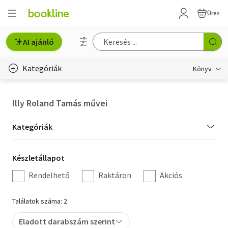
Üres
AI ajánló
Kategóriák
Könyv
Életmód, egészség
Illy Roland Tamás művei
Erotika
Kategória
Kategóriák
Gyermek- és ifjúsági
szűrés
Készletállapot
Készletállapot
Hobbi, szabadidő
szűrés
Rendelhető
Raktáron
Akciós
Irodalom
Találatok száma: 2
Művészet
Eladott darabszám szerint
Szakkönyv