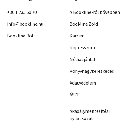
+36 1 235 60 70
A Bookline-ról bővebben
info@bookline.hu
Bookline Zöld
Bookline Bolt
Karrier
Impresszum
Médiaajánlat
Könyvnagykereskedés
Adatvédelem
ÁSZF
Akadálymentesítési
nyilatkozat