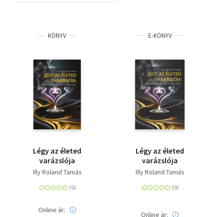
Szótár, nyelvkönyv
KÖNYV
E-KÖNYV
Tankönyv, segédkönyv
Társadalomtudomány
Természettudomány
Történelem
Vallás
Légy az életed
Légy az életed
varázslója
varázslója
Illy Roland Tamás
Illy Roland Tamás
Online ár:
Online ár: