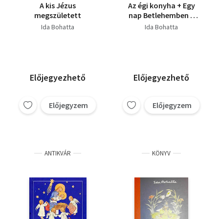
A kis Jézus
Az égi konyha + Egy
megszületett
nap Betlehemben +
Hópelyhecskék + Törpi
Ida Bohatta
Ida Bohatta
és a hónapok (4 kötet)
Előjegyezhető
Előjegyezhető
Előjegyzem
Előjegyzem
ANTIKVÁR
KÖNYV