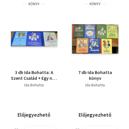
KÖNYV
KÖNYV
3 db Ida Bohatta: A
7 db Ida Bohatta
Szent Család + Egy nap
könyv
Betlehemben +
Ida Bohatta
Ida Bohatta
Üdvözlégy Királynő!
Előjegyezhető
Előjegyezhető