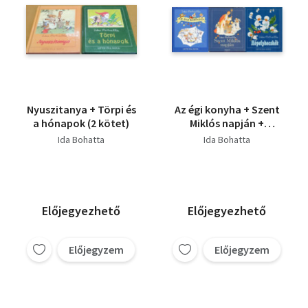
Nyuszitanya + Törpi és
Az égi konyha + Szent
a hónapok (2 kötet)
Miklós napján +
Hópelyhecskék ( 3
Ida Bohatta
Ida Bohatta
kötet )
Előjegyezhető
Előjegyezhető
Előjegyzem
Előjegyzem