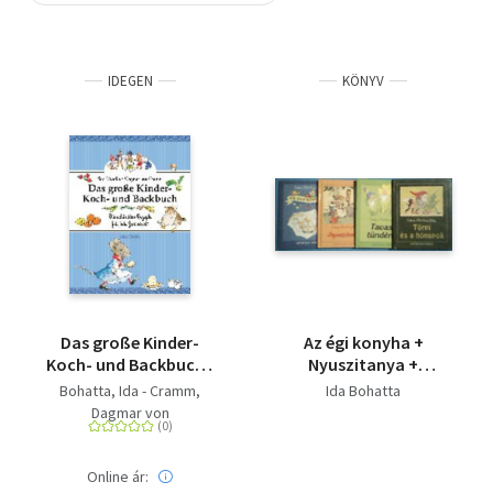
Szótár, nyelvkönyv
IDEGEN
KÖNYV
Tankönyv, segédkönyv
Társadalomtudomány
Természettudomány
Történelem
Vallás
Das große Kinder-
Az égi konyha +
Koch- und Backbuch -
Nyuszitanya +
Die schönsten Rezepte
Tavasztündérek +
Bohatta, Ida - Cramm,
Ida Bohatta
für jede Jahreszeit
Törpi és a hónapok
Dagmar von
Online ár: