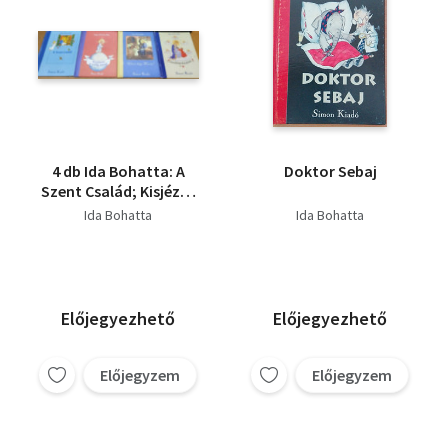
4 db Ida Bohatta: A
Doktor Sebaj
Szent Család; Kisjézus
a világ körül; Üdvöz
Ida Bohatta
Ida Bohatta
légy Mária!; Üdvözlégy
királynő!
Előjegyezhető
Előjegyezhető
Előjegyzem
Előjegyzem