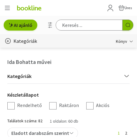
Üres
AI ajánló
Kategóriák
Könyv
Életmód, egészség
Ida Bohatta művei
Erotika
Kategória
Kategóriák
Gyermek- és ifjúsági
szűrés
Készletállapot
Készletállapot
Hobbi, szabadidő
szűrés
Rendelhető
Raktáron
Akciós
Irodalom
Találatok száma: 82
1 oldalon: 60 db
Művészet
Eladott darabszám szerint
1
2
Szakkönyv