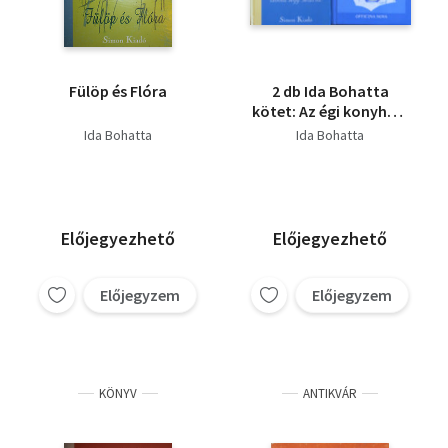
Fülöp és Flóra
2 db Ida Bohatta
kötet: Az égi konyha +
Üdvöz légy Mária!
Ida Bohatta
Ida Bohatta
Előjegyezhető
Előjegyezhető
Előjegyzem
Előjegyzem
KÖNYV
ANTIKVÁR