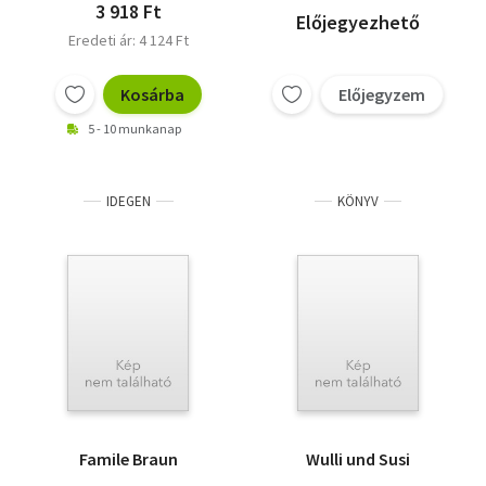
3 918 Ft
Előjegyezhető
Eredeti ár: 4 124 Ft
Kosárba
Előjegyzem
5 - 10 munkanap
IDEGEN
KÖNYV
Famile Braun
Wulli und Susi