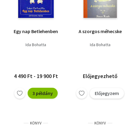
Egy nap Betlehenben
A szorgos méhecske
Ida Bohatta
Ida Bohatta
4 490 Ft - 19 900 Ft
Előjegyezhető
3 példány
Előjegyzem
KÖNYV
KÖNYV