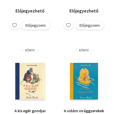
Előjegyezhető
Előjegyezhető
Előjegyzem
Előjegyzem
KÖNYV
KÖNYV
A kis egér gondjai
A vidám virággyerekek