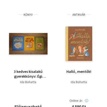
KÖNYV
ANTIKVÁR
3 kedves kisalakú
Halló, mentők!
gyerekkönyv: Égi
konyha, Csigakalauz,
Ida Bohatta
Ida Bohatta
Kis kukackönyv
Online ár:
Előjegyezhető
4 890 Ft