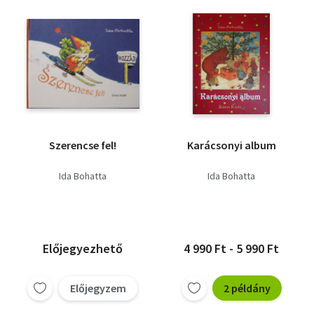
Szerencse fel!
Karácsonyi album
Ida Bohatta
Ida Bohatta
Előjegyezhető
4 990 Ft - 5 990 Ft
Előjegyzem
2 példány