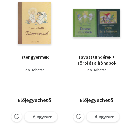
Istengyermek
Tavasztündérek +
Törpi és a hónapok
Ida Bohatta
Ida Bohatta
Előjegyezhető
Előjegyezhető
Előjegyzem
Előjegyzem