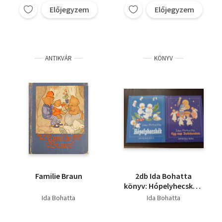
Előjegyzem
Előjegyzem
ANTIKVÁR
KÖNYV
Familie Braun
2db Ida Bohatta
könyv: Hópelyhecskék,
Egy nap Betlehemben
Ida Bohatta
Ida Bohatta