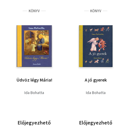
KÖNYV
KÖNYV
Üdvöz légy Mária!
A jó gyerek
Ida Bohatta
Ida Bohatta
Előjegyezhető
Előjegyezhető