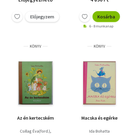
Előjegyzem
Kosárba
6 - 8 munkanap
KÖNYV
KÖNYV
Az én kertecském
Macska és egérke
Csillag Éva(ford.)
Ida Bohatta