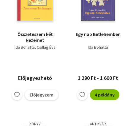
Összeteszem két
Egy nap Betlehemben
kezemet
Ida Bohatta
Csillag Éva
Ida Bohatta
Előjegyezhető
1 290 Ft - 1 600 Ft
Előjegyzem
4 példány
KÖNYV
ANTIKVÁR