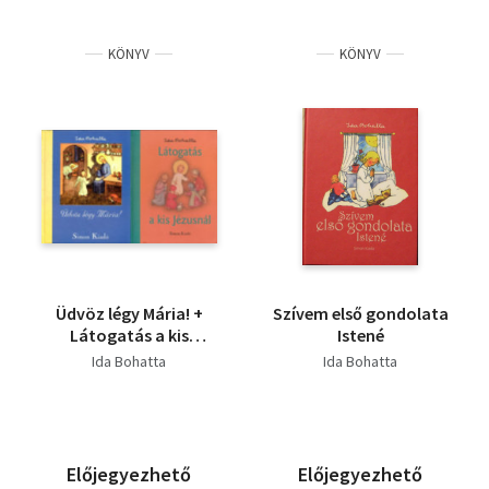
KÖNYV
KÖNYV
Üdvöz légy Mária! +
Szívem első gondolata
Látogatás a kis
Istené
Jézusnál (2db)
Ida Bohatta
Ida Bohatta
Előjegyezhető
Előjegyezhető