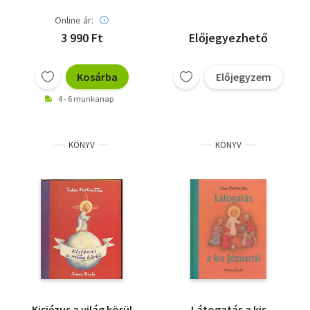
Online ár:
3 990 Ft
Előjegyezhető
Kosárba
Előjegyzem
4 - 6 munkanap
KÖNYV
KÖNYV
Kisjézus a világ körül
Látogatás a kis