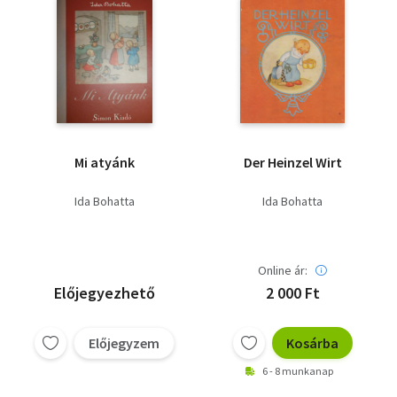
Mi atyánk
Der Heinzel Wirt
Ida Bohatta
Ida Bohatta
Online ár:
Előjegyezhető
2 000 Ft
Előjegyzem
Kosárba
6 - 8 munkanap