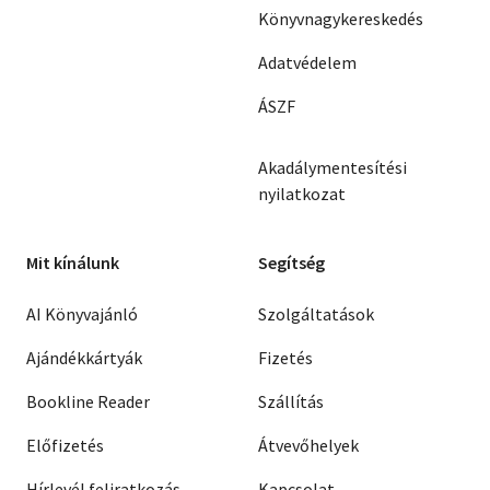
Könyvnagykereskedés
Adatvédelem
ÁSZF
Akadálymentesítési
nyilatkozat
Mit kínálunk
Segítség
AI Könyvajánló
Szolgáltatások
Ajándékkártyák
Fizetés
Bookline Reader
Szállítás
Előfizetés
Átvevőhelyek
Hírlevél feliratkozás
Kapcsolat