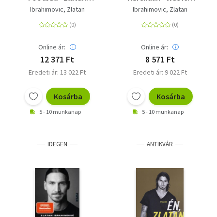
Ibrahimovic
noch nicht erzählt
Ibrahimovic, Zlatan
Ibrahimovic, Zlatan
habe | Offen wie nie:
die neue offizielle
Autobiografie des
Fußball-Stars und
Online ár:
Online ár:
Bestseller-Autors
12 371 Ft
8 571 Ft
Eredeti ár: 13 022 Ft
Eredeti ár: 9 022 Ft
Kosárba
Kosárba
5 - 10 munkanap
5 - 10 munkanap
IDEGEN
ANTIKVÁR