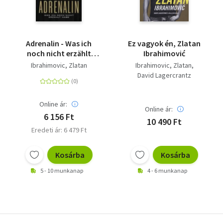
Adrenalin - Was ich
Ez vagyok én, Zlatan
noch nicht erzählt
Ibrahimović
habe | Offen wie nie:
Ibrahimovic, Zlatan
Ibrahimovic, Zlatan
die offizielle
David Lagercrantz
Autobiografie des
Fußball-Stars und
Bestseller-Autors
Online ár:
Online ár:
6 156 Ft
10 490 Ft
Eredeti ár: 6 479 Ft
Kosárba
Kosárba
5 - 10 munkanap
4 - 6 munkanap