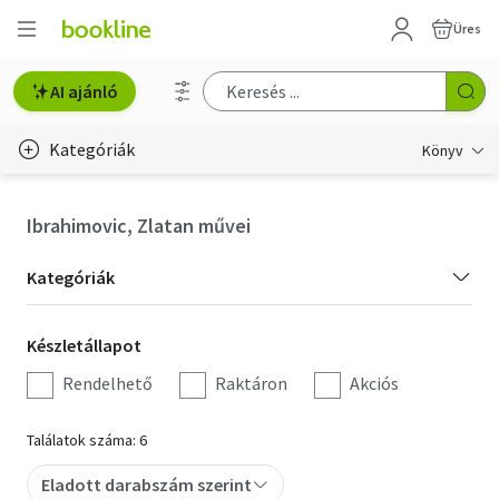
Üres
AI ajánló
Kategóriák
Könyv
Életmód, egészség
Ibrahimovic, Zlatan művei
Erotika
Kategória
Kategóriák
Gyermek- és ifjúsági
szűrés
Készletállapot
Készletállapot
Hobbi, szabadidő
szűrés
Rendelhető
Raktáron
Akciós
Irodalom
Találatok száma: 6
Művészet
Eladott darabszám szerint
Szakkönyv