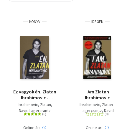
Szótár, nyelvkönyv
KÖNYV
IDEGEN
Tankönyv, segédkönyv
Társadalomtudomány
Természettudomány
Történelem
Vallás
Ez vagyok én, Zlatan
I Am Zlatan
Ibrahimovic -
Ibrahimovic
Puhatábla - David
Ibrahimovic, Zlatan
Ibrahimovic, Zlatan -
Lagercrantz
David Lagercrantz
Lagercrantz, David
elbeszélésében
Online ár:
Online ár: