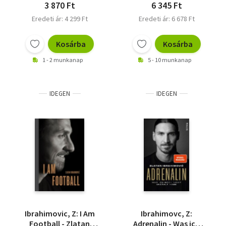
3 870 Ft
6 345 Ft
Eredeti ár: 4 299 Ft
Eredeti ár: 6 678 Ft
Kosárba
Kosárba
1 - 2 munkanap
5 - 10 munkanap
IDEGEN
IDEGEN
Ibrahimovic, Z: I Am
Ibrahimovc, Z:
Football - Zlatan
Adrenalin - Was ich