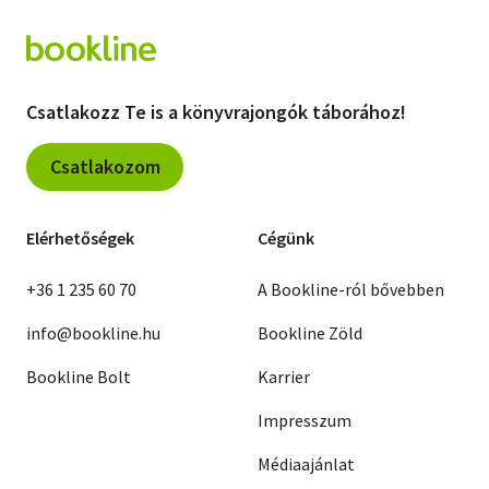
Csatlakozz Te is a könyvrajongók táborához!
Csatlakozom
Elérhetőségek
Cégünk
+36 1 235 60 70
A Bookline-ról bővebben
info@bookline.hu
Bookline Zöld
Bookline Bolt
Karrier
Impresszum
Médiaajánlat