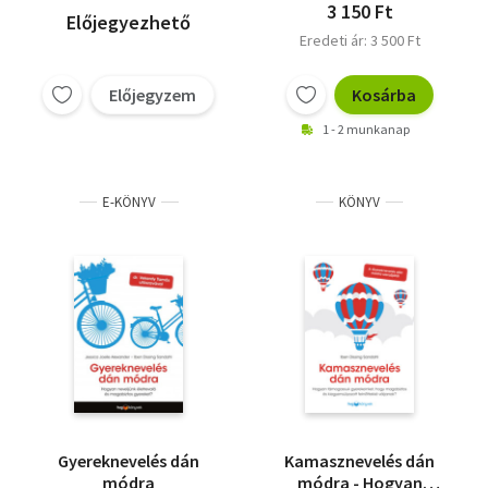
3 150 Ft
Előjegyezhető
Eredeti ár: 3 500 Ft
Előjegyzem
Kosárba
1 - 2 munkanap
E-KÖNYV
KÖNYV
Gyereknevelés dán
Kamasznevelés dán
módra
módra - Hogyan