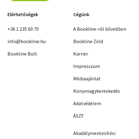
Elérhetőségek
Cégünk
+36 1 235 60 70
A Bookline-ról bővebben
info@bookline.hu
Bookline Zöld
Bookline Bolt
Karrier
Impresszum
Médiaajánlat
Könyvnagykereskedés
Adatvédelem
ÁSZF
Akadálymentesítési