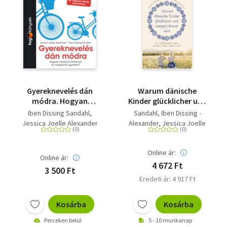
Gyereknevelés dán
Warum dänische
módra. Hogyan
Kinder glücklicher und
neveljünk életrevaló és
ausgeglichener sind -
Iben Dissing Sandahl
Sandahl, Iben Dissing -
magabiztos gyereket?
Die
Jessica Joelle Alexander
Alexander, Jessica Joelle
Erziehungsgeheimnisse
des glücklichsten
Volks der Welt
Online ár:
Online ár:
4 672 Ft
3 500 Ft
Eredeti ár: 4 917 Ft
Kosárba
Kosárba
Perceken belül
5 - 10 munkanap