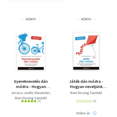
Szótár, nyelvkönyv
KÖNYV
KÖNYV
Tankönyv, segédkönyv
Társadalomtudomány
Természettudomány
Történelem
Vallás
Gyereknevelés dán
Játék dán módra -
módra - Hogyan
Hogyan neveljünk
neveljünk életrevaló és
kiegyensúlyozott,
Jessica Joelle Alexander
Iben Dissing Sandahl
magabiztos gyereket?
érzelmileg rugalmas
Iben Dissing Sandahl
gyereket a szabad
játék segítségével
Online ár: