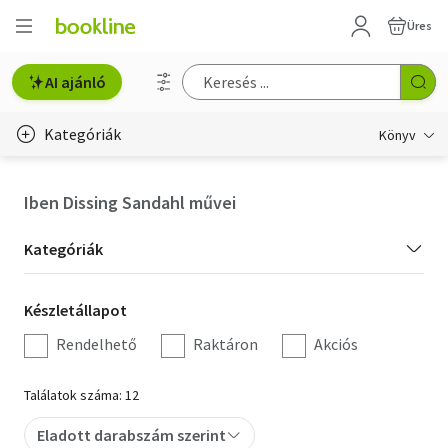
Üres
AI ajánló
Kategóriák
Könyv
Életmód, egészség
Iben Dissing Sandahl művei
Erotika
Kategória
Kategóriák
Gyermek- és ifjúsági
szűrés
Készletállapot
Készletállapot
Hobbi, szabadidő
szűrés
Rendelhető
Raktáron
Akciós
Irodalom
Találatok száma: 12
Művészet
Eladott darabszám szerint
Szakkönyv