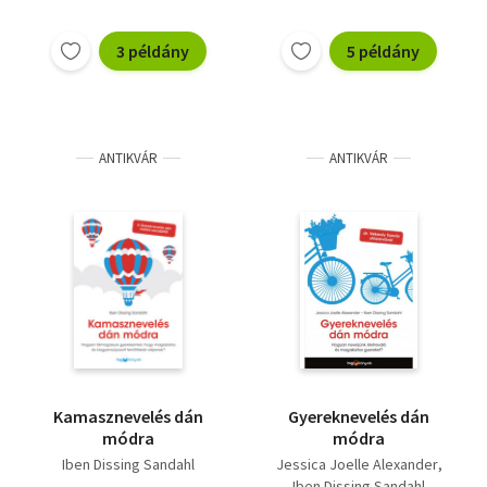
3 példány
5 példány
ANTIKVÁR
ANTIKVÁR
Kamasznevelés dán
Gyereknevelés dán
módra
módra
Iben Dissing Sandahl
Jessica Joelle Alexander
Iben Dissing Sandahl