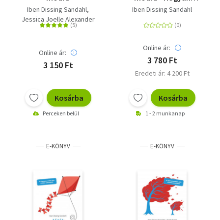
támogassuk
Iben Dissing Sandahl
Iben Dissing Sandahl
gyerekeinket, hogy
Jessica Joelle Alexander
magabiztos és
kiegyensúlyozott
felnőttekké váljanak?
Online ár:
Online ár:
3 780 Ft
3 150 Ft
Eredeti ár: 4 200 Ft
Kosárba
Kosárba
Perceken belül
1 - 2 munkanap
E-KÖNYV
E-KÖNYV