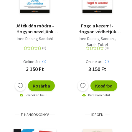
Játék dán módra -
Fogd a kezem! -
Hogyan neveljünk
Hogyan védhetjük
érzelmileg rugalmas,
meg gyerekünket a
Iben Dissing Sandahl
Iben Dissing Sandahl
kiegyensúlyozott
stressztől és a
Sarah Zobel
gyereket a szabad
szorongástól?
játék segítségével?
Online ár:
Online ár:
3 150 Ft
3 150 Ft
Kosárba
Kosárba
Perceken belül
Perceken belül
E-HANGOSKÖNYV
IDEGEN