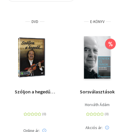
Szótár, nyelvkönyv
DVD
E-KÖNYV
Tankönyv, segédkönyv
Társadalomtudomány
%
Természettudomány
Történelem
Vallás
Szóljon a hegedű…
Sorsválasztások
Horváth Ádám
Akciós ár:
Online ár: