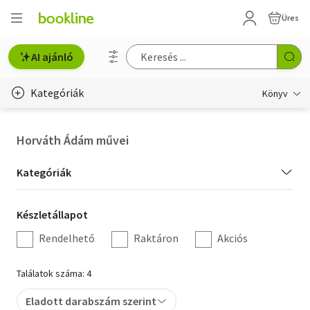
Üres
AI ajánló
Kategóriák
Könyv
Életmód, egészség
Horváth Ádám művei
Erotika
Kategória
Kategóriák
Gyermek- és ifjúsági
szűrés
Készletállapot
Készletállapot
Hobbi, szabadidő
szűrés
Rendelhető
Raktáron
Akciós
Irodalom
Találatok száma: 4
Művészet
Eladott darabszám szerint
Szakkönyv