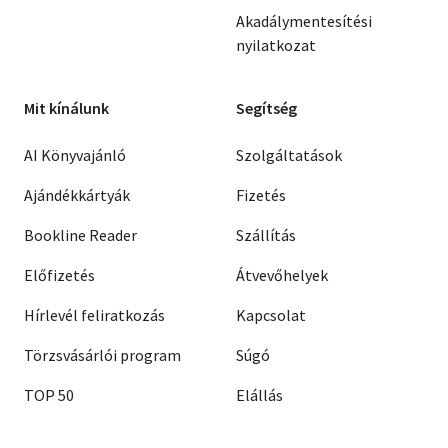
Akadálymentesítési
nyilatkozat
Mit kínálunk
Segítség
AI Könyvajánló
Szolgáltatások
Ajándékkártyák
Fizetés
Bookline Reader
Szállítás
Előfizetés
Átvevőhelyek
Hírlevél feliratkozás
Kapcsolat
Törzsvásárlói program
Súgó
TOP 50
Elállás