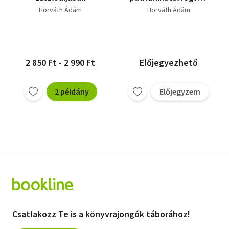
István királyig
Horváth Ádám
Horváth Ádám
2 850 Ft - 2 990 Ft
Előjegyezhető
2 példány
Előjegyzem
Csatlakozz Te is a könyvrajongók táborához!