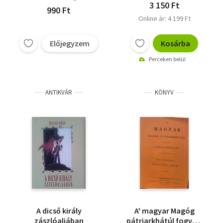
3 150 Ft
990 Ft
Online ár: 4 199 Ft
Előjegyzem
Kosárba
Perceken belül
ANTIKVÁR
KÖNYV
A dicső király
A' magyar Magóg
zászlóaljában
pátriarkhátúl fogva I.