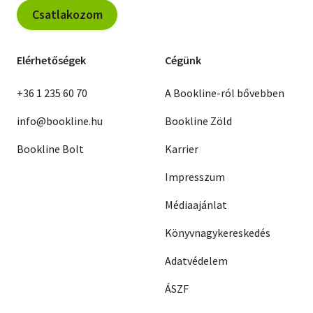
Csatlakozom
Elérhetőségek
Cégünk
+36 1 235 60 70
A Bookline-ról bővebben
info@bookline.hu
Bookline Zöld
Bookline Bolt
Karrier
Impresszum
Médiaajánlat
Könyvnagykereskedés
Adatvédelem
ÁSZF