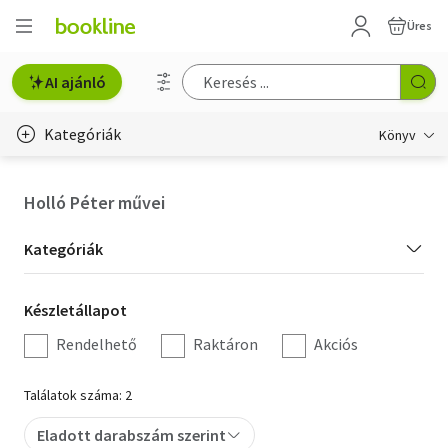
Üres
AI ajánló
Kategóriák
Könyv
Életmód, egészség
Holló Péter művei
Erotika
Kategória
Kategóriák
Gyermek- és ifjúsági
szűrés
Készletállapot
Készletállapot
Hobbi, szabadidő
szűrés
Rendelhető
Raktáron
Akciós
Irodalom
Találatok száma: 2
Művészet
Eladott darabszám szerint
Szakkönyv