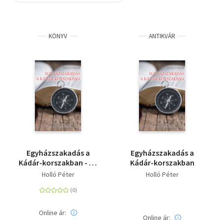
Szótár, nyelvkönyv
KÖNYV
ANTIKVÁR
Tankönyv, segédkönyv
Társadalomtudomány
Természettudomány
Történelem
Vallás
Egyházszakadás a
Egyházszakadás a
Kádár-korszakban - Az
Kádár-korszakban
adventisták és a
Holló Péter
Holló Péter
metodisták belső
ellenállási mozgalmai
Online ár:
Online ár: