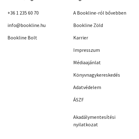
+36 1 235 60 70
A Bookline-ról bővebben
info@bookline.hu
Bookline Zöld
Bookline Bolt
Karrier
Impresszum
Médiaajánlat
Könyvnagykereskedés
Adatvédelem
ÁSZF
Akadálymentesítési
nyilatkozat