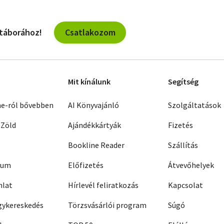
Csatlakozom
 táborához!
Mit kínálunk
Segítség
ne-ról bővebben
AI Könyvajánló
Szolgáltatások
 Zöld
Ajándékkártyák
Fizetés
Bookline Reader
Szállítás
zum
Előfizetés
Átvevőhelyek
nlat
Hírlevél feliratkozás
Kapcsolat
ykereskedés
Törzsvásárlói program
Súgó