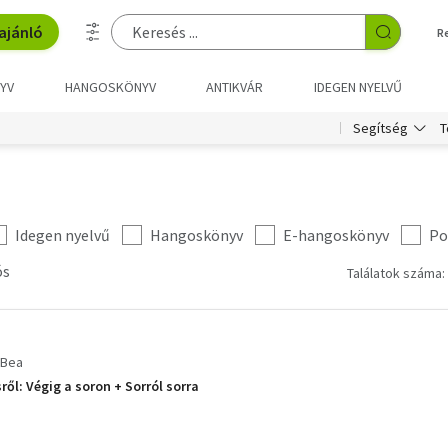
ajánló
R
YV
HANGOSKÖNYV
ANTIKVÁR
IDEGEN NYELVŰ
T
Segítség
Idegen nyelvű
Hangoskönyv
E-hangoskönyv
Po
ós
Találatok száma:
 Bea
ről: Végig a soron + Sorról sorra