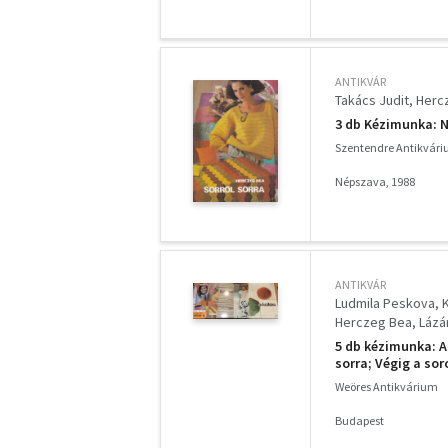
ANTIKVÁR
Takács Judit
Herc
3 db Kézimunka: N
Szentendre Antikvár
Népszava, 1988
ANTIKVÁR
Ludmila Peskova
Herczeg Bea
Lázár
5 db kézimunka: A
sorra; Végig a sor
Weöres Antikvárium
Budapest