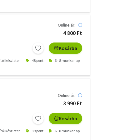
Online ár:
4 800 Ft
Kosárba
ítói készleten
48 pont
6 - 8 munkanap
Online ár:
3 990 Ft
Kosárba
ítói készleten
39 pont
6 - 8 munkanap