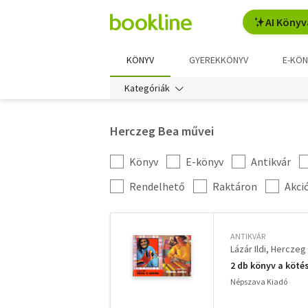
AI Könyv
KÖNYV
GYEREKKÖNYV
E-KÖN
Kategóriák
Herczeg Bea művei
Könyv
E-könyv
Antikvár
Kategória
szűrés
További
Rendelhető
Raktáron
Akci
szűrők
ANTIKVÁR
Lázár Ildi
Herczeg
2 db könyv a kötés
Népszava Kiadó