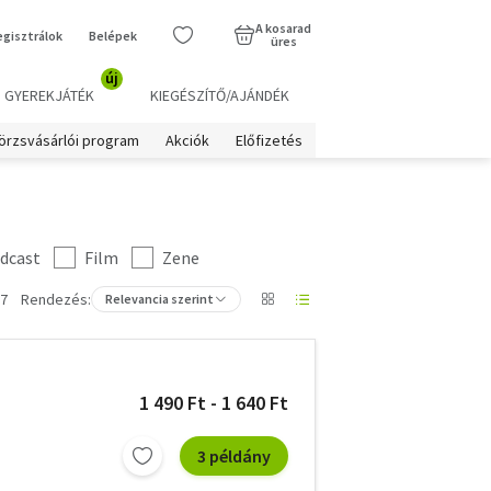
A kosarad
egisztrálok
Belépek
üres
új
GYEREKJÁTÉK
KIEGÉSZÍTŐ/AJÁNDÉK
örzsvásárlói program
Akciók
Előfizetés
dcast
Film
Zene
 7
Rendezés:
Relevancia szerint
1 490 Ft - 1 640 Ft
3 példány