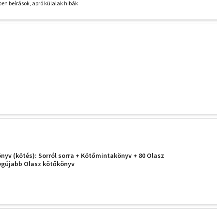
ben beírások, apró külalak hibák
nyv (kötés): Sorról sorra + Kötőmintakönyv + 80 Olasz
Legújabb Olasz kötőkönyv