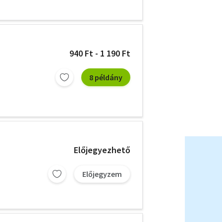
940 Ft - 1 190 Ft
8 példány
Előjegyezhető
Előjegyzem