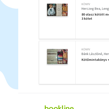
KÖNYV
Herczeg Bea
Leng
80 olasz kötött m
3 kötet
KÖNYV
Bánk Lászlóné
Her
Kötőmintakönyv +