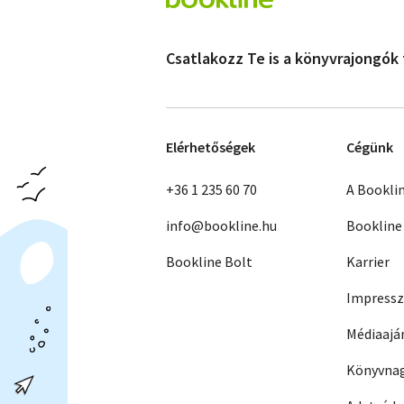
Csatlakozz Te is a könyvrajongók
Elérhetőségek
Cégünk
+36 1 235 60 70
A Bookli
info@bookline.hu
Bookline
Bookline Bolt
Karrier
Impress
Médiaajá
Könyvnag