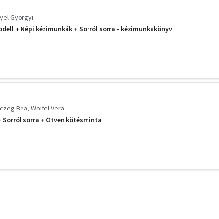
yel Györgyi
odell + Népi kézimunkák + Sorról sorra - kézimunkakönyv
czeg Bea
Wölfel Vera
 Sorról sorra + Ötven kötésminta
További
szűrők