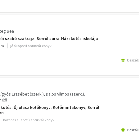
zeg Bea
ői szabó szakrajz- Sorról sorra-Házi kötés iskolája
ium
jó állapotú antikvár könyv
Beszáll
Kígyós Erzsébet (szerk.)
Dalos Vilmos (szerk.)
 Ildi
 kötés; Új olasz kötőkönyv; Kötőmintakönyv; Sorról
on
közepes állapotú antikvár könyv
Beszáll