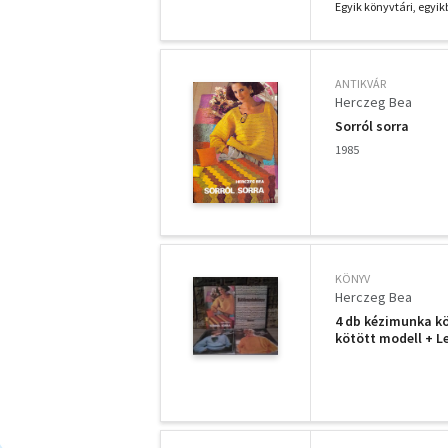
Egyik könyvtári, egyik
ANTIKVÁR
Herczeg Bea
Sorról sorra
1985
KÖNYV
Herczeg Bea
4 db kézimunka kö
kötött modell + 