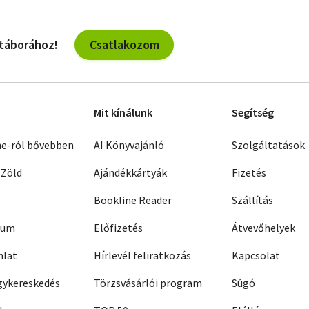
Csatlakozom
 táborához!
Mit kínálunk
Segítség
ne-ról bővebben
AI Könyvajánló
Szolgáltatások
 Zöld
Ajándékkártyák
Fizetés
Bookline Reader
Szállítás
zum
Előfizetés
Átvevőhelyek
nlat
Hírlevél feliratkozás
Kapcsolat
ykereskedés
Törzsvásárlói program
Súgó