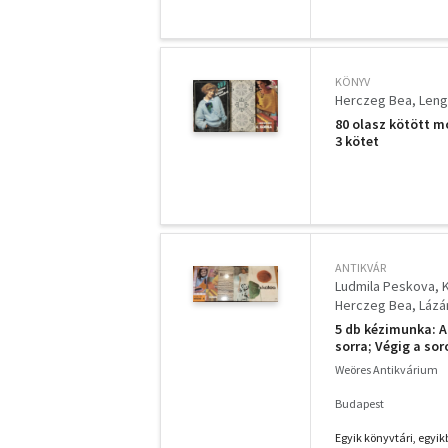
KÖNYV
Herczeg Bea
Leng
80 olasz kötött m
3 kötet
ANTIKVÁR
Ludmila Peskova
Herczeg Bea
Lázár
5 db kézimunka: A
sorra; Végig a sor
Weöres Antikvárium
Budapest
Egyik könyvtári, egyik