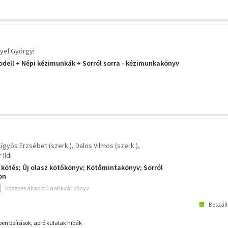
yel Györgyi
odell + Népi kézimunkák + Sorról sorra - kézimunkakönyv
Kígyós Erzsébet (szerk.)
Dalos Vilmos (szerk.)
 Ildi
 kötés; Új olasz kötőkönyv; Kötőmintakönyv; Sorról
on
közepes állapotú antikvár könyv
Beszáll
ben beírások, apró külalak hibák