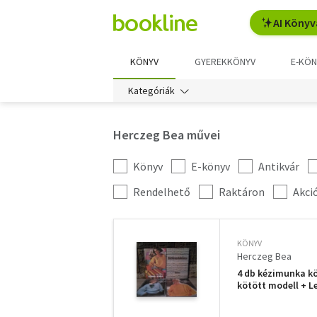
AI Könyv
KÖNYV
GYEREKKÖNYV
E-KÖN
Kategóriák
Herczeg Bea művei
Könyv
E-könyv
Antikvár
Kategória
szűrés
További
Rendelhető
Raktáron
Akci
szűrők
KÖNYV
Herczeg Bea
4 db kézimunka kö
kötött modell + 