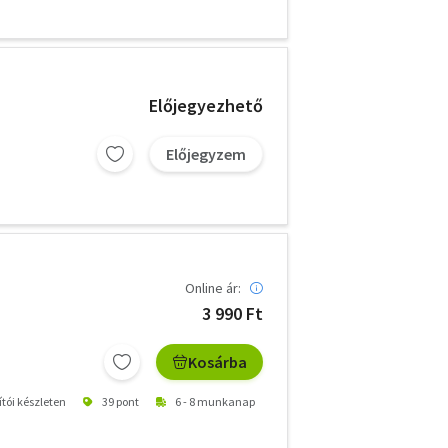
Előjegyezhető
Előjegyzem
Online ár:
3 990 Ft
Kosárba
ítói készleten
39 pont
6 - 8 munkanap