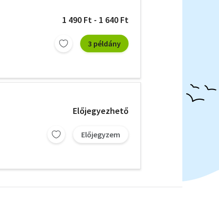
1 490 Ft - 1 640 Ft
3 példány
Előjegyezhető
Előjegyzem