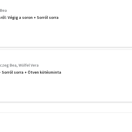
 Bea
ről: Végig a soron + Sorról sorra
czeg Bea
Wölfel Vera
 Sorról sorra + Ötven kötésminta
További
szűrők