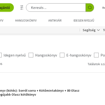
ajánló
R
YV
HANGOSKÖNYV
ANTIKVÁR
IDEGEN NYELVŰ
T
Segítség
Idegen nyelvű
Hangoskönyv
E-hangoskönyv
Po
ós
Találatok sz
nyv (kötés): Sorról sorra + Kötőmintakönyv + 80 Olasz
Legújabb Olasz kötőkönyv