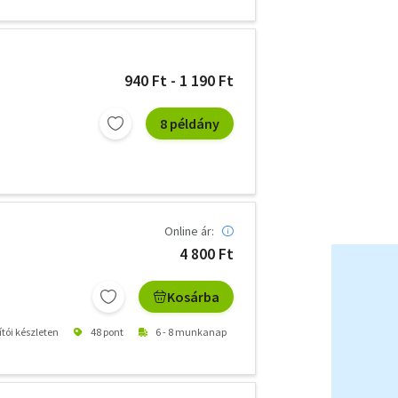
940 Ft - 1 190 Ft
8 példány
Online ár:
4 800 Ft
Kosárba
ítói készleten
48 pont
6 - 8 munkanap