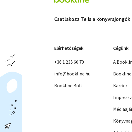
Csatlakozz Te is a könyvrajongók
Elérhetőségek
Cégünk
+36 1 235 60 70
A Bookli
info@bookline.hu
Bookline
Bookline Bolt
Karrier
Impress
Médiaajá
Könyvnag