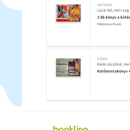
ANTIKVÁR
Lázár Ildi
Herczeg
2 db könyv a kötés
Népszava Kiadó
KÖNYV
Bánk Lászlóné
Her
Kötőmintakönyv +