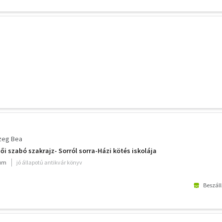
zeg Bea
ői szabó szakrajz- Sorról sorra-Házi kötés iskolája
ium
jó állapotú antikvár könyv
Beszáll