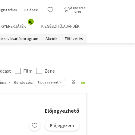
A kosarad
egisztrálok
Belépek
üres
új
GYEREKJÁTÉK
KIEGÉSZÍTŐ/AJÁNDÉK
örzsvásárlói program
Akciók
Előfizetés
dcast
Film
Zene
áma: 7
Rendezés:
Típus szerint
Előjegyezhető
Előjegyzem