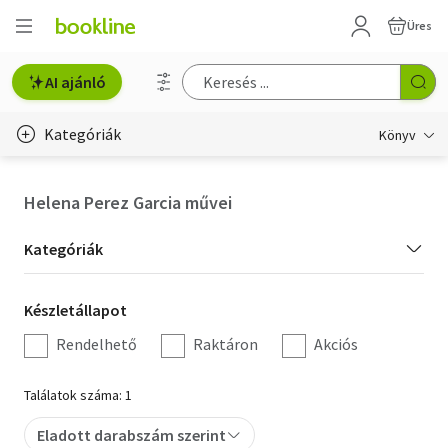
Üres
AI ajánló
Kategóriák
Könyv
Életmód, egészség
Helena Perez Garcia művei
Erotika
Kategória
Kategóriák
Gyermek- és ifjúsági
szűrés
Készletállapot
Készletállapot
Hobbi, szabadidő
szűrés
Rendelhető
Raktáron
Akciós
Irodalom
Találatok száma: 1
Művészet
Eladott darabszám szerint
Szakkönyv