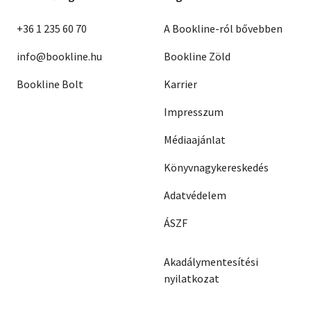
+36 1 235 60 70
A Bookline-ról bővebben
info@bookline.hu
Bookline Zöld
Bookline Bolt
Karrier
Impresszum
Médiaajánlat
Könyvnagykereskedés
Adatvédelem
ÁSZF
Akadálymentesítési
nyilatkozat