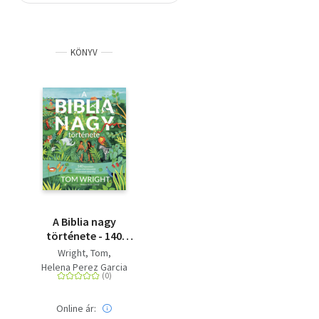
Szótár, nyelvkönyv
KÖNYV
Tankönyv, segédkönyv
Társadalomtudomány
Természettudomány
Történelem
Vallás
A Biblia nagy
története - 140
fejezetben Mózes első
Wright, Tom
könyvétől a Jelenések
Helena Perez Garcia
könyvéig
Online ár: