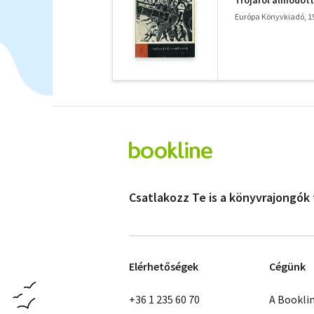
Trójáról álmodott
Európa Könyvkiadó, 1
Csatlakozz Te is a könyvrajongók
Elérhetőségek
Cégünk
+36 1 235 60 70
A Bookli