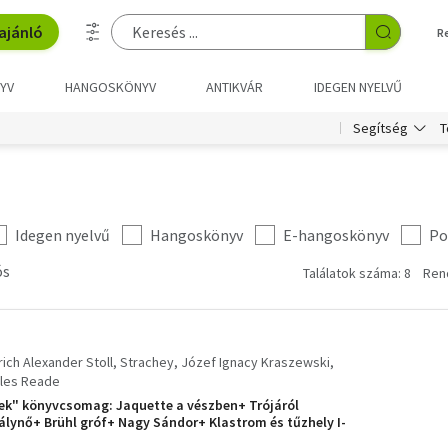
ajánló
R
YV
HANGOSKÖNYV
ANTIKVÁR
IDEGEN NYELVŰ
T
Segítség
Idegen nyelvű
Hangoskönyv
E-hangoskönyv
Po
ós
Találatok száma: 8
Ren
rich Alexander Stoll
Strachey
Józef Ignacy Kraszewski
les Reade
k" könyvcsomag: Jaquette a vészben+ Trójáról
álynő+ Brühl gróf+ Nagy Sándor+ Klastrom és tűzhely I-