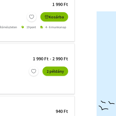
1 990 Ft
Kosárba
ítói készleten
19 pont
4 - 6 munkanap
1 990 Ft - 2 990 Ft
2 példány
940 Ft