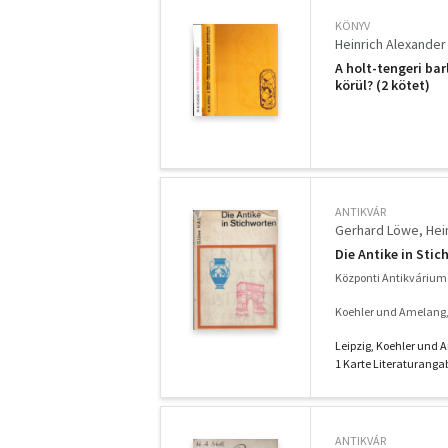
KÖNYV
Heinrich Alexander 
A holt-tengeri bar
körül? (2 kötet)
ANTIKVÁR
Gerhard Löwe
Hei
Die Antike in Sti
Központi Antikvárium 
Koehler und Amelang,
Leipzig, Koehler und Ame
1 Karte Literaturanga
ANTIKVÁR