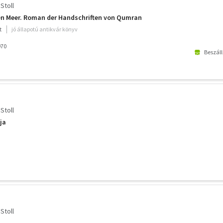
Stoll
en Meer. Roman der Handschriften von Qumran
t
jó állapotú antikvár könyv
970
Beszáll
Stoll
ja
Stoll