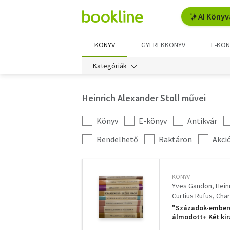
AI Könyv
KÖNYV
GYEREKKÖNYV
E-KÖN
Kategóriák
Heinrich Alexander Stoll művei
Könyv
E-könyv
Antikvár
Kategória
szűrés
További
Rendelhető
Raktáron
Akci
szűrők
KÖNYV
Yves Gandon
Hein
Curtius Rufus
Char
"Századok-embere
álmodott+ Két kir
II.+ Varsó ura