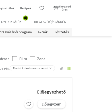
A kosarad
egisztrálok
Belépek
üres
új
GYEREKJÁTÉK
KIEGÉSZÍTŐ/AJÁNDÉK
örzsvásárlói program
Akciók
Előfizetés
dcast
Film
Zene
dezés:
Eladott darabszám szerint
Előjegyezhető
Előjegyzem