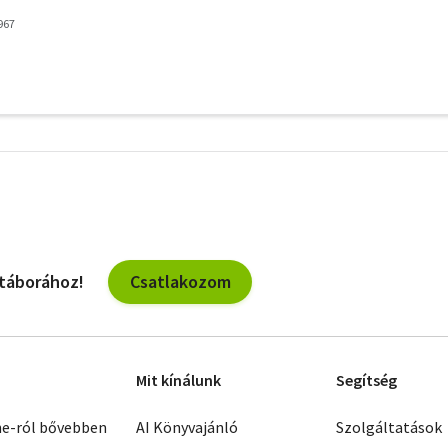
967
További
szűrők
Csatlakozom
 táborához!
Mit kínálunk
Segítség
ne-ról bővebben
AI Könyvajánló
Szolgáltatások