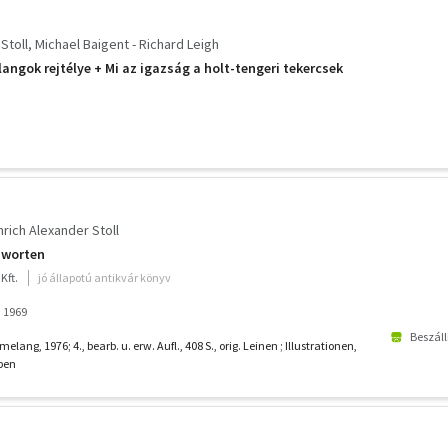
Stoll
Michael Baigent - Richard Leigh
langok rejtélye + Mi az igazság a holt-tengeri tekercsek
nrich Alexander Stoll
chworten
Kft.
jó állapotú antikvár könyv
 1969
Beszáll
lang, 1976; 4., bearb. u. erw. Aufl., 408 S., orig. Leinen ; Illustrationen,
ben