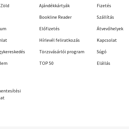
 Zöld
Ajándékkártyák
Fizetés
Bookline Reader
Szállítás
zum
Előfizetés
Átvevőhelyek
nlat
Hírlevél feliratkozás
Kapcsolat
ykereskedés
Törzsvásárlói program
Súgó
elem
TOP 50
Elállás
entesítési
zat