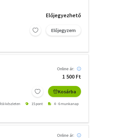
Előjegyezhető
Előjegyzem
Online ár:
1 500 Ft
Kosárba
ítói készleten
15 pont
4 - 6 munkanap
Online ár: