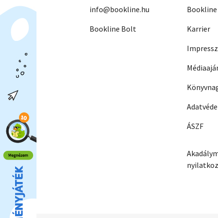
info@bookline.hu
Bookline
Bookline Bolt
Karrier
Impress
Médiaajá
Könyvnag
Adatvéd
ÁSZF
Akadálym
nyilatko