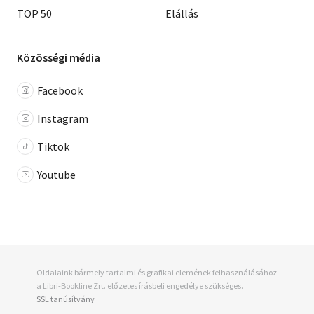
TOP 50
Elállás
Közösségi média
Facebook
Instagram
Tiktok
Youtube
Oldalaink bármely tartalmi és grafikai elemének felhasználásához
a Libri-Bookline Zrt. előzetes írásbeli engedélye szükséges.
SSL tanúsítvány