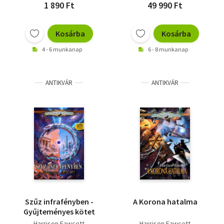
1 890 Ft
49 990 Ft
Kosárba
Kosárba
4 - 6 munkanap
6 - 8 munkanap
ANTIKVÁR
ANTIKVÁR
Szűz infrafényben -
A Korona hatalma
Gyűjteményes kötet
Harrison Fawcett
Harrison Fawcett