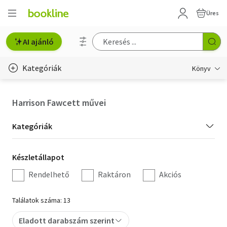
Üres
AI ajánló
Kategóriák
Könyv
Életmód, egészség
Harrison Fawcett művei
Erotika
Kategória
Kategóriák
Gyermek- és ifjúsági
szűrés
Készletállapot
Készletállapot
Hobbi, szabadidő
szűrés
Rendelhető
Raktáron
Akciós
Irodalom
Találatok száma: 13
Művészet
Eladott darabszám szerint
Szakkönyv