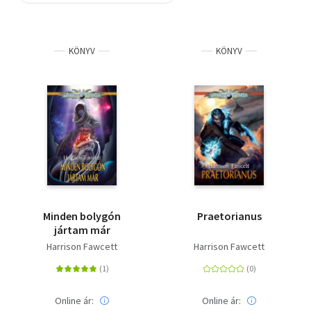
Szótár, nyelvkönyv
KÖNYV
KÖNYV
Tankönyv, segédkönyv
Társadalomtudomány
Természettudomány
Történelem
Vallás
Minden bolygón
Praetorianus
jártam már
Harrison Fawcett
Harrison Fawcett
Online ár:
Online ár: