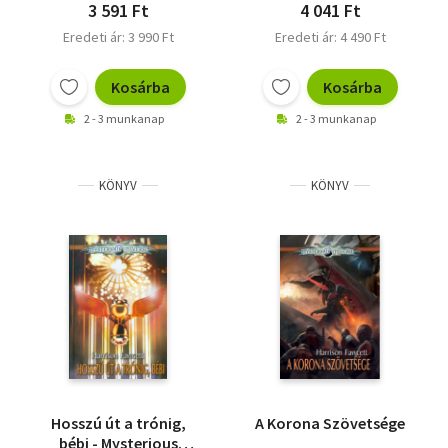
3 591 Ft
4 041 Ft
Eredeti ár: 3 990 Ft
Eredeti ár: 4 490 Ft
Kosárba
Kosárba
2 - 3 munkanap
2 - 3 munkanap
KÖNYV
KÖNYV
Hosszú út a trónig,
A Korona Szövetsége
bébi - Mysterious