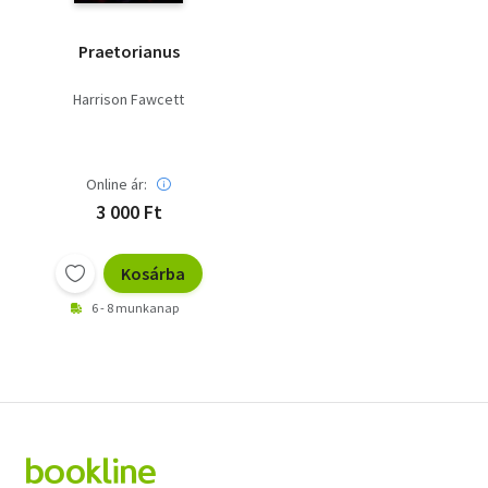
Praetorianus
Harrison Fawcett
Online ár:
3 000 Ft
Kosárba
6 - 8 munkanap