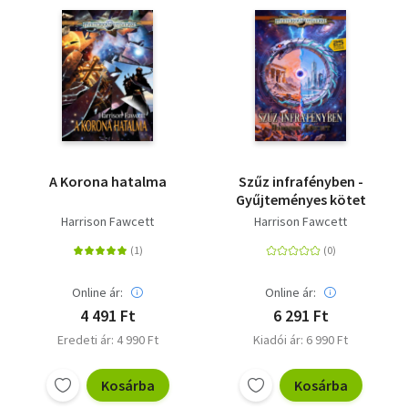
A Korona hatalma
Szűz infrafényben -
Gyűjteményes kötet
Harrison Fawcett
Harrison Fawcett
Online ár:
Online ár:
4 491 Ft
6 291 Ft
Eredeti ár: 4 990 Ft
Kiadói ár: 6 990 Ft
Kosárba
Kosárba