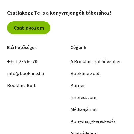
Csatlakozz Te is a könyvrajongók táborához!
Csatlakozom
Elérhetőségek
Cégünk
+36 1 235 60 70
A Bookline-ról bővebben
info@bookline.hu
Bookline Zöld
Bookline Bolt
Karrier
Impresszum
Médiaajánlat
Könyvnagykereskedés
Adatvédelem