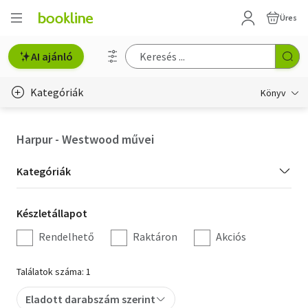
Üres
AI ajánló
Kategóriák
Könyv
Életmód, egészség
Harpur - Westwood művei
Erotika
Kategória
Kategóriák
Gyermek- és ifjúsági
szűrés
Készletállapot
Készletállapot
Hobbi, szabadidő
szűrés
Rendelhető
Raktáron
Akciós
Irodalom
Találatok száma: 1
Művészet
Eladott darabszám szerint
Szakkönyv