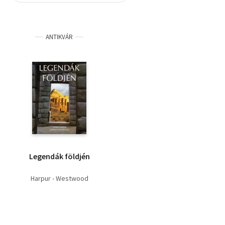
Szótár, nyelvkönyv
ANTIKVÁR
Tankönyv, segédkönyv
Társadalomtudomány
Természettudomány
Történelem
Vallás
Legendák földjén
Harpur - Westwood