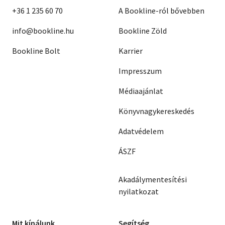
+36 1 235 60 70
A Bookline-ról bővebben
info@bookline.hu
Bookline Zöld
Bookline Bolt
Karrier
Impresszum
Médiaajánlat
Könyvnagykereskedés
Adatvédelem
ÁSZF
Akadálymentesítési
nyilatkozat
Mit kínálunk
Segítség