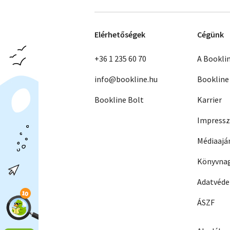
Elérhetőségek
Cégünk
+36 1 235 60 70
A Bookli
info@bookline.hu
Bookline
Bookline Bolt
Karrier
Impress
Médiaajá
Könyvnag
Adatvéd
ÁSZF