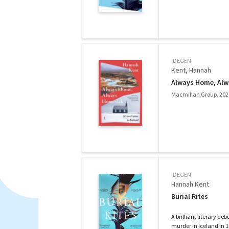
IDEGEN
Kent, Hannah
Always Home, Alwa
Macmillan Group, 202
IDEGEN
Hannah Kent
Burial Rites
A brilliant literary de
murder in Iceland in 1