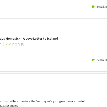
Beszállí
ys Homesick - A Love Letter to Iceland
5
Beszállí
but, inspired by a true story: the final days of a young woman accused of
829. Set agains...