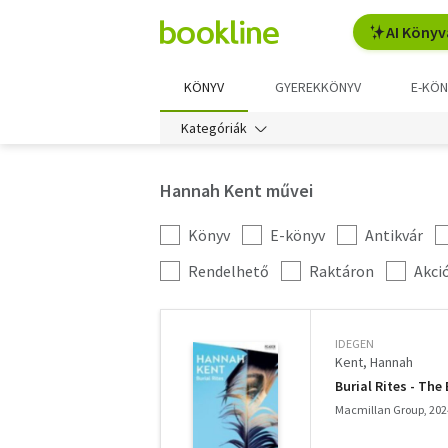
AI Könyv
KÖNYV
GYEREKKÖNYV
E-KÖN
Kategóriák
Hannah Kent művei
Könyv
E-könyv
Antikvár
Kategória
szűrés
További
Rendelhető
Raktáron
Akci
szűrők
IDEGEN
Kent, Hannah
Burial Rites - Th
Macmillan Group, 202