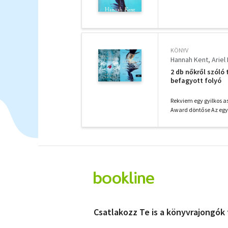
KÖNYV
Hannah Kent
Ariel
2 db nőkről szóló 
befagyott folyó
Rekviem egy gyilkos a
Award döntőse Az egyi
Csatlakozz Te is a könyvrajongók