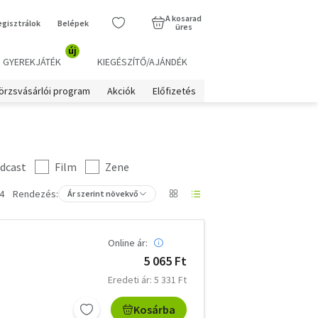
A kosarad
egisztrálok
Belépek
üres
új
GYEREKJÁTÉK
KIEGÉSZÍTŐ/AJÁNDÉK
örzsvásárlói program
Akciók
Előfizetés
dcast
Film
Zene
4
Rendezés:
Ár szerint növekvő
Online ár:
5 065 Ft
Eredeti ár: 5 331 Ft
Kosárba