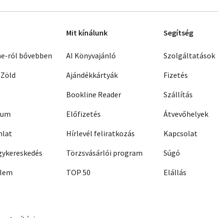
Mit kínálunk
Segítség
ne-ról bővebben
AI Könyvajánló
Szolgáltatások
 Zöld
Ajándékkártyák
Fizetés
Bookline Reader
Szállítás
zum
Előfizetés
Átvevőhelyek
nlat
Hírlevél feliratkozás
Kapcsolat
ykereskedés
Törzsvásárlói program
Súgó
elem
TOP 50
Elállás