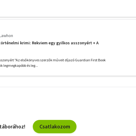
 Lawhon
történelmi krimi: Rekviem egy gyilkos asszonyért + A
sszonyért "Az elsőkönyves szerzők műveit díjazó Guardian First Book
k legmegkapóbb és leg...
További
szűrők
Csatlakozom
 táborához!