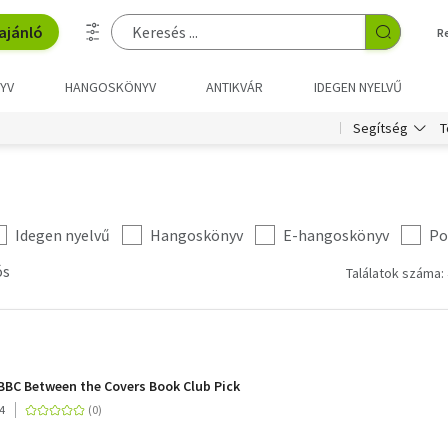
ajánló
R
YV
HANGOSKÖNYV
ANTIKVÁR
IDEGEN NYELVŰ
T
Segítség
Idegen nyelvű
Hangoskönyv
E-hangoskönyv
Po
ós
Találatok száma: 
e BBC Between the Covers Book Club Pick
4