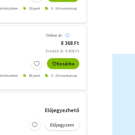
tói készleten
50 pont
5 - 10 munkanap
Online ár:
8 368 Ft
Eredeti ár: 8 808 Ft
Kosárba
tói készleten
83 pont
5 - 10 munkanap
Előjegyezhető
Előjegyzem