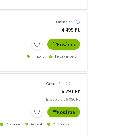
Online ár:
4 499 Ft
Kosárba
44 pont
Perceken belül
Online ár:
6 291 Ft
Eredeti ár: 6 990 Ft
Kosárba
Raktáron
62 pont
2 - 3 munkanap