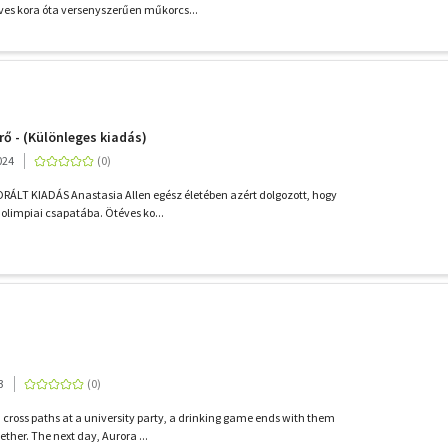
es kora óta versenyszerűen műkorcs...
rő - (Különleges kiadás)
024
LT KIADÁS Anastasia Allen egész életében azért dolgozott, hogy
olimpiai csapatába. Ötéves ko...
3
cross paths at a university party, a drinking game ends with them
ether. The next day, Aurora ...