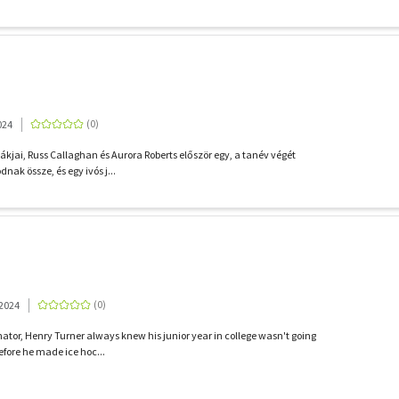
024
diákjai, Russ Callaghan és Aurora Roberts először egy, a tanév végét
nak össze, és egy ivós j...
 2024
nator, Henry Turner always knew his junior year in college wasn't going
efore he made ice hoc...