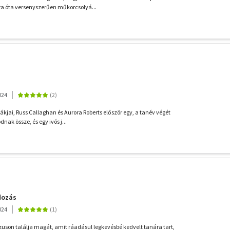
a óta versenyszerűen műkorcsolyá...
024
diákjai, Russ Callaghan és Aurora Roberts először egy, a tanév végét
nak össze, és egy ivós j...
dozás
024
uson találja magát, amit ráadásul legkevésbé kedvelt tanára tart,