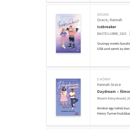
IDEGEN
Grace, Hannah
Icebreaker
BASTEI LÜBBE, 2023
Grumpy meets Sunshine
USA und somit zu den 
E-KÖNYV
Hannah Grace
Daydream – Álmo
Maxim Könyvkiadó, 2
Amikor egy nehéz kurz
Henry Turner tisztába