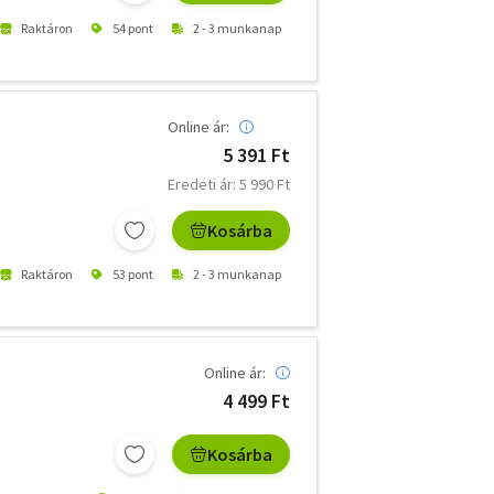
Raktáron
54 pont
2 - 3 munkanap
Online ár:
5 391 Ft
Eredeti ár: 5 990 Ft
Kosárba
Raktáron
53 pont
2 - 3 munkanap
Online ár:
4 499 Ft
Kosárba