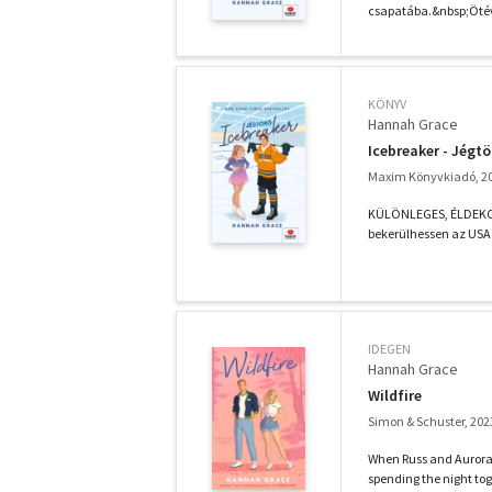
csapatába.&nbsp;Ötév
KÖNYV
Hannah Grace
Icebreaker - Jégtö
Maxim Könyvkiadó, 2
KÜLÖNLEGES, ÉLDEKORÁ
bekerülhessen az USA 
IDEGEN
Hannah Grace
Wildfire
Simon & Schuster, 202
When Russ and Aurora 
spending the night tog