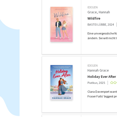
IDEGEN
Grace, Hannah
Wildfire
BASTEI LÜBBE, 2024
Eine unvergessliche N
ändern. Sie will nicht l
IDEGEN
Hannah Grace
Holiday Ever After
Piatkus, 2025
Clara Davenport wants 
Fraser Falls' biggest pr