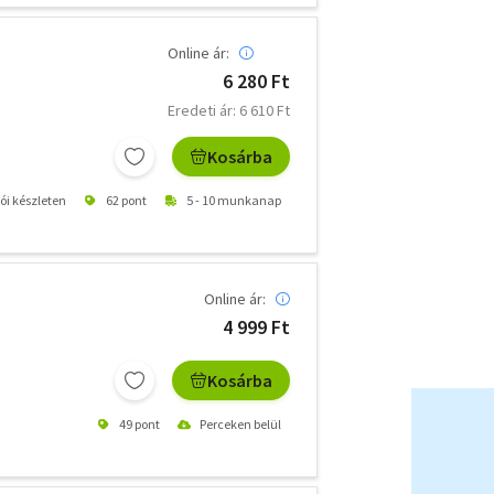
Online ár:
6 280 Ft
Eredeti ár: 6 610 Ft
Kosárba
tói készleten
62 pont
5 - 10 munkanap
Online ár:
4 999 Ft
Kosárba
49 pont
Perceken belül