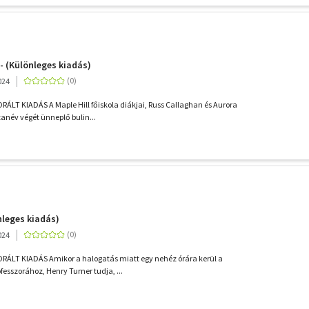
 - (Különleges kiadás)
024
T KIADÁS A Maple Hill főiskola diákjai, Russ Callaghan és Aurora
 tanév végét ünneplő bulin...
leges kiadás)
024
LT KIADÁS Amikor a halogatás miatt egy nehéz órára kerül a
fesszorához, Henry Turner tudja, ...