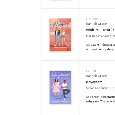
E-KÖNYV
Hannah Grace
Wildfire - Futótűz
Maxim Könyvkiadó, 2
A Maple Hill főiskola 
ünneplő bulin gabalyod
IDEGEN
Hannah Grace
Daydream
Simon & Schuster GB,
As a chronic procrasti
to be easy. That was b