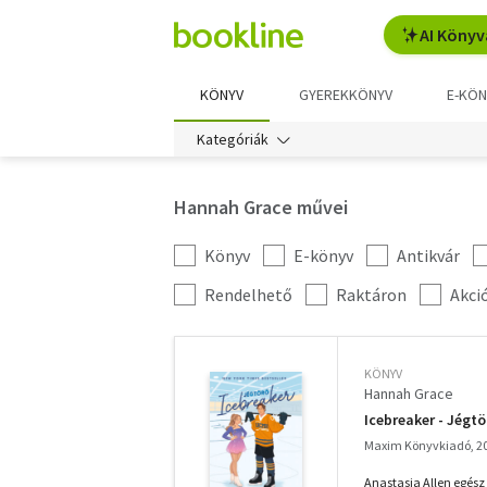
AI Könyv
KÖNYV
GYEREKKÖNYV
E-KÖN
Kategóriák
Hannah Grace művei
Könyv
E-könyv
Antikvár
Kategória
szűrés
További
Rendelhető
Raktáron
Akci
szűrők
KÖNYV
Hannah Grace
Icebreaker - Jégtö
Maxim Könyvkiadó, 2
Anastasia Allen egész