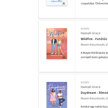
csapatába. Ötéves kor
KÖNYV
Hannah Grace
Wildfire - Futótűz
Maxim Könyvkiadó, 2
A Maple Hill főiskola 
ünneplő bulin gabalyod
KÖNYV
Hannah Grace
Daydream - Álmo
Maxim Könyvkiadó, 2
Amikor egy nehéz kurz