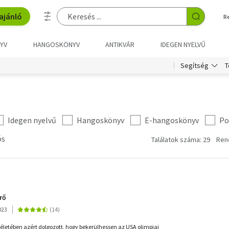
ajánló
R
YV
HANGOSKÖNYV
ANTIKVÁR
IDEGEN NYELVŰ
T
Segítség
Idegen nyelvű
Hangoskönyv
E-hangoskönyv
Po
ós
Találatok száma: 29
Ren
rő
023
 életében azért dolgozott, hogy bekerülhessen az USA olimpiai