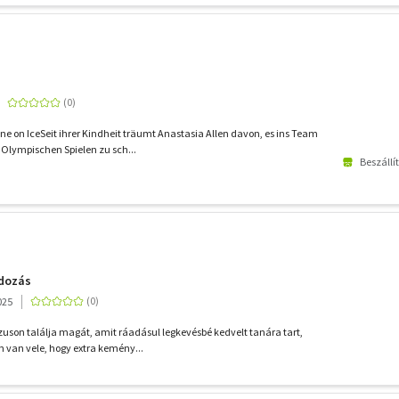
 on IceSeit ihrer Kindheit träumt Anastasia Allen davon, es ins Team
Olympischen Spielen zu sch...
Beszállí
dozás
025
uson találja magát, amit ráadásul legkevésbé kedvelt tanára tart,
n van vele, hogy extra kemény...