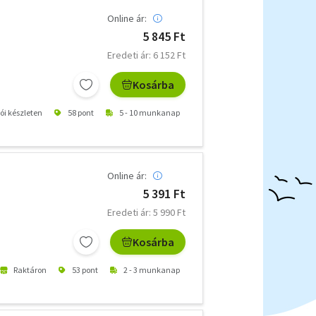
Online ár:
5 845 Ft
Eredeti ár: 6 152 Ft
Kosárba
tói készleten
58 pont
5 - 10 munkanap
Online ár:
5 391 Ft
Eredeti ár: 5 990 Ft
Kosárba
Raktáron
53 pont
2 - 3 munkanap