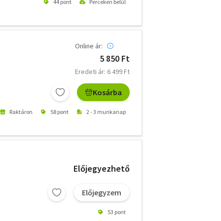
44 pont
Perceken belül
Online ár:
5 850 Ft
Eredeti ár: 6 499 Ft
Kosárba
Raktáron
58 pont
2 - 3 munkanap
Előjegyezhető
Előjegyzem
53 pont