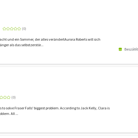
acht und ein Sommer, der alles verändertAurora Roberts will sich
änger als das selbstzerstör...
Beszállí
to solve Fraser Falls' biggest problem. According to Jack Kelly, Clara is
oblem. All ...