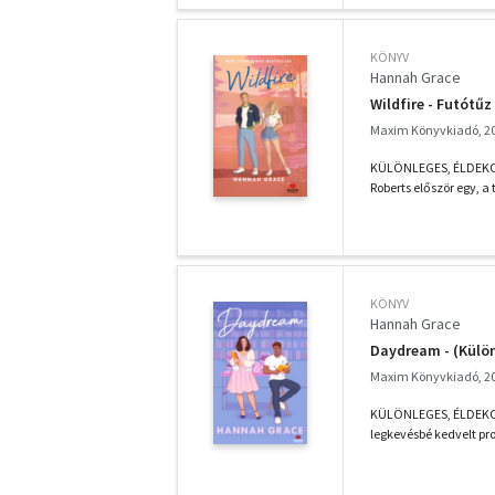
KÖNYV
Hannah Grace
Wildfire - Futótűz
Maxim Könyvkiadó, 2
KÜLÖNLEGES, ÉLDEKORÁL
Roberts először egy, a
KÖNYV
Hannah Grace
Daydream - (Külön
Maxim Könyvkiadó, 2
KÜLÖNLEGES, ÉLDEKORÁ
legkevésbé kedvelt pro