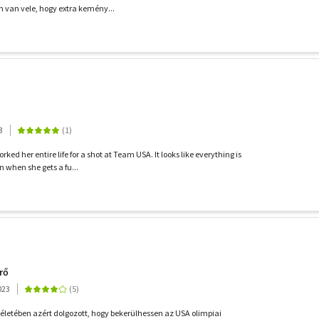
n van vele, hogy extra kemény...
3
ked her entire life for a shot at Team USA. It looks like everything is
n when she gets a fu...
rő
023
 életében azért dolgozott, hogy bekerülhessen az USA olimpiai