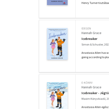
Henry Turner tisztába
IDEGEN
Hannah Grace
Icebreaker
Simon & Schuster, 202
Anastasia Allen has wor
going according to pla
E-KÖNYV
Hannah Grace
Icebreaker - Jégtö
Maxim Könyvkiadó, 2
Anastasia Allen egész