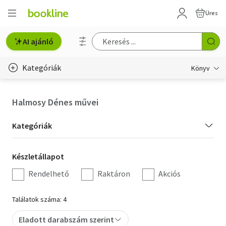
Üres
AI ajánló
Kategóriák
Könyv
Életmód, egészség
Halmosy Dénes művei
Erotika
Kategória
Kategóriák
Gyermek- és ifjúsági
szűrés
Készletállapot
Készletállapot
Hobbi, szabadidő
szűrés
Rendelhető
Raktáron
Akciós
Irodalom
Találatok száma: 4
Művészet
Eladott darabszám szerint
Szakkönyv