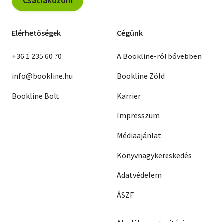
Csatlakozom
Elérhetőségek
Cégünk
+36 1 235 60 70
A Bookline-ról bővebben
info@bookline.hu
Bookline Zöld
Bookline Bolt
Karrier
Impresszum
Médiaajánlat
Könyvnagykereskedés
Adatvédelem
ÁSZF