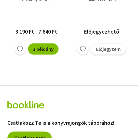
3 190 Ft - 7 640 Ft
Előjegyezhető
3 példány
Előjegyzem
Csatlakozz Te is a könyvrajongók táborához!