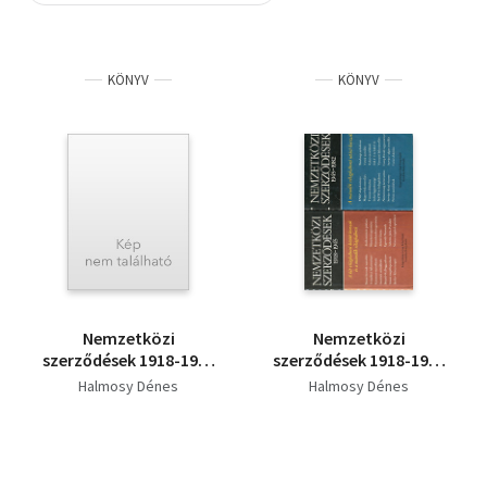
Szótár, nyelvkönyv
KÖNYV
KÖNYV
Tankönyv, segédkönyv
Társadalomtudomány
Természettudomány
Történelem
Vallás
Nemzetközi
Nemzetközi
szerződések 1918-1945
szerződések 1918-1982
I.
I-II.
Halmosy Dénes
Halmosy Dénes