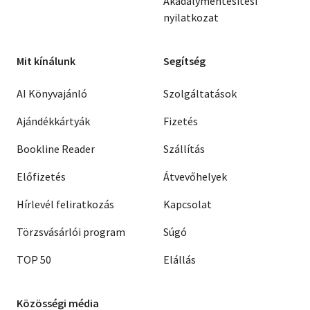
Akadálymentesítési
nyilatkozat
Mit kínálunk
Segítség
AI Könyvajánló
Szolgáltatások
Ajándékkártyák
Fizetés
Bookline Reader
Szállítás
Előfizetés
Átvevőhelyek
Hírlevél feliratkozás
Kapcsolat
Törzsvásárlói program
Súgó
TOP 50
Elállás
Közösségi média