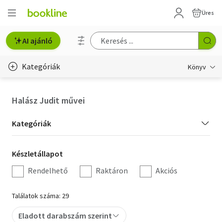
Üres
AI ajánló
Kategóriák
Könyv
Életmód, egészség
Halász Judit művei
Erotika
Kategória
Kategóriák
Gyermek- és ifjúsági
szűrés
Készletállapot
Készletállapot
Hobbi, szabadidő
szűrés
Rendelhető
Raktáron
Akciós
Irodalom
Találatok száma: 29
Művészet
Eladott darabszám szerint
Szakkönyv