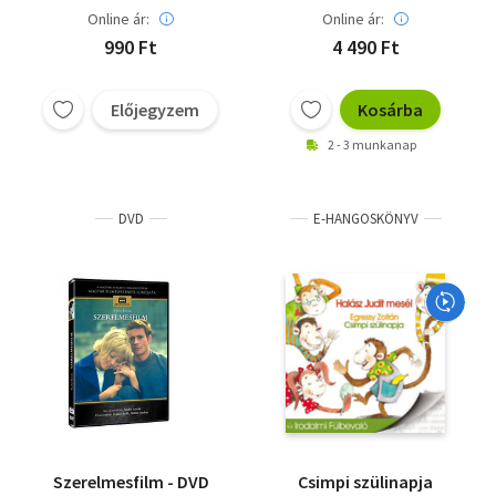
Online ár:
Online ár:
990 Ft
4 490 Ft
Előjegyzem
Kosárba
2 - 3 munkanap
DVD
E-HANGOSKÖNYV
Szerelmesfilm - DVD
Csimpi szülinapja