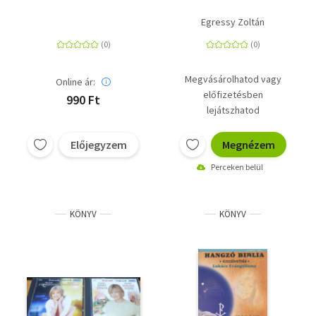
Egressy Zoltán
Megvásárolhatod vagy
Online ár:
előfizetésben
990 Ft
lejátszhatod
Előjegyzem
Megnézem
Perceken belül
KÖNYV
KÖNYV