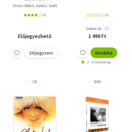
varázslónak
Orosz Ildikó
Halász Judit
Online ár:
Előjegyezhető
1 499 Ft
Előjegyzem
Kosárba
2 - 3 munkanap
CD
DVD