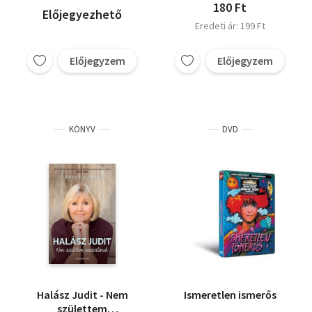
180 Ft
Előjegyezhető
Eredeti ár: 199 Ft
Előjegyzem
Előjegyzem
KÖNYV
DVD
Halász Judit - Nem
Ismeretlen ismerős
születtem