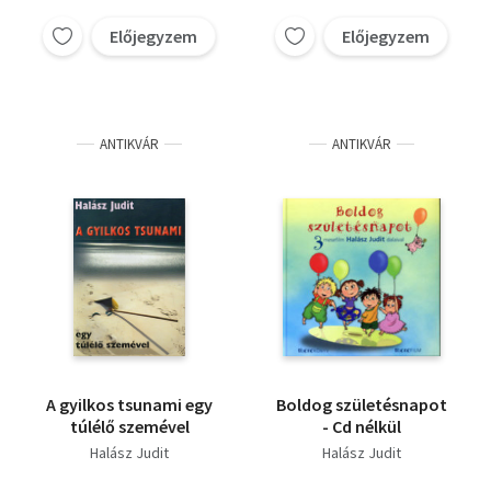
Tücsökfalván,
Devecsery László
Manómesék - A
Előjegyzem
Előjegyzem
Manócsalád egy napja,
Ünnepi lakoma,
Gyümölcskosár,
ANTIKVÁR
ANTIKVÁR
A gyilkos tsunami egy
Boldog születésnapot
túlélő szemével
- Cd nélkül
Halász Judit
Halász Judit