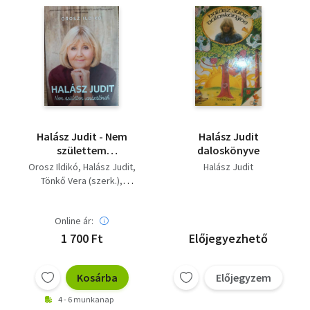
Halász Judit - Nem
Halász Judit
születtem
daloskönyve
varázslónak
Orosz Ildikó
Halász Judit
Halász Judit
Tönkő Vera (szerk.)
Lovass Gyöngyvér
(lektor)
Online ár:
Lovass Ildikó (lektor)
1 700 Ft
Előjegyezhető
Kosárba
Előjegyzem
4 - 6 munkanap