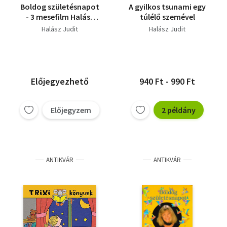
Boldog születésnapot
A gyilkos tsunami egy
- 3 mesefilm Halász
túlélő szemével
Judit dalaival - DVD
Halász Judit
Halász Judit
nélkül!
Előjegyezhető
940 Ft - 990 Ft
Előjegyzem
2 példány
ANTIKVÁR
ANTIKVÁR