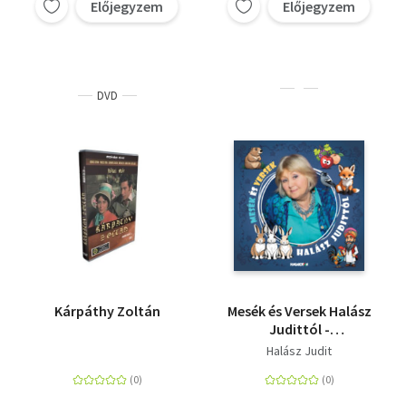
Előjegyzem
Előjegyzem
DVD
Kárpáthy Zoltán
Mesék és Versek Halász
Judittól -
Hangoskönyv
Halász Judit