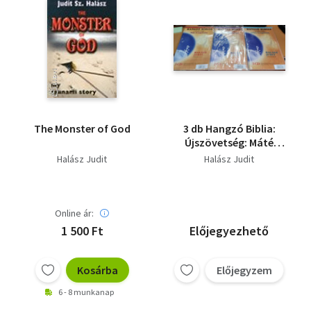
The Monster of God
3 db Hangzó Biblia:
Újszövetség: Máté
Evangéliuma 2005/1 +
Halász Judit
Halász Judit
Újszövetség Márk
evangéliuma 2005/2 +
Újszövetség Lukács
evangéliuma 2006/1 (8
Online ár:
CD)
1 500 Ft
Előjegyezhető
Kosárba
Előjegyzem
6 - 8 munkanap