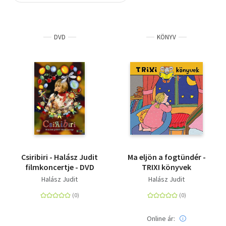
Szótár, nyelvkönyv
DVD
KÖNYV
Tankönyv, segédkönyv
Társadalomtudomány
Természettudomány
Történelem
Vallás
Csiribiri - Halász Judit
Ma eljön a fogtündér -
filmkoncertje - DVD
TRIXI könyvek
Halász Judit
Halász Judit
Online ár: