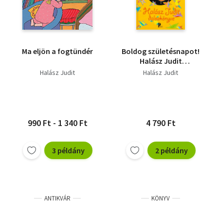
Ma eljön a fogtündér
Boldog születésnapot!
Halász Judit
daloskönyve
Halász Judit
Halász Judit
990 Ft - 1 340 Ft
4 790 Ft
3 példány
2 példány
ANTIKVÁR
KÖNYV