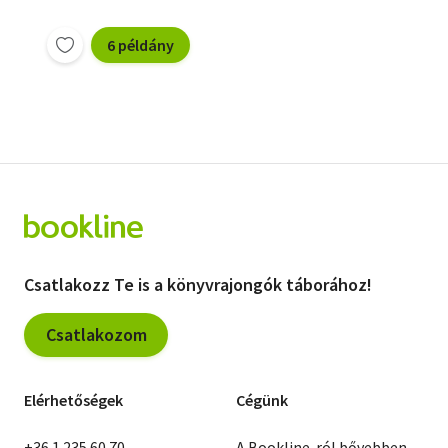
6 példány
Csatlakozz Te is a könyvrajongók táborához!
Csatlakozom
Elérhetőségek
Cégünk
+36 1 235 60 70
A Bookline-ról bővebben