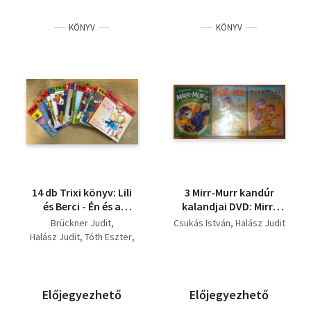
KÖNYV
KÖNYV
14 db Trixi könyv: Lili
3 Mirr-Murr kandúr
és Berci - Én és a
kalandjai DVD: Mirr-
kistestvérem, Ma eljön
Murr kandúr kalandjai
Brückner Judit
Csukás István
Halász Judit
a fogtündér, Rezső és
1., Mirr-Murr kandúr
Halász Judit
Tóth Eszter
Dezső sportol, Szőr ​
kalandjai 2., Mirr-Murr
Miklya Luzsányi Mónika
Csipesz rejtélyes
kandúr kalandjai 3.
Tóthárpád Ferenc
kalandja, Pufi malac
Lévay Erzsébet
oviba megy,
F. Nagy Gábor
Előjegyezhető
Előjegyezhető
Húsvéthétfő
Miklya-Luzsányi Mónika