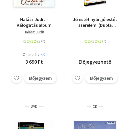
Halász Judit -
Jó estét nyár, jó estét
Válogatás album
szerelem! (Dupla
lemezes változat) -
Halász Judit
DVD
Online ár:
3 690 Ft
Előjegyezhető
Előjegyzem
Előjegyzem
DVD
CD