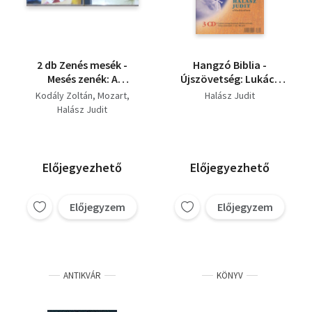
2 db Zenés mesék -
Hangzó Biblia -
Mesés zenék: A
Újszövetség: Lukács
varázsfuvola + Háry
Evangéliuma (4 db CD-
Kodály Zoltán
Mozart
Halász Judit
János (2 CD)
vel)
Halász Judit
Előjegyezhető
Előjegyezhető
Előjegyzem
Előjegyzem
ANTIKVÁR
KÖNYV