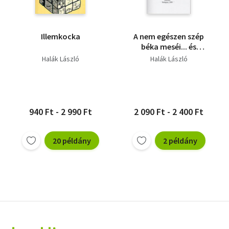
Illemkocka
A nem egészen szép
béka meséi... és
további színművek:
Halák László
Halák László
Ego sum? Jób
gyermekei,
Szalamandrák-
dedikált
940 Ft - 2 990 Ft
2 090 Ft - 2 400 Ft
20 példány
2 példány