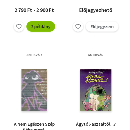
2 790 Ft - 2 900 Ft
Előjegyezhető
2 példány
Előjegyzem
ANTIKVÁR
ANTIKVÁR
A Nem Egészen Szép
Ágytól-asztaltól...?
Béka meséi