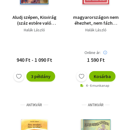
Aludj szépen, Kisvirág
magyarországon nem
(száz estére való
éhezhet, nem fázhat
bibliai történet
senki!
Halák László
Halák László
gyerekeknek)
(Dokumentumok az
alternatív
szocializmus
kifejtéséről)
Online ár:
940 Ft - 1 090 Ft
1 590 Ft
3 példány
Kosárba
4 - 6 munkanap
ANTIKVÁR
ANTIKVÁR