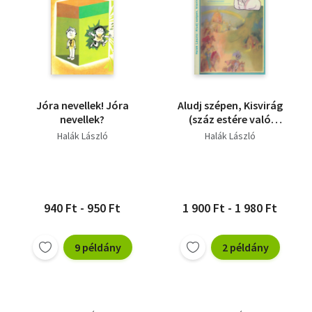
Jóra nevellek! Jóra
Aludj szépen, Kisvirág
nevellek?
(száz estére való
bibliai történet
Halák László
Halák László
gyerekeknek)
(dedikált)
940 Ft - 950 Ft
1 900 Ft - 1 980 Ft
9 példány
2 példány