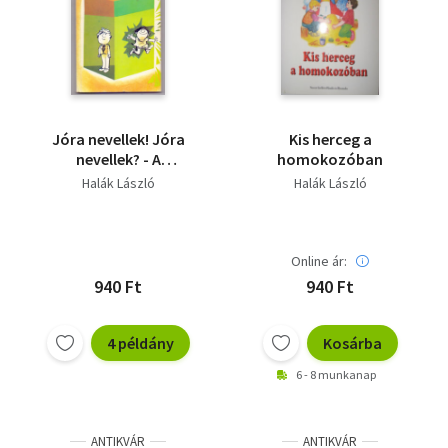
Jóra nevellek! Jóra
Kis herceg a
nevellek? - A
homokozóban
gyermeknevelésről –
Halák László
Halák László
szülőknek (Sajdik
Ferenc rajzaival)
Online ár:
940 Ft
940 Ft
4 példány
Kosárba
6 - 8 munkanap
ANTIKVÁR
ANTIKVÁR