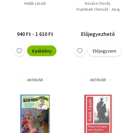
Napjaink illemtana, Mi
Halák László
Kovács-Osvát
illik, mi nem illik?, Illem
Frantisek Chorvát - Juraj
kocka
Orlik
Gyenes István
Halák László
940 Ft - 1 610 Ft
Előjegyezhető
8 példány
Előjegyzem
ANTIKVÁR
ANTIKVÁR