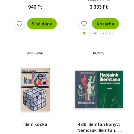
940 Ft
3 333 Ft
5 példány
Kosárba
6 - 8 munkanap
ANTIKVÁR
KÖNYV
Illem kocka
4 db illemtan könyv:
Nemcsak illemtan...,