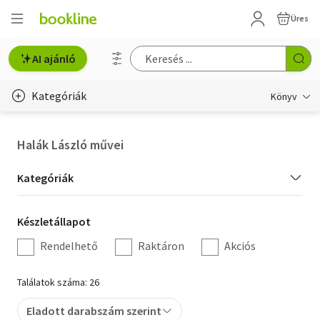
Üres
AI ajánló
Kategóriák
Könyv
Életmód, egészség
Halák László művei
Erotika
Kategória
Kategóriák
Gyermek- és ifjúsági
szűrés
Készletállapot
Készletállapot
Hobbi, szabadidő
szűrés
Rendelhető
Raktáron
Akciós
Irodalom
Találatok száma: 26
Művészet
Eladott darabszám szerint
Szakkönyv