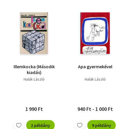
Illemkocka (Második
Apa gyermekével
kiadás)
Halák László
Halák László
1 990 Ft
940 Ft - 1 000 Ft
2 példány
9 példány