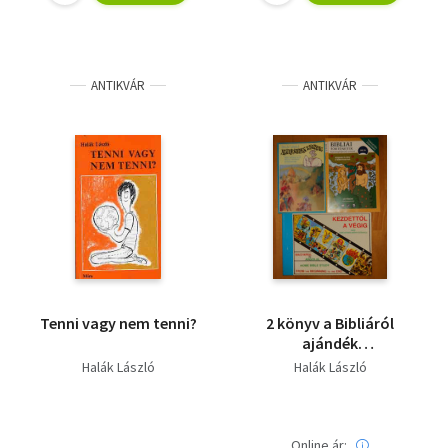
ANTIKVÁR
ANTIKVÁR
Tenni vagy nem tenni?
2 könyv a Bibliáról
ajándék
foglalkoztatóval:
Halák László
Halák László
Aludj szépen, kisvirág,
Kezdettől a végig -
Házi
Bibliatanulmányozáshoz
Online ár: