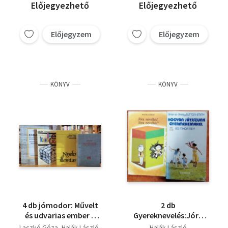
Előjegyezhető
Előjegyezhető
Előjegyzem
Előjegyzem
KÖNYV
KÖNYV
4 db jómodor: Művelt
2 db
és udvarias ember a
Gyereknevelés:Jóra
XX. században;
nevellek! Jóra
Laczkó Géza
Halák László
Halák László