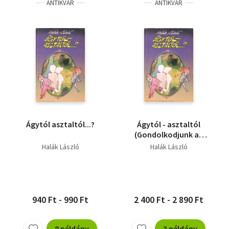
ANTIKVÁR
ANTIKVÁR
Ágytól asztaltól...?
Ágytól - asztaltól
(Gondolkodjunk az
együttélésről és a
Halák László
Halák László
válásról!)
940 Ft - 990 Ft
2 400 Ft - 2 890 Ft
8 példány
3 példány