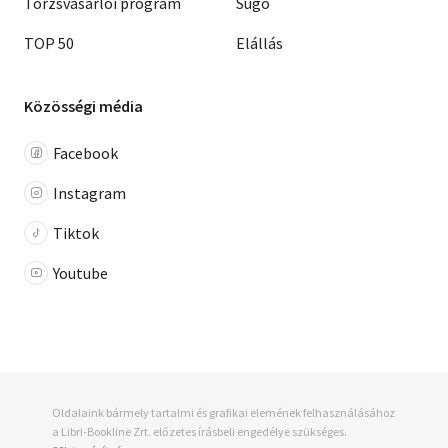
Törzsvásárlói program
Súgó
TOP 50
Elállás
Közösségi média
Facebook
Instagram
Tiktok
Youtube
Oldalaink bármely tartalmi és grafikai elemének felhasználásához
a Libri-Bookline Zrt. előzetes írásbeli engedélye szükséges.