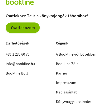
Csatlakozz Te is a könyvrajongók táborához!
Csatlakozom
Elérhetőségek
Cégünk
+36 1 235 60 70
A Bookline-ról bővebben
info@bookline.hu
Bookline Zöld
Bookline Bolt
Karrier
Impresszum
Médiaajánlat
Könyvnagykereskedés