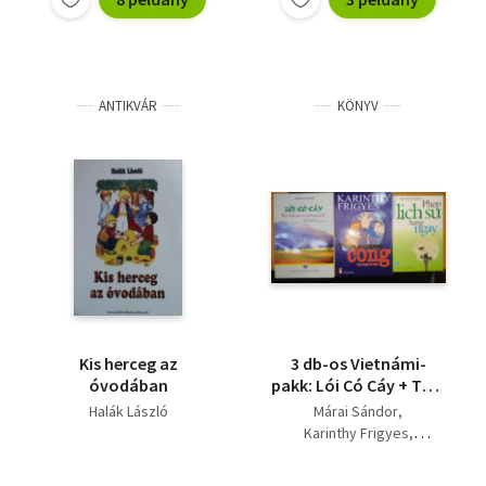
ANTIKVÁR
KÖNYV
Kis herceg az
3 db-os Vietnámi-
óvodában
pakk: Lói Có Cáy + Tám
Guong Cong + Phép
Halák László
Márai Sándor
lich su háng ngáy
Karinthy Frigyes
Halák László