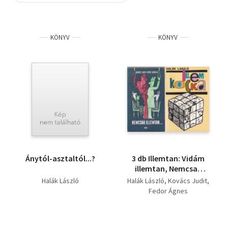
Szótár, nyelvkönyv
KÖNYV
KÖNYV
Tankönyv, segédkönyv
Társadalomtudomány
Természettudomány
Történelem
Vallás
Ánytól-asztaltól...?
3 db Illemtan: Vidám
illemtan, Nemcsak
illemtan, Illemkocka
Halák László
Halák László
Kovács Judit
Fedor Ágnes