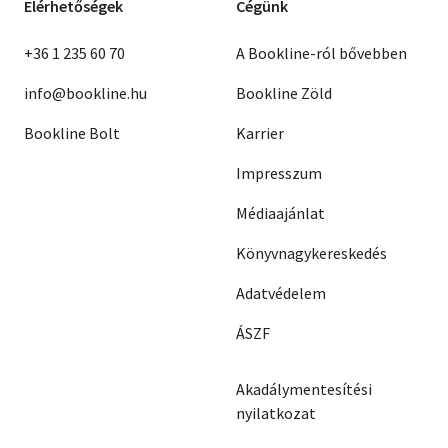
Elérhetőségek
Cégünk
+36 1 235 60 70
A Bookline-ról bővebben
info@bookline.hu
Bookline Zöld
Bookline Bolt
Karrier
Impresszum
Médiaajánlat
Könyvnagykereskedés
Adatvédelem
ÁSZF
Akadálymentesítési
nyilatkozat