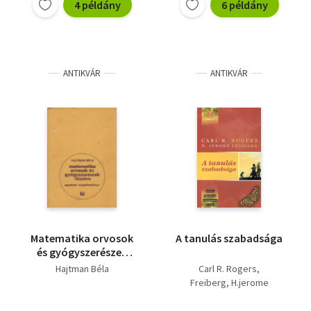
4 példány
6 példány
ANTIKVÁR
ANTIKVÁR
Matematika orvosok
A tanulás szabadsága
és gyógyszerészek
részére
Hajtman Béla
Carl R. Rogers
Freiberg, H.jerome