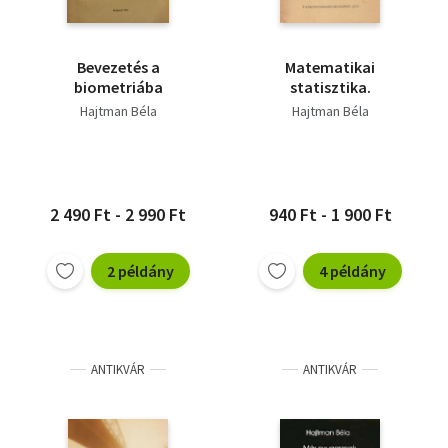
Bevezetés a
Matematikai
biometriába
statisztika.
Hajtman Béla
Hajtman Béla
2 490 Ft - 2 990 Ft
940 Ft - 1 900 Ft
2 példány
4 példány
ANTIKVÁR
ANTIKVÁR