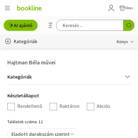
Üres
AI ajánló
Kategóriák
Könyv
Életmód, egészség
Hajtman Béla művei
Erotika
Kategória
Kategóriák
Gyermek- és ifjúsági
szűrés
Készletállapot
Készletállapot
Hobbi, szabadidő
szűrés
Rendelhető
Raktáron
Akciós
Irodalom
Találatok száma: 12
Művészet
Eladott darabszám szerint
Szakkönyv