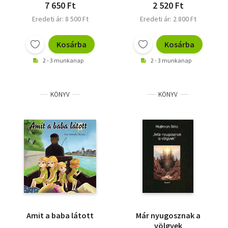
7 650 Ft
2 520 Ft
Eredeti ár: 8 500 Ft
Eredeti ár: 2 800 Ft
Kosárba
Kosárba
2 - 3 munkanap
2 - 3 munkanap
KÖNYV
KÖNYV
Amit a baba látott
Már nyugosznak a
völgyek