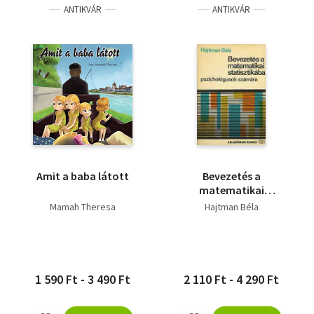
ANTIKVÁR
ANTIKVÁR
Amit a baba látott
Bevezetés a
matematikai
statisztikába
Mamah Theresa
Hajtman Béla
pszichológusok
számára
1 590 Ft - 3 490 Ft
2 110 Ft - 4 290 Ft