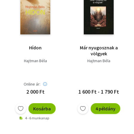
Hídon
Már nyugosznak a
völgyek
Hajtman Béla
Hajtman Béla
Online ár:
2 000 Ft
1 600 Ft - 1 790 Ft
Kosárba
4 példány
4 - 6 munkanap