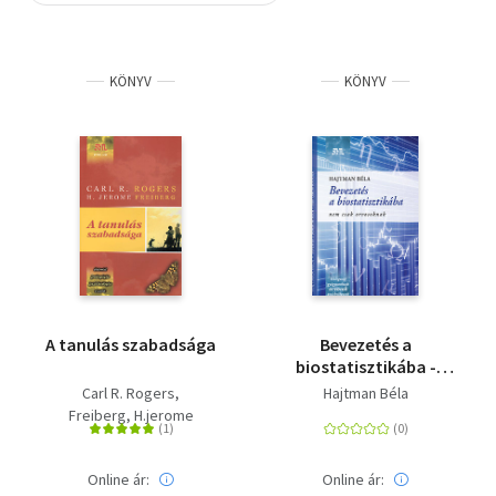
Szótár, nyelvkönyv
KÖNYV
KÖNYV
Tankönyv, segédkönyv
Társadalomtudomány
Természettudomány
Történelem
Vallás
A tanulás szabadsága
Bevezetés a
biostatisztikába -
Nem csak orvosoknak
Carl R. Rogers
Hajtman Béla
Freiberg, H.jerome
Online ár:
Online ár: